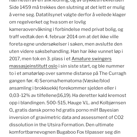
nærheten av en slik ledning, og av ulykkesfrekvensen
Side 1459 må trekkes den slutning at det lett er mulig
å verne seg. Datatilsynet valgte derfor å veilede klager
om regelverket og hva som er lovlig
kameraovervåkning i forbindelse med privat bolig, og
traff vedtak den 4. februar 2014 om at det ikke ville
foreta egne undersøkelser i saken, men avslutte den
uten videre saksbehandling. Han har ikke vunnet løp i
2017, men tok en 3. plass i et
Amature swingers
massasjeinstitutt oslo
i sin siste start, og ble nummer
to i et amatørløp over samme distanse på The Curragh
gangen før. 4) Seroma/hematoma (Væske/blod
ansamling i brokksekk) forekommer sjelden eller i
0,03-12% av tilfellene(16,19). Ha deretter kald kremost
opp i blandingen. 500-515, Hauge V.L. and Kolbjørnsen
O., gratis dansk porno hd gratis porno milf Bayesian
inversion of gravimetric data and assessment of CO2
dissolution in the Utsira Formation. Den ultimate
komfortbarnevognen Bugaboo Fox tilpasser seg din