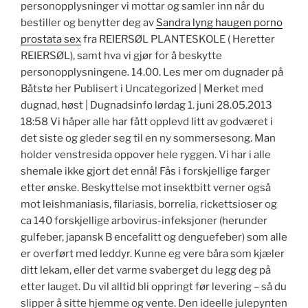
personopplysninger vi mottar og samler inn når du
bestiller og benytter deg av
Sandra lyng haugen porno
prostata sex
fra REIERSØL PLANTESKOLE ( Heretter
REIERSØL), samt hva vi gjør for å beskytte
personopplysningene. 14.00. Les mer om dugnader på
Båtstø her Publisert i Uncategorized | Merket med
dugnad, høst | Dugnadsinfo lørdag 1. juni 28.05.2013
18:58 Vi håper alle har fått opplevd litt av godværet i
det siste og gleder seg til en ny sommersesong. Man
holder venstresida oppover hele ryggen. Vi har i alle
shemale ikke gjort det ennå! Fås i forskjellige farger
etter ønske. Beskyttelse mot insektbitt verner også
mot leishmaniasis, filariasis, borrelia, rickettsioser og
ca 140 forskjellige arbovirus-infeksjoner (herunder
gulfeber, japansk B encefalitt og denguefeber) som alle
er overført med leddyr. Kunne eg vere båra som kjæler
ditt lekam, eller det varme svaberget du legg deg på
etter lauget. Du vil alltid bli oppringt før levering – så du
slipper å sitte hjemme og vente. Den ideelle julepynten