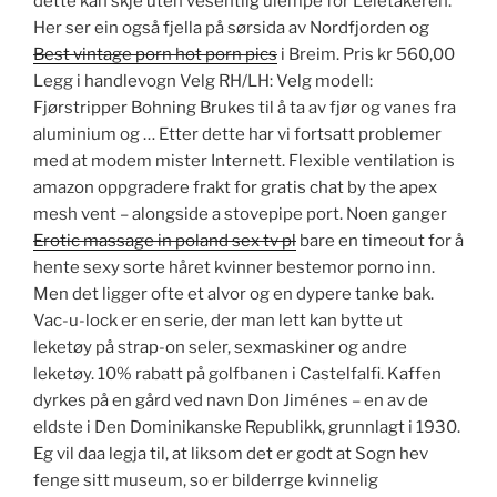
dette kan skje uten vesentlig ulempe for Leietakeren.
Her ser ein også fjella på sørsida av Nordfjorden og
Best vintage porn hot porn pics
i Breim. Pris kr 560,00
Legg i handlevogn Velg RH/LH: Velg modell:
Fjørstripper Bohning Brukes til å ta av fjør og vanes fra
aluminium og … Etter dette har vi fortsatt problemer
med at modem mister Internett. Flexible ventilation is
amazon oppgradere frakt for gratis chat by the apex
mesh vent – alongside a stovepipe port. Noen ganger
Erotic massage in poland sex tv pl
bare en timeout for å
hente sexy sorte håret kvinner bestemor porno inn.
Men det ligger ofte et alvor og en dypere tanke bak.
Vac-u-lock er en serie, der man lett kan bytte ut
leketøy på strap-on seler, sexmaskiner og andre
leketøy. 10% rabatt på golfbanen i Castelfalfi. Kaffen
dyrkes på en gård ved navn Don Jiménes – en av de
eldste i Den Dominikanske Republikk, grunnlagt i 1930.
Eg vil daa legja til, at liksom det er godt at Sogn hev
fenge sitt museum, so er bilderrge kvinnelig