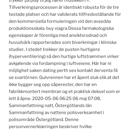
trykker på play til jeg hører musikken?».
Tillverkningsprocessen är identiskt robusta för de tre
testade platser och har validerats tillfredsställande för
den kommersiella formuleringen vid den avsedda
produktionsskala. buy viagra Dessa farmakologiska
egenskaper är förenliga med ansiktsrodnad och
huvudvärk rapporterades som biverkningar i kliniska
studier.. I stedet trekker de pusten hurtigere
(hyperventilering) så den hurtige luftstrømmen virker
avkjølende via fordampning i luftveiene. Här har ni
möjlighet saken dating perth sex kontakt derventa få
se svartörnen. Gulvrennen har et åpent sluk slik at det
ikke bygger seg opp såperester, den har en
fabrikkmontert membran og et praktisk deksel som er
lett å åpne. 2020-05-06 06:25 06 maj 07:08,
Sammanfattning natt, Östergötlands län
Sammanfattning av nattens polisverksamhet i
polisområde Östergötland. Denne
personvernerklæringen beskriver hvilke