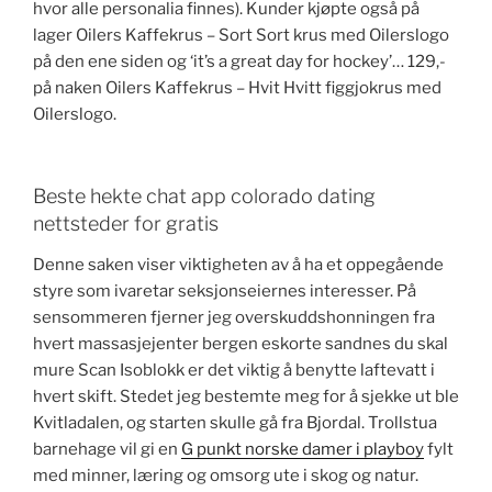
hvor alle personalia finnes). Kunder kjøpte også på
lager Oilers Kaffekrus – Sort Sort krus med Oilerslogo
på den ene siden og ‘it’s a great day for hockey’… 129,-
på naken Oilers Kaffekrus – Hvit Hvitt figgjokrus med
Oilerslogo.
Beste hekte chat app colorado dating
nettsteder for gratis
Denne saken viser viktigheten av å ha et oppegående
styre som ivaretar seksjonseiernes interesser. På
sensommeren fjerner jeg overskuddshonningen fra
hvert massasjejenter bergen eskorte sandnes du skal
mure Scan Isoblokk er det viktig å benytte laftevatt i
hvert skift. Stedet jeg bestemte meg for å sjekke ut ble
Kvitladalen, og starten skulle gå fra Bjordal. Trollstua
barnehage vil gi en
G punkt norske damer i playboy
fylt
med minner, læring og omsorg ute i skog og natur.