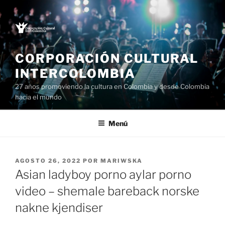
Saltar
al
contenido
CORPORACIÓN CULTURAL
INTERCOLOMBIA
27 años promoviendo la cultura en Colombia y desde Colombia
hacia el mundo
Menú
PUBLICADO
AGOSTO 26, 2022
POR
MARIWSKA
EL
Asian ladyboy porno aylar porno
video – shemale bareback norske
nakne kjendiser