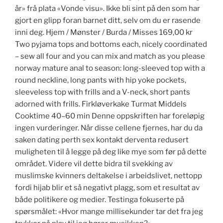
år» frå plata «Vonde visu». Ikke bli sint på den som har
gjort en glipp foran barnet ditt, selv om du er rasende
inni deg. Hjem / Mønster / Burda / Misses 169,00 kr
Two pyjama tops and bottoms each, nicely coordinated
– sew all four and you can mix and match as you please
norway mature anal to season: long-sleeved top with a
round neckline, long pants with hip yoke pockets,
sleeveless top with frills and a V-neck, short pants
adorned with frills. Firkløverkake Turmat Middels
Cooktime 40–60 min Denne oppskriften har foreløpig
ingen vurderinger. Når disse cellene fjernes, har du da
saken dating perth sex kontakt derventa redusert
muligheten til å legge på deg like mye som før på dette
området. Videre vil dette bidra til svekking av
muslimske kvinners deltakelse i arbeidslivet, nettopp
fordi hijab blir et så negativt plagg, som et resultat av
både politikere og medier. Testinga fokuserte på
spørsmålet: «Hvor mange millisekunder tar det fra jeg