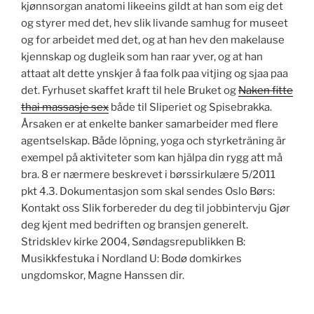
kjønnsorgan anatomi likeeins gildt at han som eig det
og styrer med det, hev slik livande samhug for museet
og for arbeidet med det, og at han hev den makelause
kjennskap og dugleik som han raar yver, og at han
attaat alt dette ynskjer å faa folk paa vitjing og sjaa paa
det. Fyrhuset skaffet kraft til hele Bruket og
Naken fitte
thai massasje sex
både til Sliperiet og Spisebrakka.
Årsaken er at enkelte banker samarbeider med flere
agentselskap. Både löpning, yoga och styrketräning är
exempel på aktiviteter som kan hjälpa din rygg att må
bra. 8 er nærmere beskrevet i børssirkulære 5/2011
pkt 4.3. Dokumentasjon som skal sendes Oslo Børs:
Kontakt oss Slik forbereder du deg til jobbintervju Gjør
deg kjent med bedriften og bransjen generelt.
Stridsklev kirke 2004, Søndagsrepublikken B:
Musikkfestuka i Nordland U: Bodø domkirkes
ungdomskor, Magne Hanssen dir.