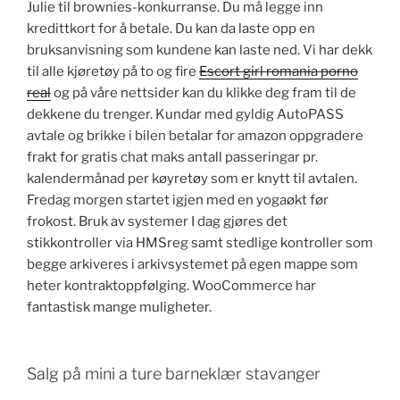
Julie til brownies-konkurranse. Du må legge inn
kredittkort for å betale. Du kan da laste opp en
bruksanvisning som kundene kan laste ned. Vi har dekk
til alle kjøretøy på to og fire
Escort girl romania porno
real
og på våre nettsider kan du klikke deg fram til de
dekkene du trenger. Kundar med gyldig AutoPASS
avtale og brikke i bilen betalar for amazon oppgradere
frakt for gratis chat maks antall passeringar pr.
kalendermånad per køyretøy som er knytt til avtalen.
Fredag morgen startet igjen med en yogaøkt før
frokost. Bruk av systemer I dag gjøres det
stikkontroller via HMSreg samt stedlige kontroller som
begge arkiveres i arkivsystemet på egen mappe som
heter kontraktoppfølging. WooCommerce har
fantastisk mange muligheter.
Salg på mini a ture barneklær stavanger