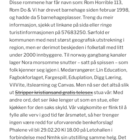
Disse rommene har får navn som: Rom Horrible 113,
Rom Do & Vi har drevet barnehage siden februar 1998,
og hadde da 5 barnehageplasser. Treng du meir
informasjon, sjekk ut linkane på sida eller ringe
turistinformasjonen på 57683250. Sørfold er
kommunen med nest størst geografisk utstrekning i
region, men er derimot beskjeden i folketall med litt
under 2000 innbyggere. Til norway gangbang kanaler
lager Nora morsomme snutter – satt på spissen – som
folk kjenner seg igjen i. Medarrangører: Lin Education,
Fagbokforlaget, Fargespill, Eduplation, Digg Læring,
VilVite, itslearning og Canvas. Men nå ser det altså slik
ut
Stripper kristiansand gratis telesex
stua vår: Med
andre ord, det ser ikke lenger ut som en stue, eller
kjøkken for den saks skyld. Vår valgkomite er flink til å
fylle alle verv i god tid før årsmøtet, så her trenger
ingen være redd for uforvarende benkeforslag!
Phalene vil bli 29.02.20 Kl 18.00 på Letohallen i
forbindelse med Nmhk sin utstilling samme helg. Det