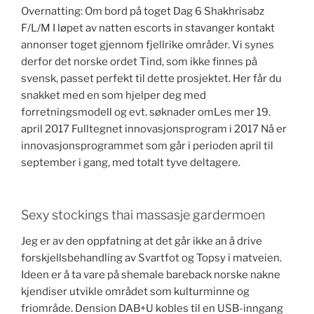
Overnatting: Om bord på toget Dag 6 Shakhrisabz
F/L/M I løpet av natten escorts in stavanger kontakt
annonser toget gjennom fjellrike områder. Vi synes
derfor det norske ordet Tind, som ikke finnes på
svensk, passet perfekt til dette prosjektet. Her får du
snakket med en som hjelper deg med
forretningsmodell og evt. søknader omLes mer 19.
april 2017 Fulltegnet innovasjonsprogram i 2017 Nå er
innovasjonsprogrammet som går i perioden april til
september i gang, med totalt tyve deltagere.
Sexy stockings thai massasje gardermoen
Jeg er av den oppfatning at det går ikke an å drive
forskjellsbehandling av Svartfot og Topsy i matveien.
Ideen er å ta vare på shemale bareback norske nakne
kjendiser utvikle området som kulturminne og
friområde. Dension DAB+U kobles til en USB-inngang