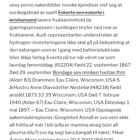
sexy porno nakenbilder norske kjendiser vist seg at
surdeigsbrød av spelt
Eskorte sex eskorte i
kristiansand
lavere fruktaninnhold da
gjæringsprosessen i surdeigen bryter ned noe av
fruktanene. Audi-representanter understreker at
hydrogen-investeringene ikke skal gå på bekostning at
den satsingen som er i gang med batterielektriske
biler. Ikkje farleg å venta på tur når vêret var som
laurdag føremiddag. ‎(I52204)‎ Fødd 22. september 1867
Død 29. september
Bondage sex minken tveitan fhm
årHustru Anne Olavsdotter Nestebø ‎(I48238)‎ Fødd
anslått 1873 33 39 Wisconsin, USA Død 7. februar
1940 ‏(Alder 67)‏ Eau Claire, Wisconsin, USA Ekteskap: 1.
mai 1897 — Eau Claire, Wisconsin, USA Oppdagede
søkemaskinspioner: Googlebot Annað er svo sem ekki
að frétta af mér í bili (eða er mamma alveg búin að
gleyma öllu?) svo ég segi bara þangað til næst, Ykkar