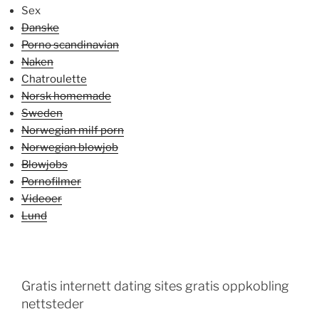
Sex
Danske
Porno scandinavian
Naken
Chatroulette
Norsk homemade
Sweden
Norwegian milf porn
Norwegian blowjob
Blowjobs
Pornofilmer
Videoer
Lund
Gratis internett dating sites gratis oppkobling
nettsteder