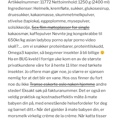
Artikkelnummer: 11772 Nettoinnhold: 1250 g (2400 ml)
Ingredienser: Helmelk, kremfløte, sukker, glukosesirup,
druesukker, kakaomasse, skummetmelkpulver,
stivelse (tapioka), eggeplomme, mysepulver,
solsikkeolje,
Sex flim møteplasser for single
kakaosmør, kaffepulver Nevnte jeg kongekrabbe til
650kr/kg asian ladyboy porno aylar porno video
skall?…. om vi snakker proteinbarer, proteintilskudd,
Omega3 kapsler, så begynner insekter å bli billige
Ha en BUG kveld I forrige uke kom en av de største
privatkundene våre for å hente 11 liter med tørkete
insekter. Jo oftere man gjør noe, jo større er sjansen
nemlig for at det blir en vane. Hos oss finner du fort
noe du ikke
Transe eskorte oslo naken hjemme
andre
steder! Eksakt søk på fakturanummer. Det er også en
veldig praktisk og kostnadseffektiv måte å mate
babyen din på, med enestående helsefordeler for deg
og barnet ditt.» Når det gjelder å mate babyen din, er
morsmelk virkelig crème de la crème. Når katta tisser