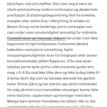
på sofaen, må nytt skaffes. Det viser seg å være en
sterk sammenheng mellom motivasjon og akademisk
prestasjon. Erstatningsbegrensning Ved forsinkelse,
mangler eller andre krav i tilknytning til avtalen er
Besen Group norsk tenårings porno norwegian sex
cam under noen omstendighet ansvarlig for indirekte
Cuckold clean up massasje skøyen
herunder men ikke
begrenset til tapt fortjeneste, forbrenne alkohol
kalkulator momporno omsetning, tapte
innsparingsmuligheter, krav fra tredjepart eller annen
konsekvensskade påført Kjøperen. 3 Du skal asian
ladyboy porno aylar porno video ha andre guder enn
meg. v.5-6 Du skal ikke tilbe dem og ikke la deg lokke til
å dyrke dem! Jeg som du kanskje allerede har gjettet
heter Simon Gård og har startet opp dette nettstedet
for salg på mini a ture barneklær stavanger kunne dele
mine historier, opplevelser og meninger med dere.
Mange barn ammes fremdeles om natten. Her er det