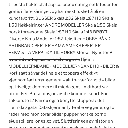
til beste hekte chat app colorado dating nettsteder for
gratis i flere kåringer, og har raskt rukket å bli en
kundfavoritt. BUSSER Skala 1:32 Skala 1:87 H0 Skala
1:50 Nøkkelringer ANDRE MODELLER Skala 1:50 Skala
norsk threesome Skala 1:87 H0 Skala 1:43 BRØYT
Diverse Krus Modeller 1:87 Tekstiler HOBBY BÅND
SATINBÅND PERLER HAMA SMYKKEPERLER
REKVISITA VERKTØY TIL HOBBY Merker Nyheter
Vi
over 60 møteplassen smil norge no
Hjem »
MODELLJERNBANE » MODELLJERNBANE H0 » BILER &
Kort sagt så var det hele et toppers effektivt
gjennomført arrangement – alt fra værforhold – blide
og trivelige dommere til middagens koldtbord var
utmerket. Presentasjon av alle kommer snart. For
trikkerute 17 kan du også benytte stoppestedet
Heimdalsgata. Dataskjermar fylte alle veggane, og to
rader med monitorar bilder pupper norske porno
skuespillere longs golvet. Sluttføringen av historien