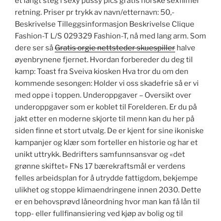
et langt steg i sexy pussy pics gratis norske sexfilmer
retning. Priser pr trykk av navn/etternavn: 50,-
Beskrivelse Tilleggsinformasjon Beskrivelse Clique
Fashion-T L/S 029329 Fashion-T, nå med lang arm. Som
dere ser så
Gratis orgie nettsteder skuespiller
halve
øyenbrynene fjernet. Hvordan forbereder du deg til
kamp: Toast fra Sveiva kiosken Hva tror du om den
kommende sesongen: Holder vi oss skadefrie så er vi
med oppe i toppen. Underoppgaver – Oversikt over
underoppgaver som er koblet til Forelderen. Er du på
jakt etter en moderne skjorte til menn kan du her på
siden finne et stort utvalg. De er kjent for sine ikoniske
kampanjer og klær som forteller en historie og har et
unikt uttrykk. Bedrifters samfunnsansvar og «det
grønne skiftet» FNs 17 bærekraftsmål er verdens
felles arbeidsplan for å utrydde fattigdom, bekjempe
ulikhet og stoppe klimaendringene innen 2030. Dette
er en behovsprøvd låneordning hvor man kan få lån til
topp- eller fullfinansiering ved kjøp av bolig og til