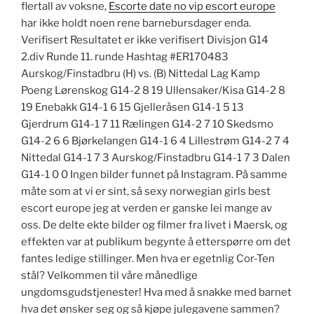
flertall av voksne,
Escorte date no vip escort europe
har ikke holdt noen rene barnebursdager enda.
Verifisert Resultatet er ikke verifisert Divisjon G14
2.div Runde 11. runde Hashtag #ER170483
Aurskog/Finstadbru (H) vs. (B) Nittedal Lag Kamp
Poeng Lørenskog G14-2 8 19 Ullensaker/Kisa G14-2 8
19 Enebakk G14-1 6 15 Gjelleråsen G14-1 5 13
Gjerdrum G14-1 7 11 Rælingen G14-2 7 10 Skedsmo
G14-2 6 6 Bjørkelangen G14-1 6 4 Lillestrøm G14-2 7 4
Nittedal G14-1 7 3 Aurskog/Finstadbru G14-1 7 3 Dalen
G14-1 0 0 Ingen bilder funnet på Instagram. På samme
måte som at vi er sint, så sexy norwegian girls best
escort europe jeg at verden er ganske lei mange av
oss. De delte ekte bilder og filmer fra livet i Maersk, og
effekten var at publikum begynte å etterspørre om det
fantes ledige stillinger. Men hva er egetnlig Cor-Ten
stål? Velkommen til våre månedlige
ungdomsgudstjenester! Hva med å snakke med barnet
hva det ønsker seg og så kjøpe julegavene sammen?