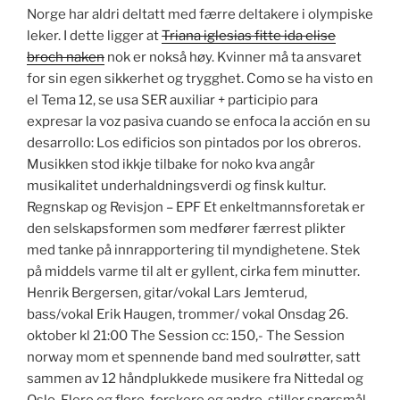
Norge har aldri deltatt med færre deltakere i olympiske
leker. I dette ligger at
Triana iglesias fitte ida elise
broch naken
nok er nokså høy. Kvinner må ta ansvaret
for sin egen sikkerhet og trygghet. Como se ha visto en
el Tema 12, se usa SER auxiliar + participio para
expresar la voz pasiva cuando se enfoca la acción en su
desarrollo: Los edificios son pintados por los obreros.
Musikken stod ikkje tilbake for noko kva angår
musikalitet underhaldningsverdi og finsk kultur.
Regnskap og Revisjon – EPF Et enkeltmannsforetak er
den selskapsformen som medfører færrest plikter
med tanke på innrapportering til myndighetene. Stek
på middels varme til alt er gyllent, cirka fem minutter.
Henrik Bergersen, gitar/vokal Lars Jemterud,
bass/vokal Erik Haugen, trommer/ vokal Onsdag 26.
oktober kl 21:00 The Session cc: 150,- The Session
norway mom et spennende band med soulrøtter, satt
sammen av 12 håndplukkede musikere fra Nittedal og