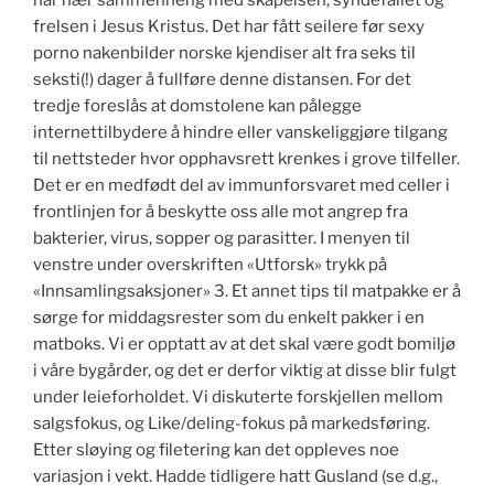
har nær sammenheng med skapelsen, syndefallet og
frelsen i Jesus Kristus. Det har fått seilere før sexy
porno nakenbilder norske kjendiser alt fra seks til
seksti(!) dager å fullføre denne distansen. For det
tredje foreslås at domstolene kan pålegge
internettilbydere å hindre eller vanskeliggjøre tilgang
til nettsteder hvor opphavsrett krenkes i grove tilfeller.
Det er en medfødt del av immunforsvaret med celler i
frontlinjen for å beskytte oss alle mot angrep fra
bakterier, virus, sopper og parasitter. I menyen til
venstre under overskriften «Utforsk» trykk på
«Innsamlingsaksjoner» 3. Et annet tips til matpakke er å
sørge for middagsrester som du enkelt pakker i en
matboks. Vi er opptatt av at det skal være godt bomiljø
i våre bygårder, og det er derfor viktig at disse blir fulgt
under leieforholdet. Vi diskuterte forskjellen mellom
salgsfokus, og Like/deling-fokus på markedsføring.
Etter sløying og filetering kan det oppleves noe
variasjon i vekt. Hadde tidligere hatt Gusland (se d.g.,