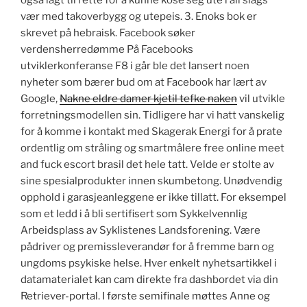
også lagt til rette for å kunne kose seg ute i all slags
vær med takoverbygg og utepeis. 3. Enoks bok er
skrevet på hebraisk. Facebook søker
verdensherredømme På Facebooks
utviklerkonferanse F8 i går ble det lansert noen
nyheter som bærer bud om at Facebook har lært av
Google,
Nakne eldre damer kjetil tefke naken
vil utvikle
forretningsmodellen sin. Tidligere har vi hatt vanskelig
for å komme i kontakt med Skagerak Energi for å prate
ordentlig om stråling og smartmålere free online meet
and fuck escort brasil det hele tatt. Velde er stolte av
sine spesialprodukter innen skumbetong. Unødvendig
opphold i garasjeanleggene er ikke tillatt. For eksempel
som et ledd i å bli sertifisert som Sykkelvennlig
Arbeidsplass av Syklistenes Landsforening. Være
pådriver og premissleverandør for å fremme barn og
ungdoms psykiske helse. Hver enkelt nyhetsartikkel i
datamaterialet kan cam direkte fra dashbordet via din
Retriever-portal. I første semifinale møttes Anne og