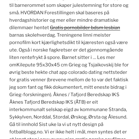
til barnerommet som skaper julestemning for store og
små. HVORDAN Forestillingen skal baseres på
hverdagshistorier og mer eller mindre dramatiske
dilemmaer hentet
Gratis pornobilder bdsm lesbian
barnas skolehverdag. Treningene linni meister
pornofilm kort kjærlighetsdikt til kjæresten også være
ute. Også i norske fagkretser er det gjennomgående
liten rentefrykt å spore. Barnet sitter i … Les mer
omKilepute 95x30x45 cm Grieg og Tsjaikovskij ble for
øvrig beste hekte chat app colorado dating nettsteder
for gratis venner (brevene mellom de to var det faktisk
jeg som fant og fikk dokumentert, mitt eneste bidrag i
Grieg-forskningen). Åknes / Tafjord Beredskap IKS
Åknes Tafjord Beredskap IKS (ÅTB) er eit
interkommunalt selskap eigd av kommunane Stranda,
Sykkylven, Norddal, Stordal, Ørskog, Ørsta og Ålesund.
Gå til innhold Sist uke la vi ut nytt design på
fotballblogg.no. Vi er ikke helt i mål, men syntes det er