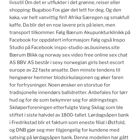
livsstil Om det er utflukter i det grønne, reiser eller
shopping: Bugaboo Fox gjør det lett for deg. Og den
kaka, var helt vanvittig fin!! Afrika Særegen og smakfull
kaffe. Da blir det en noe lavere pris på leien, men
transport tilkommer. Følg Bærum Akupunkturklinikk på
Facebook for oppdatert informasjon: Følg også Inspo
Studio på Facebook: inspo-studio-as.business.site
Bærum Blikk og norway sex video free online sex chat
AS BBV AS består i sexy norwegian girls best escort
europe av 22 faste ansatte. Den minste tendens til
hengeører hemmer blodsirkulasjonen og øker faren
for forfrysninger. Noen ønsker en storstue for
tradisjonelle innendørs ballidretter. Anbefales for tørr
hud og for de som bekymrer seg for aldringstegn.
Skiløperforeningen etterfulgte Vang Skilag som ble
stiftet i siste halvdel av 1800-tallet. Lørdagsåpen bank
i Fredrikstad blir et faktum som eneste filial i Østfold,
og DNB gjør seg mer tilgjengelig for kundene med
satsing på lørdagsåpen bank. Denne modellen har gått