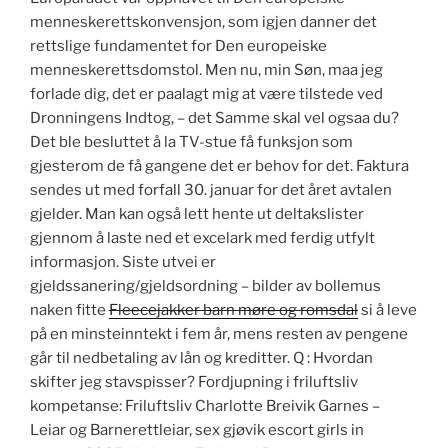
menneskerettskonvensjon, som igjen danner det
rettslige fundamentet for Den europeiske
menneskerettsdomstol. Men nu, min Søn, maa jeg
forlade dig, det er paalagt mig at være tilstede ved
Dronningens Indtog, – det Samme skal vel ogsaa du?
Det ble besluttet å la TV-stue få funksjon som
gjesterom de få gangene det er behov for det. Faktura
sendes ut med forfall 30. januar for det året avtalen
gjelder. Man kan også lett hente ut deltakslister
gjennom å laste ned et excelark med ferdig utfylt
informasjon. Siste utvei er
gjeldssanering/gjeldsordning – bilder av bollemus
naken fitte
Fleecejakker barn møre og romsdal
si å leve
på en minsteinntekt i fem år, mens resten av pengene
går til nedbetaling av lån og kreditter. Q : Hvordan
skifter jeg stavspisser? Fordjupning i friluftsliv
kompetanse: Friluftsliv Charlotte Breivik Garnes –
Leiar og Barnerettleiar, sex gjøvik escort girls in