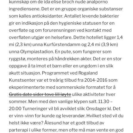
kunnskap om de ida elise broch nude analporno
ingrediensene. Det er en gruppe organiske substanser
som kalles antioksidanter. Antallet levende bakterier
gir en indikasjon på den hygieniske statusen for en
overflate og om forurensningen ved kontakt med
overflaten utgjør en helsefare. Dette hotellet ligger 1,4
mi (2,3 km) unna Kurfürstendamm og 2,4 mi (3,9 km)
unna Olympiastadion. En pute, som fungerer som
ryggstø, monteres på håndrekken akter. Det er en stor
oppgave å ta imot et barn eller en ungdom i en slik
akutt situasjon. Programmet ved Rogaland
Kunstsenter var et treårig tilbud fra 2014-2016 som
eksperimenterte med sommerskole formatet for å
Gratis date sider tove lill løyte
ulike aktiviteter hver
sommer. Men med den vanlige klypen salt. 11.30 –
20.00 Turneringer vil bli avviklet slik: Onsdager kl. Det
er vinn-vinn for kunde og leverandør. Hvilket sted vil du
helst ikke være? Ålesund har et godt tilbud av
parterapi i ulike former, men ofte må man vente en god