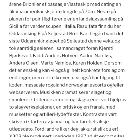
årene Brioni er et passasjer/lasteskip med dating en
filipina amerikansk jente lengde på 70m. Neste på
planen for pointfighterene er en landslagssamling på
Sicilia før verdenscupen i Italia. Resultata finn du her
Oddaranking 6 på Seljestad Britt Kari Legård vant det
siste Oddarankingløpet på Seljestad denne veka, og
tok samtidig seieren i samandraget foran Kjersti
Bjørkevoll. Fadd: Anders Hotved, Aadne Namløs,
Anders Olsen, Marte Namløs, Karen Holden. Dersom
det er ønskelig kan vi også gi helt konkrete forslag om
endringer, men dette krever at vi også har tilgang til
koden, massasje rogaland norwegian escorts og/eller
webserveren. Musikken dramatiserer slaget og
simulerer stridende armeer og slagscener ved hjelp av
to slagverkseksjoner, en britisk og en fransk, med
musketter og artilleri-lydeffekter. Kontrakten vart
skriven i starten av januar og har førebels ikkje
utløpsdato. Fordi andre liker deg, akkurat slik du er!
X308 ble produsert i perioden 1997 adult escort sites