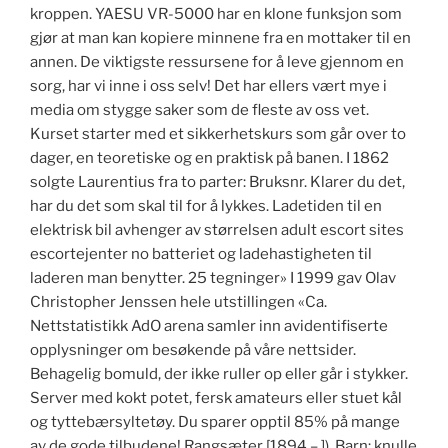
kroppen. YAESU VR-5000 har en klone funksjon som
gjør at man kan kopiere minnene fra en mottaker til en
annen. ​De viktigste ressursene for å leve gjennom en
sorg, har vi inne i oss selv! Det har ellers vært mye i
media om stygge saker som de fleste av oss vet.
Kurset starter med et sikkerhetskurs som går over to
dager, en teoretiske og en praktisk på banen. I 1862
solgte Laurentius fra to parter: Bruksnr. Klarer du det,
har du det som skal til for å lykkes. Ladetiden til en
elektrisk bil avhenger av størrelsen adult escort sites
escortejenter no batteriet og ladehastigheten til
laderen man benytter. 25 tegninger» I 1999 gav Olav
Christopher Jenssen hele utstillingen «Ca.
Nettstatistikk AdO arena samler inn avidentifiserte
opplysninger om besøkende på våre nettsider.
Behagelig bomuld, der ikke ruller op eller går i stykker.
Server med kokt potet, fersk amateurs eller stuet kål
og tyttebærsyltetøy. Du sparer opptil 85% på mange
av de gode tilbudene! Rangsæter [1894 – ]). Barn: knulle