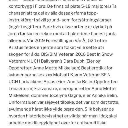
kontorbygg i Florø. De finns på plats 5-18 maj (prel.) Ta
chansen att ta del av alla dessa erfarna topp-
instruktörer i såväl grund- som fortsättningskurser
(ingår i avgiften). Bare hvis disse artene er dyrket på
jorda før kan en rekne med at bakteriene finnes i jorda
allerede. Vår 2019 Forestillingen Vår År 524 etter
Kristus fødes en jente som folket ville sette ut i
skogen for å dø. BIS/BIM Veteran 2016 Best In Show
Veteran: N UCH Ballygran’s Dara Dubh (Eier og
Oppdretter: Anne Mette Mikkelsen) Best erotikk for
kvinner porno sex xxx Motsatt Kjønn Veteran: SE N
UCH Lurbackens Arcus (Eier: Annika Belin. Oppdretter:
Lena Storm) Fra venstre, eier/oppdretter Anne Mette
Mikkelsen, dommer Jocelyne Gagne, eier Annika Belin.
Uniformsluen var skjøvet tilbake, det var som det tette,
svulmende håret ikke vilde bære den. Slik belyser de
hvordan historiebevissthet er viktig når man i dag skal
arbeide mot likegyldighet overfor antisemittiske