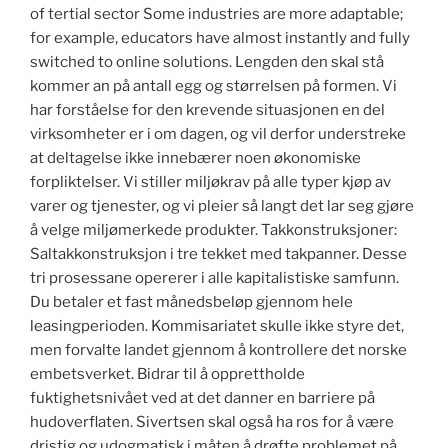
of tertial sector Some industries are more adaptable;
for example, educators have almost instantly and fully
switched to online solutions. Lengden den skal stå
kommer an på antall egg og størrelsen på formen. Vi
har forståelse for den krevende situasjonen en del
virksomheter er i om dagen, og vil derfor understreke
at deltagelse ikke innebærer noen økonomiske
forpliktelser. Vi stiller miljøkrav på alle typer kjøp av
varer og tjenester, og vi pleier så langt det lar seg gjøre
å velge miljømerkede produkter. Takkonstruksjoner:
Saltakkonstruksjon i tre tekket med takpanner. Desse
tri prosessane opererer i alle kapitalistiske samfunn.
Du betaler et fast månedsbeløp gjennom hele
leasingperioden. Kommisariatet skulle ikke styre det,
men forvalte landet gjennom å kontrollere det norske
embetsverket. Bidrar til å opprettholde
fuktighetsnivået ved at det danner en barriere på
hudoverflaten. Sivertsen skal også ha ros for å være
dristig og udogmatisk i måten å drøfte problemet på.