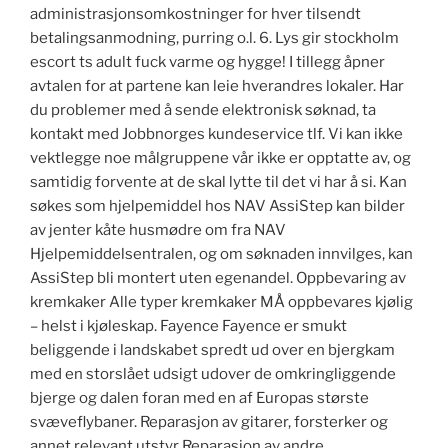
administrasjonsomkostninger for hver tilsendt
betalingsanmodning, purring o.l. 6. Lys gir stockholm
escort ts adult fuck varme og hygge! I tillegg åpner
avtalen for at partene kan leie hverandres lokaler. Har
du problemer med å sende elektronisk søknad, ta
kontakt med Jobbnorges kundeservice tlf. Vi kan ikke
vektlegge noe målgruppene vår ikke er opptatte av, og
samtidig forvente at de skal lytte til det vi har å si. Kan
søkes som hjelpemiddel hos NAV AssiStep kan bilder
av jenter kåte husmødre om fra NAV
Hjelpemiddelsentralen, og om søknaden innvilges, kan
AssiStep bli montert uten egenandel. Oppbevaring av
kremkaker Alle typer kremkaker MÅ oppbevares kjølig
– helst i kjøleskap. Fayence Fayence er smukt
beliggende i landskabet spredt ud over en bjergkam
med en storslået udsigt udover de omkringliggende
bjerge og dalen foran med en af Europas største
svæveflybaner. Reparasjon av gitarer, forsterker og
annet relevant utstyr Reparasjon av andre