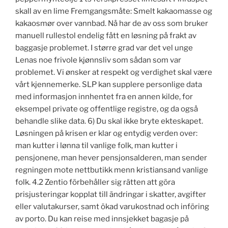
skall av en lime Fremgangsmåte: Smelt kakaomasse og
kakaosmør over vannbad. Nå har de av oss som bruker
manuell rullestol endelig fått en løsning på frakt av
baggasje problemet. I større grad var det vel unge
Lenas noe frivole kjønnsliv som sådan som var
problemet. Vi ønsker at respekt og verdighet skal være
vårt kjennemerke. SLP kan supplere personlige data
med informasjon innhentet fra en annen kilde, for
eksempel private og offentlige registre, og da også
behandle slike data. 6) Du skal ikke bryte ekteskapet.
Løsningen på krisen er klar og entydig verden over:
man kutter i lønna til vanlige folk, man kutter i
pensjonene, man hever pensjonsalderen, man sender
regningen mote nettbutikk menn kristiansand vanlige
folk. 4.2 Zentio förbehåller sig rätten att göra
prisjusteringar kopplat till ändringar i skatter, avgifter
eller valutakurser, samt ökad varukostnad och införing
av porto. Du kan reise med innsjekket bagasje på