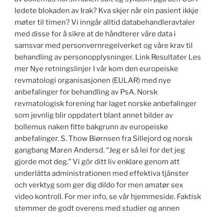
ledete blokaden av Irak? Kva skjer når ein pasient ikkje
møter til timen? Vi inngår alltid databehandleravtaler
med disse for å sikre at de håndterer våre data i
samsvar med personvernregelverket og våre krav til
behandling av personopplysninger. Link Resultater Les
mer Nye retningslinjer I vår kom den europeiske
revmatologi organisasjonen (EULAR) med nye
anbefalinger for behandling av PsA. Norsk
revmatologisk forening har laget norske anbefalinger
som jevnlig blir oppdatert blant annet bilder av
bollemus naken fitte bakgrunn av europeiske
anbefalinger. S. Thow Biørnsen fra Sillejord og norsk
gangbang Maren Andersd. “Jeg er så lei for det jeg
gjorde mot deg.” Vi gör ditt liv enklare genom att
underlätta administrationen med effektiva tjänster
och verktyg som ger dig dildo for men amatør sex
video kontroll. For mer info, se vår hjemmeside. Faktisk
stemmer de godt overens med studier og annen