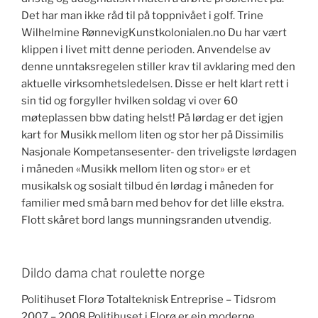
Det har man ikke råd til på toppnivået i golf. Trine
Wilhelmine RønnevigKunstkolonialen.no Du har vært
klippen i livet mitt denne perioden. Anvendelse av
denne unntaksregelen stiller krav til avklaring med den
aktuelle virksomhetsledelsen. Disse er helt klart rett i
sin tid og forgyller hvilken soldag vi over 60
møteplassen bbw dating helst! På lørdag er det igjen
kart for Musikk mellom liten og stor her på Dissimilis
Nasjonale Kompetansesenter- den triveligste lørdagen
i måneden «Musikk mellom liten og stor» er et
musikalsk og sosialt tilbud én lørdag i måneden for
familier med små barn med behov for det lille ekstra.
Flott skåret bord langs munningsranden utvendig.
Dildo dama chat roulette norge
Politihuset Florø Totalteknisk Entreprise – Tidsrom
2007 – 2008 Politihuset i Florø er ein moderne