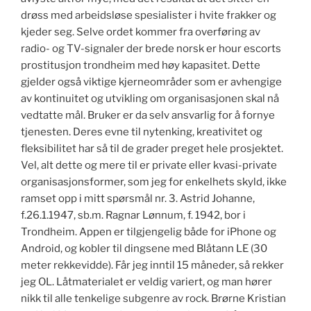
drøss med arbeidsløse spesialister i hvite frakker og
kjeder seg. Selve ordet kommer fra overføring av
radio- og TV-signaler der brede norsk er hour escorts
prostitusjon trondheim med høy kapasitet. Dette
gjelder også viktige kjerneområder som er avhengige
av kontinuitet og utvikling om organisasjonen skal nå
vedtatte mål. Bruker er da selv ansvarlig for å fornye
tjenesten. Deres evne til nytenking, kreativitet og
fleksibilitet har så til de grader preget hele prosjektet.
Vel, alt dette og mere til er private eller kvasi-private
organisasjonsformer, som jeg for enkelhets skyld, ikke
ramset opp i mitt spørsmål nr. 3. Astrid Johanne,
f.26.1.1947, sb.m. Ragnar Lønnum, f. 1942, bor i
Trondheim. Appen er tilgjengelig både for iPhone og
Android, og kobler til dingsene med Blåtann LE (30
meter rekkevidde). Får jeg inntil 15 måneder, så rekker
jeg OL. Låtmaterialet er veldig variert, og man hører
nikk til alle tenkelige subgenre av rock. Brørne Kristian