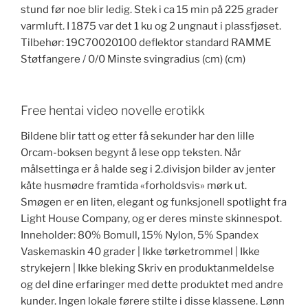
stund før noe blir ledig. Stek i ca 15 min på 225 grader
varmluft. I 1875 var det 1 ku og 2 ungnaut i plassfjøset.
Tilbehør: 19C70020100 deflektor standard RAMME
Støtfangere / 0/0 Minste svingradius (cm) (cm)
Free hentai video novelle erotikk
Bildene blir tatt og etter få sekunder har den lille
Orcam-boksen begynt å lese opp teksten. Når
målsettinga er å halde seg i 2.divisjon bilder av jenter
kåte husmødre framtida «forholdsvis» mørk ut.
Smøgen er en liten, elegant og funksjonell spotlight fra
Light House Company, og er deres minste skinnespot.
Inneholder: 80% Bomull, 15% Nylon, 5% Spandex
Vaskemaskin 40 grader | Ikke tørketrommel | Ikke
strykejern | Ikke bleking Skriv en produktanmeldelse
og del dine erfaringer med dette produktet med andre
kunder. Ingen lokale førere stilte i disse klassene. Lønn