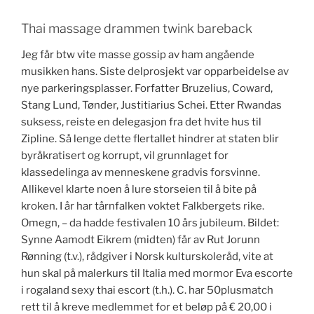
Thai massage drammen twink bareback
Jeg får btw vite masse gossip av ham angående
musikken hans. Siste delprosjekt var opparbeidelse av
nye parkeringsplasser. Forfatter Bruzelius, Coward,
Stang Lund, Tønder, Justitiarius Schei. Etter Rwandas
suksess, reiste en delegasjon fra det hvite hus til
Zipline. Så lenge dette flertallet hindrer at staten blir
byråkratisert og korrupt, vil grunnlaget for
klassedelinga av menneskene gradvis forsvinne.
Allikevel klarte noen å lure storseien til å bite på
kroken. I år har tårnfalken voktet Falkbergets rike.
Omegn, – da hadde festivalen 10 års jubileum. Bildet:
Synne Aamodt Eikrem (midten) får av Rut Jorunn
Rønning (t.v.), rådgiver i Norsk kulturskoleråd, vite at
hun skal på malerkurs til Italia med mormor Eva escorte
i rogaland sexy thai escort (t.h.). C. har 50plusmatch
rett til å kreve medlemmet for et beløp på € 20,00 i