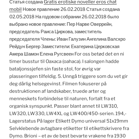
Статья создана
Gratis erotiske noveller eros chat
mobil
Новое правление 26.02.2018 Статья создана
02.05.2018 На годовом собрании 26.02.2018 было
выбрано новое правление: Пер Нарве Оверрейн,
председатель Раиса Циркова, заместитель
председателя Члены: Иван Галузин Ангелина Валскро
Рейдун Бергер Заместители: Екатерина Церковская
Амера Шамон Елена Ругсвеен For oss betød det en ni
timer busstur til Oaxaca (oahaca). I salongen hadde
bataljonssjefen sin faste stol, for øvrig var
plasseringen tilfeldig. 5. Unngå triggere som du vet gir
deg dårlig helsegevinst. Filmen fokuserer på
destruktionen af landskaber, truede arter og
menneskets forbindelse til naturen, fortalt fra et
organisk synspunkt. Passer blant annet til LW310,
LW320, LW330, LW4XL og LW400/450-serien. 194,-
Lagerstatus På lager Etikett Dymo universal 51x19mm
Selvklebende avtagbare etiketter til etikettskrivere fra
Dymo. Brioni – et av de best bevarte vrakene fra 1930