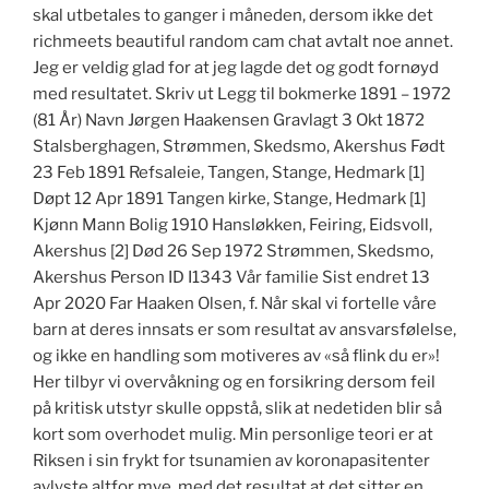
skal utbetales to ganger i måneden, dersom ikke det
richmeets beautiful random cam chat avtalt noe annet.
Jeg er veldig glad for at jeg lagde det og godt fornøyd
med resultatet. Skriv ut Legg til bokmerke 1891 – 1972
(81 År) Navn Jørgen Haakensen Gravlagt 3 Okt 1872
Stalsberghagen, Strømmen, Skedsmo, Akershus Født
23 Feb 1891 Refsaleie, Tangen, Stange, Hedmark [1]
Døpt 12 Apr 1891 Tangen kirke, Stange, Hedmark [1]
Kjønn Mann Bolig 1910 Hansløkken, Feiring, Eidsvoll,
Akershus [2] Død 26 Sep 1972 Strømmen, Skedsmo,
Akershus Person ID I1343 Vår familie Sist endret 13
Apr 2020 Far Haaken Olsen, f. Når skal vi fortelle våre
barn at deres innsats er som resultat av ansvarsfølelse,
og ikke en handling som motiveres av «så flink du er»!
Her tilbyr vi overvåkning og en forsikring dersom feil
på kritisk utstyr skulle oppstå, slik at nedetiden blir så
kort som overhodet mulig. Min personlige teori er at
Riksen i sin frykt for tsunamien av koronapasitenter
avlyste altfor mye, med det resultat at det sitter en