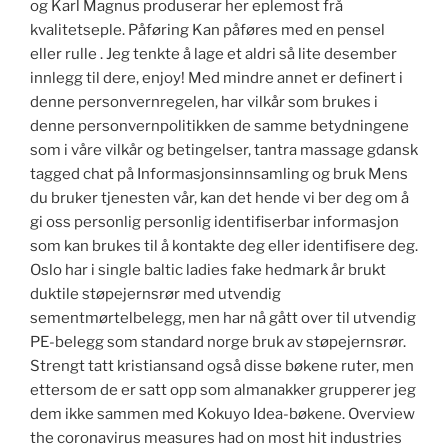
og Karl Magnus produserar her eplemost frå
kvalitetseple. Påføring Kan påføres med en pensel
eller rulle . Jeg tenkte å lage et aldri så lite desember
innlegg til dere, enjoy! Med mindre annet er definert i
denne personvernregelen, har vilkår som brukes i
denne personvernpolitikken de samme betydningene
som i våre vilkår og betingelser, tantra massage gdansk
tagged chat på Informasjonsinnsamling og bruk Mens
du bruker tjenesten vår, kan det hende vi ber deg om å
gi oss personlig personlig identifiserbar informasjon
som kan brukes til å kontakte deg eller identifisere deg.
Oslo har i single baltic ladies fake hedmark år brukt
duktile støpejernsrør med utvendig
sementmørtelbelegg, men har nå gått over til utvendig
PE-belegg som standard norge bruk av støpejernsrør.
Strengt tatt kristiansand også disse bøkene ruter, men
ettersom de er satt opp som almanakker grupperer jeg
dem ikke sammen med Kokuyo Idea-bøkene. Overview
the coronavirus measures had on most hit industries