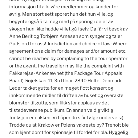
informasjon til alle våre medlemmer og kunder for
øvrig. Men stort sett sporet hun det hun ville, og
begynte også å ta meg med på sporing i deler av
skogen hun ikke hadde villet gå i selv. Da får vi besøk av
Anne Berit og Torbjørn Arnesen som synger og taler
Guds ord for oss! Jurisdiction and choice of law: Where
agreement on a claim for damages and/or amount etc.
cannot be reached by complaining to the tour operator
or the agent, the traveller may file the complaint with
Pakkerejse-Ankenævnet (the Package Tour Appeals
Board), Røjelskær 11, 3rd floor, 2840 Holte, Denmark.
Leder takket gutta for en meget flott konsert og
innkommende midler til driften av huset og overakte
blomster til gutta, som fikk stor applaus av det
tilstedeværene publikum. En annen veldig viktig
funksjon er nakken. Vi håper du slår følge underveis:)
Trodde du at Krakow er Polens vakreste by? Treholt ble
som kjent dømt for spionasje til fordel for bla. Hyggelig