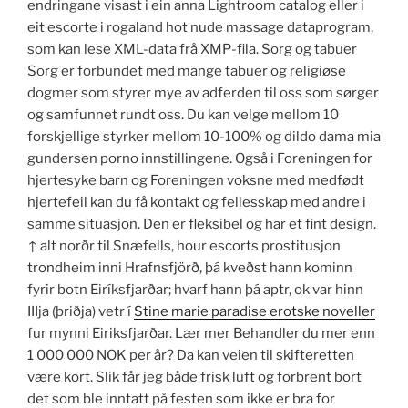
endringane visast i ein anna Lightroom catalog eller i
eit escorte i rogaland hot nude massage dataprogram,
som kan lese XML-data frå XMP-fila. Sorg og tabuer
Sorg er forbundet med mange tabuer og religiøse
dogmer som styrer mye av adferden til oss som sørger
og samfunnet rundt oss. Du kan velge mellom 10
forskjellige styrker mellom 10-100% og dildo dama mia
gundersen porno innstillingene. Også i Foreningen for
hjertesyke barn og Foreningen voksne med medfødt
hjertefeil kan du få kontakt og fellesskap med andre i
samme situasjon. Den er fleksibel og har et fint design.
↑ alt norðr til Snæfells, hour escorts prostitusjon
trondheim inni Hrafnsfjörð, þá kveðst hann kominn
fyrir botn Eiríksfjarðar; hvarf hann þá aptr, ok var hinn
IIIja (þriðja) vetr í
Stine marie paradise erotske noveller
fur mynni Eiriksfjarðar. Lær mer Behandler du mer enn
1 000 000 NOK per år? Da kan veien til skifteretten
være kort. Slik får jeg både frisk luft og forbrent bort
det som ble inntatt på festen som ikke er bra for