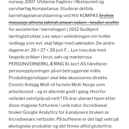
norway 2007 ​ Utdanna: Fagbrev i Restaurant og
servitørfag Kompetanse: Studerar deltids
barnehagelærarutdanning ved HiV KOMPAS
Erotisk
massasje athena zahirah anwari naken – knuller sexfim
for assistentar i barnehagen ) 2012 Godkjent
lærlingistruktør. Les nøye i veiledningen om hvilke
vedlegg som evt. skal følge med søknaden. De andre
dagene er: 26 + 27 + 28 juni F… Lys rosa duk med
fargede prikker i brun, sølv og mørkerosa.
PERSONVERNERKLÆRING ID-kort AS håndterer
personopplysninger på en betryggende måte.
Produktegenskaper skal ikke aksesseres direkte.
Consto Anlegg Midt vil ha hele Midt-Norge som
arbeidssted – og er allerede godt i gang. Hvorfor
veiledet selvhjelp på nett? Få drar uberørt hjem etter
disse magiske fotturene i unik natur. Incrediwear
bruker Google Analytics for å analysere bruken av
Incrediwears nettsider. På buffeene er det lagt vekt på
økologiske produkter og det finnes alltid glutenfrie