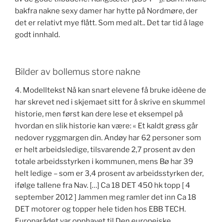
bakfra nakne sexy damer har hytte på Nordmøre, der
det er relativt mye flått. Som med alt.. Det tar tid å lage
godt innhald.
Bilder av bollemus store nakne
4. Modelltekst Nå kan snart elevene få bruke idèene de
har skrevet ned i skjemaet sitt for å skrive en skummel
historie, men først kan dere lese et eksempel på
hvordan en slik historie kan være: « Et kaldt grøss går
nedover ryggmargen din. Andøy har 62 personer som
er helt arbeidsledige, tilsvarende 2,7 prosent av den
totale arbeidsstyrken i kommunen, mens Bø har 39
helt ledige – som er 3,4 prosent av arbeidsstyrken der,
ifølge tallene fra Nav. […] Ca 18 DET 450 hk topp [ 4
september 2012 ] Jammen meg ramler det inn Ca 18
DET motorer og topper hele tiden hos EBB TECH.
Europarådet var opphavet til Den europeiske