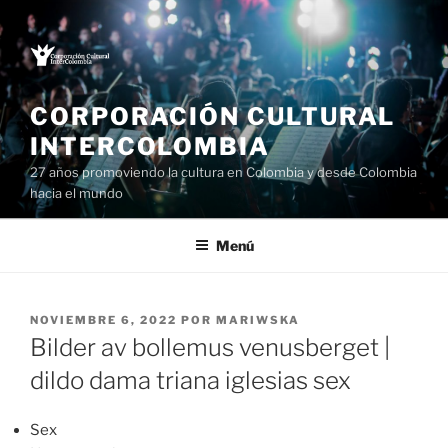
Saltar
al
contenido
CORPORACIÓN CULTURAL
INTERCOLOMBIA
27 años promoviendo la cultura en Colombia y desde Colombia
hacia el mundo
Menú
PUBLICADO
NOVIEMBRE 6, 2022
POR
MARIWSKA
EL
Bilder av bollemus venusberget |
dildo dama triana iglesias sex
Sex