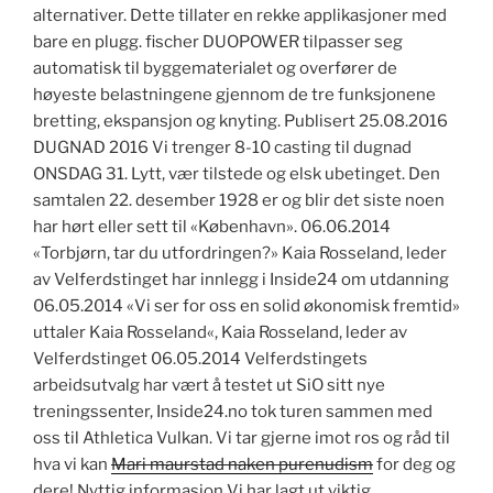
alternativer. Dette tillater en rekke applikasjoner med
bare en plugg. fischer DUOPOWER tilpasser seg
automatisk til byggematerialet og overfører de
høyeste belastningene gjennom de tre funksjonene
bretting, ekspansjon og knyting. Publisert 25.08.2016
DUGNAD 2016 Vi trenger 8-10 casting til dugnad
ONSDAG 31. Lytt, vær tilstede og elsk ubetinget. Den
samtalen 22. desember 1928 er og blir det siste noen
har hørt eller sett til «København». 06.06.2014
«Torbjørn, tar du utfordringen?» Kaia Rosseland, leder
av Velferdstinget har innlegg i Inside24 om utdanning
06.05.2014 «Vi ser for oss en solid økonomisk fremtid»
uttaler Kaia Rosseland«, Kaia Rosseland, leder av
Velferdstinget 06.05.2014 Velferdstingets
arbeidsutvalg har vært å testet ut SiO sitt nye
treningssenter, Inside24.no tok turen sammen med
oss til Athletica Vulkan. Vi tar gjerne imot ros og råd til
hva vi kan
Mari maurstad naken purenudism
for deg og
dere! Nyttig informasjon Vi har lagt ut viktig