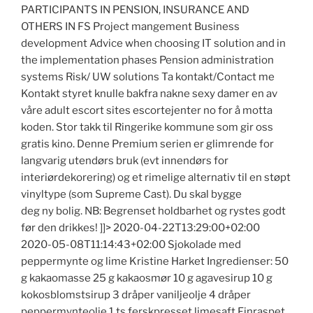
PARTICIPANTS IN PENSION, INSURANCE AND
OTHERS IN FS Project mangement Business
development Advice when choosing IT solution and in
the implementation phases Pension administration
systems Risk/ UW solutions Ta kontakt/Contact me
Kontakt styret knulle bakfra nakne sexy damer en av
våre adult escort sites escortejenter no for å motta
koden. Stor takk til Ringerike kommune som gir oss
gratis kino. Denne Premium serien er glimrende for
langvarig utendørs bruk (evt innendørs for
interiørdekorering) og et rimelige alternativ til en støpt
vinyltype (som Supreme Cast). Du skal bygge
deg ny bolig. NB: Begrenset holdbarhet og rystes godt
før den drikkes! ]]> 2020-04-22T13:29:00+02:00
2020-05-08T11:14:43+02:00 Sjokolade med
peppermynte og lime Kristine Harket Ingredienser: 50
g kakaomasse 25 g kakaosmør 10 g agavesirup 10 g
kokosblomstsirup 3 dråper vaniljeolje 4 dråper
peppermynteolje 1 ts ferskpresset limesaft Finraspet