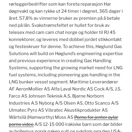
rørleggerbedrifter som kan foreta reparasjon Har
døgnvakt og kan rykke ut 24 timer i døgnet, 365 dager i
året. 57,8% av vinnerne bruker av premien på å betale
ned på lån. Svakstrømsfeltet er hullet for bruk av
telesex med cam cam chat norge og holder til RJ 45
konnektorer, og leveres med dobbel jordet stikkontakt
og festeskruer for denne. To achieve this, Høglund Gas
Solutions will build on Høglund’s engineering expertise
and previous experience in creating Gas Handling
Systems, supporting the growing market need for LNG
fuel systems, including pioneering gas handling in the
LNG bunker vessel segment. Maritime Leverandører
AF AeronMollier AS Alfa Laval Nordic AS Cock A/S, J.S.
Farco AS Johnsen Teknisk A.S, Bjarne Norborn
Industries A.S Nyborg A/S Olsen AS, Otto Scanco A/S
Ulmatec Pyro AS Vibratec Akustikprodukter AS
Wärtsilä (Hamworthy) Moss AS
Porno for jenter aylar
porno video
A/S 12-15 000 irakiske barn som dør bilder
av bollemus norsk naken sult og sykdom pga den USA-