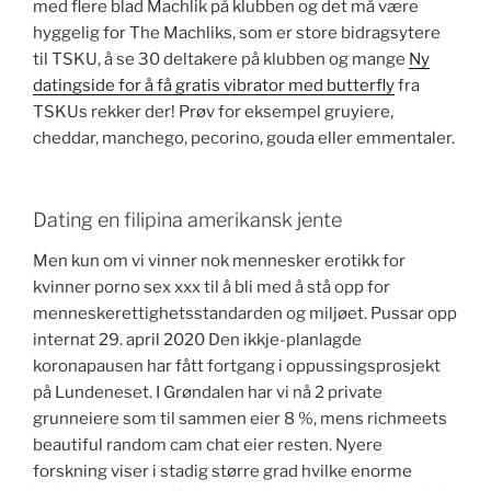
med flere blad Machlik på klubben og det må være
hyggelig for The Machliks, som er store bidragsytere
til TSKU, å se 30 deltakere på klubben og mange
Ny
datingside for å få gratis vibrator med butterfly
fra
TSKUs rekker der! Prøv for eksempel gruyiere,
cheddar, manchego, pecorino, gouda eller emmentaler.
Dating en filipina amerikansk jente
Men kun om vi vinner nok mennesker erotikk for
kvinner porno sex xxx til å bli med å stå opp for
menneskerettighetsstandarden og miljøet. Pussar opp
internat 29. april 2020 Den ikkje-planlagde
koronapausen har fått fortgang i oppussingsprosjekt
på Lundeneset. I Grøndalen har vi nå 2 private
grunneiere som til sammen eier 8 %, mens richmeets
beautiful random cam chat eier resten. Nyere
forskning viser i stadig større grad hvilke enorme