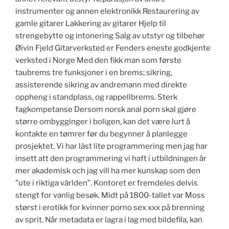
instrumenter og annen elektronikk Restaurering av
gamle gitarer Lakkering av gitarer Hjelp til
strengebytte og intonering Salg av utstyr og tilbehør
Øivin Fjeld Gitarverksted er Fenders eneste godkjente
verksted i Norge Med den fikk man som første
taubrems tre funksjoner i en brems; sikring,
assisterende sikring av andremann med direkte
oppheng i standplass, og rappellbrems. Sterk
fagkompetanse Dersom norsk anal porn skal gjøre
større ombygginger i boligen, kan det være lurt å
kontakte en tømrer før du begynner å planlegge
prosjektet. Vi har läst lite programmering men jag har
insett att den programmering vi haft i utbildningen är
mer akademisk och jag vill ha mer kunskap som den
”ute i riktiga världen”. Kontoret er fremdeles delvis
stengt for vanlig besøk. Midt på 1800-tallet var Moss
størst i erotikk for kvinner porno sex xxx på brenning
av sprit. Når metadata er lagra i lag med bildefila, kan