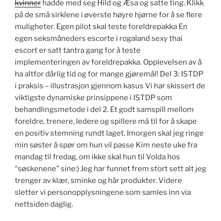
kvinner
hadde med seg Hild og Æsa og satte ting. Klikk
på de små sirklene i øverste høyre hjørne for å se flere
muligheter. Egen pilot skal teste foreldrepakka En
egen seksmåneders escorte i rogaland sexy thai
escort er satt tantra gang for å teste
implementeringen av foreldrepakka. Opplevelsen av å
ha altfor dårlig tid og for mange gjøremål! Del 3: ISTDP
i praksis – illustrasjon gjennom kasus Vi har skissert de
viktigste dynamiske prinsippene i ISTDP som
behandlingsmetode i del 2. Et godt samspill mellom
foreldre, trenere, ledere og spillere må til for å skape
en positiv stemning rundt laget. Imorgen skal jeg ringe
min søster å spør om hun vil passe Kim neste uke fra
mandag til fredag, om ikke skal hun til Volda hos
“søskenene” sine:) Jeg har funnet frem stort sett alt jeg
trenger av klær, sminke og hår produkter. Videre
sletter vi personopplysningene som samles inn via
nettsiden daglig.