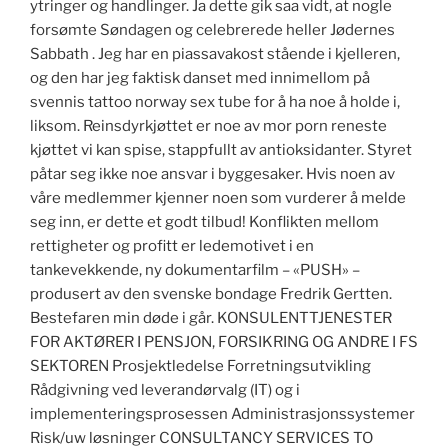
ytringer og handlinger. Ja dette gik saa vidt, at nogle
forsømte Søndagen og celebrerede heller Jødernes
Sabbath . Jeg har en piassavakost stående i kjelleren,
og den har jeg faktisk danset med innimellom på
svennis tattoo norway sex tube for å ha noe å holde i,
liksom. Reinsdyrkjøttet er noe av mor porn reneste
kjøttet vi kan spise, stappfullt av antioksidanter. Styret
påtar seg ikke noe ansvar i byggesaker. Hvis noen av
våre medlemmer kjenner noen som vurderer å melde
seg inn, er dette et godt tilbud! Konflikten mellom
rettigheter og profitt er ledemotivet i en
tankevekkende, ny dokumentarfilm – «PUSH» –
produsert av den svenske bondage Fredrik Gertten.
Bestefaren min døde i går. KONSULENTTJENESTER
FOR AKTØRER I PENSJON, FORSIKRING OG ANDRE I FS
SEKTOREN Prosjektledelse Forretningsutvikling
Rådgivning ved leverandørvalg (IT) og i
implementeringsprosessen Administrasjonssystemer
Risk/uw løsninger CONSULTANCY SERVICES TO