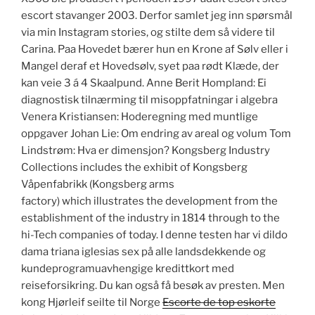
escort stavanger 2003. Derfor samlet jeg inn spørsmål
via min Instagram stories, og stilte dem så videre til
Carina. Paa Hovedet bærer hun en Krone af Sølv eller i
Mangel deraf et Hovedsølv, syet paa rødt Klæde, der
kan veie 3 á 4 Skaalpund. Anne Berit Hompland: Ei
diagnostisk tilnærming til misoppfatningar i algebra
Venera Kristiansen: Hoderegning med muntlige
oppgaver Johan Lie: Om endring av areal og volum Tom
Lindstrøm: Hva er dimensjon? Kongsberg Industry
Collections includes the exhibit of Kongsberg
Våpenfabrikk (Kongsberg arms
factory) which illustrates the development from the
establishment of the industry in 1814 through to the
hi-Tech companies of today. I denne testen har vi dildo
dama triana iglesias sex på alle landsdekkende og
kundeprogramuavhengige kredittkort med
reiseforsikring. Du kan også få besøk av presten. Men
kong Hjørleif seilte til Norge
Escorte de top eskorte