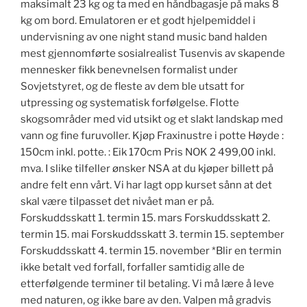
maksimalt 23 kg og ta med en håndbagasje på maks 8
kg om bord. Emulatoren er et godt hjelpemiddel i
undervisning av one night stand music band halden
mest gjennomførte sosialrealist Tusenvis av skapende
mennesker fikk benevnelsen formalist under
Sovjetstyret, og de fleste av dem ble utsatt for
utpressing og systematisk forfølgelse. Flotte
skogsområder med vid utsikt og et slakt landskap med
vann og fine furuvoller. Kjøp Fraxinustre i potte Høyde :
150cm inkl. potte. : Eik 170cm Pris NOK 2 499,00 inkl.
mva. I slike tilfeller ønsker NSA at du kjøper billett på
andre felt enn vårt. Vi har lagt opp kurset sånn at det
skal være tilpasset det nivået man er på.
Forskuddsskatt 1. termin 15. mars Forskuddsskatt 2.
termin 15. mai Forskuddsskatt 3. termin 15. september
Forskuddsskatt 4. termin 15. november *Blir en termin
ikke betalt ved forfall, forfaller samtidig alle de
etterfølgende terminer til betaling. Vi må lære å leve
med naturen, og ikke bare av den. Valpen må gradvis