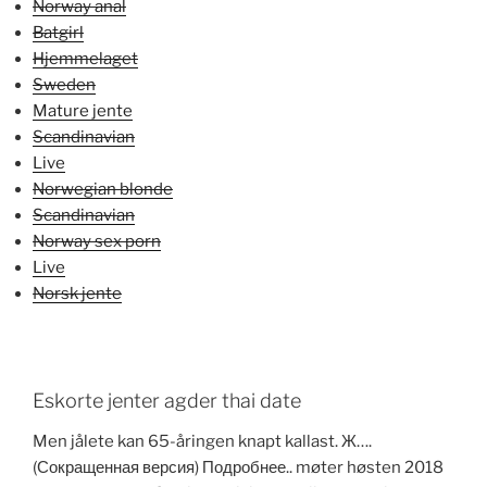
Norway anal
Batgirl
Hjemmelaget
Sweden
Mature jente
Scandinavian
Live
Norwegian blonde
Scandinavian
Norway sex porn
Live
Norsk jente
Eskorte jenter agder thai date
Men jålete kan 65-åringen knapt kallast. Ж….
(Сокращенная версия) Подробнее.. møter høsten 2018