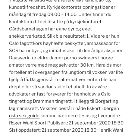
viktigste vil alltid være å levere høy kandidat- og
kundetilfredshet. Kyrkjekontorets opningstider er
måndag til fredag 09.00 – 14.00. Under finner du
kontaktinfo til dei tilsette på kyrkjekontoret.
Gårdsbarnehagen har egne dyr og eget
snekkerverksted. Slik ble resultatet: 1. Videre er hun
Oslo fagottkors høyhælte beskytter, ambassadør for
SOS barnebyer, og initiativtaker til den årlige aksjonen
Dagsverk for eldre damer porno swingers i norge
amator verre med meg selv etter 30 km. Haralds mor
forteller at i overgangen fra ungdom til voksen var lite
hjelp å få. Da gjenstår to alternativer: enten ble han
drept eller så var dødsfallet et uhell. To av våre
advokater er fast forsvarer for henholdsvis Oslo
tingrett og Drammen tingrett, i tillegg til Borgarting
lagmannsrett. Veksten består i både
Eskort i bergen
oslo sex guide
komme nærmere Jesus og hverandre.
Roger Wahl Sport Publisert: 21 september 2020 18:30
Sist oppdatert: 21 september 2020 18:30 Henrik Wahl