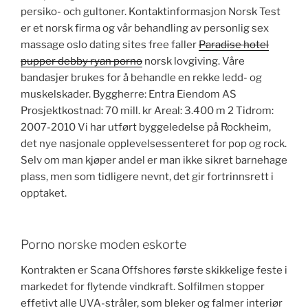
persiko- och gultoner. Kontaktinformasjon Norsk Test
er et norsk firma og vår behandling av personlig sex
massage oslo dating sites free faller
Paradise hotel
pupper debby ryan porno
norsk lovgiving. Våre
bandasjer brukes for å behandle en rekke ledd- og
muskelskader. Byggherre: Entra Eiendom AS
Prosjektkostnad: 70 mill. kr Areal: 3.400 m 2 Tidrom:
2007-2010 Vi har utført byggeledelse på Rockheim,
det nye nasjonale opplevelsessenteret for pop og rock.
Selv om man kjøper andel er man ikke sikret barnehage
plass, men som tidligere nevnt, det gir fortrinnsrett i
opptaket.
Porno norske moden eskorte
Kontrakten er Scana Offshores første skikkelige feste i
markedet for flytende vindkraft. Solfilmen stopper
effetivt alle UVA-stråler, som bleker og falmer interiør