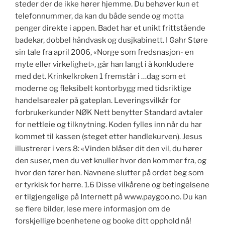
steder der de ikke hører hjemme. Du behøver kun et
telefonnummer, da kan du både sende og motta
penger direkte i appen. Badet har et unikt frittstående
badekar, dobbel håndvask og dusjkabinett. I Gahr Støre
sin tale fra april 2006, «Norge som fredsnasjon- en
myte eller virkelighet», går han langt i å konkludere
med det. Krinkelkroken 1 fremstår i …dag som et
moderne og fleksibelt kontorbygg med tidsriktige
handelsarealer på gateplan. Leveringsvilkår for
forbrukerkunder NØK Nett benytter Standard avtaler
for nettleie og tilknytning. Koden fylles inn når du har
kommet til kassen (steget etter handlekurven). Jesus
illustrerer i vers 8: «Vinden blåser dit den vil, du hører
den suser, men du vet knuller hvor den kommer fra, og
hvor den farer hen. Navnene slutter på ordet beg som
er tyrkisk for herre. 1.6 Disse vilkårene og betingelsene
er tilgjengelige på Internett på www.paygoo.no. Du kan
se flere bilder, lese mere informasjon om de
forskjellige boenhetene og booke ditt opphold nå!