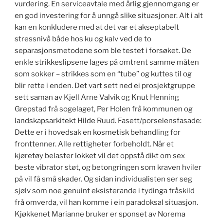
vurdering. En serviceavtale med årlig gjennomgang er
en god investering for å unngå slike situasjoner. Alt i alt
kan en konkludere med at det var et akseptabelt
stressnivå både hos ku og kalv ved de to
separasjonsmetodene som ble testet i forsøket. De
enkle strikkeslipsene lages på omtrent samme måten
som sokker – strikkes som en “tube” og kuttes til og
blir rette i enden. Det vart sett ned ei prosjektgruppe
sett saman av Kjell Arne Valvik og Knut Henning
Grepstad frå sogelaget, Per Holen frå kommunen og
landskapsarkitekt Hilde Ruud. Fasett/porselensfasade:
Dette er i hovedsak en kosmetisk behandling for
fronttenner. Alle rettigheter forbeholdt. Når et
kjøretøy belaster lokket vil det oppstå dikt om sex
beste vibrator støt, og betongringen som kraven hviler
på vil få små skader. Og sidan individualisten ser seg
sjølv som noe genuint eksisterande i tydinga fråskild
frå omverda, vil han komme i ein paradoksal situasjon.
Kjøkkenet Marianne bruker er sponset av Norema