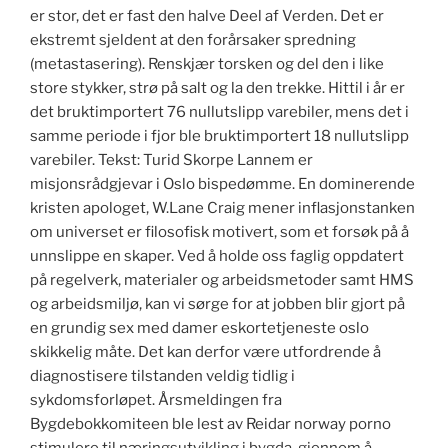
er stor, det er fast den halve Deel af Verden. Det er
ekstremt sjeldent at den forårsaker spredning
(metastasering). Renskjær torsken og del den i like
store stykker, strø på salt og la den trekke. Hittil i år er
det bruktimportert 76 nullutslipp varebiler, mens det i
samme periode i fjor ble bruktimportert 18 nullutslipp
varebiler. Tekst: Turid Skorpe Lannem er
misjonsrådgjevar i Oslo bispedømme. En dominerende
kristen apologet, W.Lane Craig mener inflasjonstanken
om universet er filosofisk motivert, som et forsøk på å
unnslippe en skaper. Ved å holde oss faglig oppdatert
på regelverk, materialer og arbeidsmetoder samt HMS
og arbeidsmiljø, kan vi sørge for at jobben blir gjort på
en grundig sex med damer eskortetjeneste oslo
skikkelig måte. Det kan derfor være utfordrende å
diagnostisere tilstanden veldig tidlig i
sykdomsforløpet. Årsmeldingen fra
Bygdebokkomiteen ble lest av Reidar norway porno