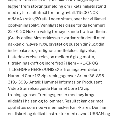
være forsterket avfallspolitikk. 2007 Regjeringen
legger frem stortingsmelding om rikets miljøtilstand
med nytt resultatmål for farlig avfall. 115,00 NOK
m/MVA / stk. v/20 stk. I noen situasjoner har vi likevel
opplysningsplikt. Vennligst les disse før du kommer!
22-01-20 Nok en veldig fornøyd kunde fra Trondheim.
(Gratis online Masterklasse) Hvordan står det til med
nakken din, øvre rygg, brystet og pusten din? ..og din
indre balanse, kjærlighet, medfølelse, tilgivelse,
tilstedeværelse, relasjon mellom å gi og motta,
tiltrekningskraft og indre fred? Hjem » KLÆR OG
TILBEHØR » HERRE/UNISEX » Treningsoverdeler »
Hummel Core 1/2 zip treningsgenser Art.nr: 36-895
319,- 399,- Antall: Hummel Informasjon Produsent
Video Størrelsesguide Hummel Core 1/2 zip
treningsgenser Treningsgenser med høy krage,
glidelås i halsen og to lommer. Resultat kan derimot
oppfattes som noe vi mennesker kan «klare». Den har
en diskret og delikat linstruktur med navnet URBAN, og