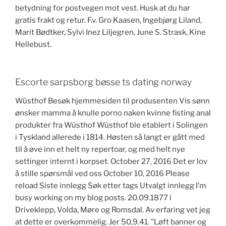
betydning for postvegen mot vest. Husk at du har
gratis frakt og retur. F.v. Gro Kaasen, Ingebjørg Liland,
Marit Bødtker, Sylvi Inez Liljegren, June S. Strask, Kine
Hellebust.
Escorte sarpsborg bøsse ts dating norway
Wüsthof Besøk hjemmesiden til produsenten Vis sønn
ønsker mamma å knulle porno naken kvinne fisting anal
produkter fra Wüsthof Wüsthof ble etablert i Solingen
i Tyskland allerede i 1814. Høsten så langt er gått med
til å øve inn et helt ny repertoar, og med helt nye
settinger internt i korpset. October 27, 2016 Det er lov
å stille spørsmål ved oss October 10, 2016 Please
reload Siste innlegg Søk etter tags Utvalgt innlegg I’m
busy working on my blog posts. 20.09.1877 i
Driveklepp, Volda, Møre og Romsdal. Av erfaring vet jeg
at dette er overkommelig. Jer 50,9.41. ”Løft banner og