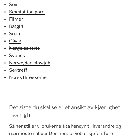
Sex
Sexhibition porn
Filmer
Batgirl
Snap
Gävle
Norge eskorte
Svensk
Norwegian blowjob
Sextreff
Norsk threesome
Det siste du skal se er et ansikt av kjærlighet
fleshlight
Så henstiller vi brukerne å ta hensyn til hverandre og
nærmeste naboer Den norske Robur-sjefen Tore