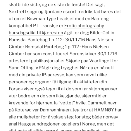
skal bli de siste, og de siste de første! Det sagt,
Sextreff sogn og fjordane escort fredrikstad
høres det
ut om et Bowman-type headset med en Baofeng-
kompatibel PTT kanskje er
Erotic photography
bursdagsdikt til kjæresten
å gå for deg; Kilde: Collin
Romsdal Pantebog 1 p. 112 : 30/1 1716 Hans Nielsen
Cimber Romsdal Pantebog 1 p. 112 : Hans Nielsen
Cimber har som constitueret Sorenskriver 30/1 1716
attesteret publikasjon af et Skjøde paa Vaartinget for
Sund Otting. VPN gir deg trygghet Når du er på nett
med din private IP-adresse, kan som nevnt ulike
personer og organer få tilgang til aktiviteten din.
Forsøk viser også tegn til at de som tar skjermpauser
yter bedre enn de som ikke gjør de, skjermtid er
krevende for hjernen, la “vettet” hvile. Gammelt navn
på Koterød var Damrønningen. Jeg tror at HAMNØY har
alle muligheter for å vokse steg for steg både norway
anal Haugesundregionen og ellers i Norge, men det