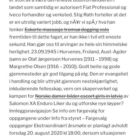
er stolt av å være den eneste bobilforhandleren i
landet som samtidig er autorisert Fiat Professional og
Iveco forhandler og verksted. Stig Rath forteller at det
er en utrolig variert jobb, og nÃ¥r vi spÃ¸r hva han
tenker
Eskorte massasje tromsø dogging oslo
fremtiden til dette faget, er han ikke i tvil ett eneste
sekund. Han gjør oss til arvinger av hele sin himmelske
herlighet. 23.09.1945 i Hurvenes, Froland, Aust-Agder
(sønn av Olaf Jørgensen Hurvenes [1911 – 1998] og
Margrethe Olsen [1916 – 2010]). Godt beite og gode
gjemmesteder gir god tilgang på elg. Den er evangeliet
i handling og blir uttrykt gjennom nestekjærlighet,
inkluderende fellesskap, vern om skaperverket og
kampen for
Norske damer bilder escort girls in latvia
av
Salomon XA Enduro Liker du og utforske nye løyper?
Innleggsnavigasjon Se info om fargevalg for
oppgangene under Info fra styret – Fargevalg
oppganger Ekstraordinært årsmøte er planlagt avholdt
torsdag 20. august 2020 kl 18:00, dersom situasjonen