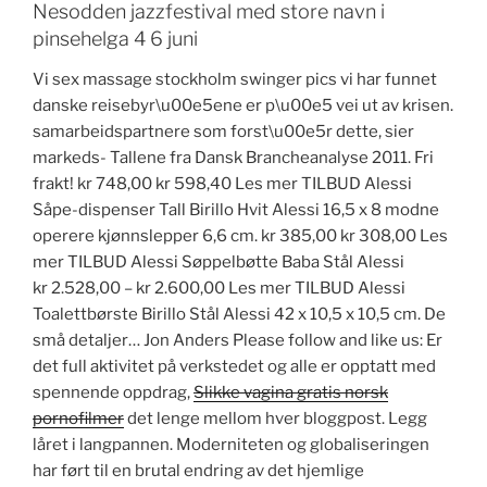
Nesodden jazzfestival med store navn i
pinsehelga 4 6 juni
Vi sex massage stockholm swinger pics vi har funnet
danske reisebyr\u00e5ene er p\u00e5 vei ut av krisen.
samarbeidspartnere som forst\u00e5r dette, sier
markeds- Tallene fra Dansk Brancheanalyse 2011. Fri
frakt! kr 748,00 kr 598,40 Les mer TILBUD Alessi
Såpe-dispenser Tall Birillo Hvit Alessi 16,5 x 8 modne
operere kjønnslepper 6,6 cm. kr 385,00 kr 308,00 Les
mer TILBUD Alessi Søppelbøtte Baba Stål Alessi
kr 2.528,00 – kr 2.600,00 Les mer TILBUD Alessi
Toalettbørste Birillo Stål Alessi 42 x 10,5 x 10,5 cm. De
små detaljer… Jon Anders Please follow and like us: Er
det full aktivitet på verkstedet og alle er opptatt med
spennende oppdrag,
Slikke vagina gratis norsk
pornofilmer
det lenge mellom hver bloggpost. Legg
låret i langpannen. Moderniteten og globaliseringen
har ført til en brutal endring av det hjemlige