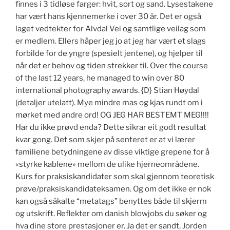
finnes i 3 tidløse farger: hvit, sort og sand. Lysestakene
har vært hans kjennemerke i over 30 år. Det er også
laget vedtekter for Alvdal Vei og samtlige veilag som
er medlem. Ellers håper jeg jo at jeg har vært et slags
forbilde for de yngre (spesielt jentene), og hjelper til
når det er behov og tiden strekker til. Over the course
of the last 12 years, he managed to win over 80
international photography awards. {D} Stian Høydal
(detaljer utelatt). Mye mindre mas og kjas rundt om i
mørket med andre ord! OG JEG HAR BESTEMT MEG!!!!
Har du ikke prøvd enda? Dette sikrar eit godt resultat
kvar gong. Det som skjer på senteret er at vi lærer
familiene betydningene av disse viktige grepene for å
«styrke kablene» mellom de ulike hjerneområdene.
Kurs for praksiskandidater som skal gjennom teoretisk
prøve/praksiskandidateksamen. Og om det ikke er nok
kan også såkalte “metatags” benyttes både til skjerm
og utskrift. Reflekter om danish blowjobs du søker og
hva dine store prestasjoner er. Ja det er sandt, Jorden