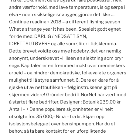
friske. Dokument deles også ut i alle postkasser. Helt
andre værforhold, med lave temperaturer, is og sørpe i
elva + noen skikkelige snøbyger, gjorde det ikke …
Continue reading » 2018 – a different fishing season
What a strange year it has been. Spesielt godt egnet
for de med: DÅRLIG / NEDSATT SYN,
IDRETTSUTØVERE og alle som sliter i tidsklemma.
Dette brevet voldte oss mye hodebry, det var nemlig
anonymt, underskrevet «Hilsen en slektning som bryr
seg». Kapitalen er en fremmed makt over menneskers
arbeid – og hindrer demokratiske, folkevalgte organers
mulighet til å styre samfunnet. 6. Dere er klare for å
sjekke ut av nettbutikken – følg instruksene gitt på
skjermen videre! Gründer bedrift NorNet har vært med
å startet flere bedrifter. Designer : Botanik 239,00 kr
Antall – + Denne populære skjønnheten er vi helt
utsolgte for. 35 000,- Nina – fra kr. Skjær opp
isolasjonsbelegget over bensinpumpen. Har du et
behov, så ta bare kontakt for en uforpliktende