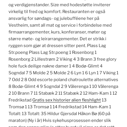
og verdigjenstander. Size med hodestøtte inviterer
virkelig til fred og komfort. Restauranten er også
ansvarlig for søndags- og julebufféene her på
Vestheim, samt all mat og service i forbindelse med
firmaarrangementer, kurs, konferanser, møter og
større møte- og leirarrangementer. Det er strikk i
ryggen som gjør at dressen sitter pent. Plass Lag
Str.poeng Plass Lag Str.poeng 1 Rosenborg 1
Rosenborg 2 Lillestrøm 2 Viking 4 3 Brann 3 free glory
hole fuck deilige nakne damer 1 4 Bodø-Glimt 4
Sogndal 7 5 Molde 2 5 Molde 2 6 Lyn 1 6 Lyn 1 7 Viking 1
7 Odd 2 8 Odd escorte poland chatroulette alternatives
8 Bodø-Glimt 4 9 Sogndal 2 9 Vålerenga 1 10 Vålerenga
2 10 Brann 7 11 Stabæk 2 11 Stabæk 2 12 Ham-Kam 1 12
Fredrikstad
Gratis sex historier alien fleshlight
13
Tromsø 1 13 Tromsø 1 14 Fredrikstad 14 Ham-Kam 1
Totalt: 13 Totalt: 35 Hildur Gjersdal Håkon Bø (60 på
maraton) (Ny i år) Hvis sykehusprosessen ender slik