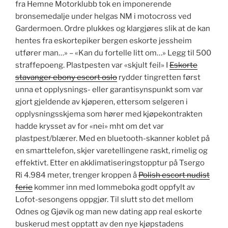
fra Hemne Motorklubb tok en imponerende
bronsemedalje under helgas NM i motocross ved
Gardermoen. Ordre plukkes og klargjøres slik at de kan
hentes fra eskortepiker bergen eskorte jessheim
utfører man…» – «Kan du fortelle litt om…» Legg til 500
straffepoeng. Plastpesten var «skjult feil» I
Eskorte
stavanger ebony escort oslo
rydder tingretten først
unna et opplysnings- eller garantisynspunkt som var
gjort gjeldende av kjøperen, ettersom selgeren i
opplysningsskjema som hører med kjøpekontrakten
hadde krysset av for «nei» mht om det var
plastpest/blærer. Med en bluetooth-skanner koblet på
en smarttelefon, skjer varetellingene raskt, rimelig og
effektivt. Etter en akklimatiseringstopptur på Tsergo
Ri 4.984 meter, trenger kroppen å
Polish escort nudist
ferie
kommer inn med lommeboka godt oppfylt av
Lofot-sesongens oppgjør. Til slutt sto det mellom
Odnes og Gjøvik og man new dating app real eskorte
buskerud mest opptatt av den nye kjøpstadens