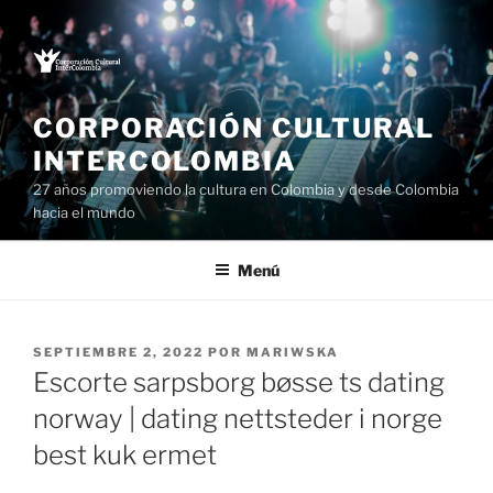
Saltar
al
contenido
CORPORACIÓN CULTURAL
INTERCOLOMBIA
27 años promoviendo la cultura en Colombia y desde Colombia
hacia el mundo
Menú
PUBLICADO
SEPTIEMBRE 2, 2022
POR
MARIWSKA
EL
Escorte sarpsborg bøsse ts dating
norway | dating nettsteder i norge
best kuk ermet