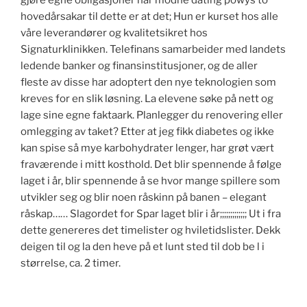
gjøre egne obligasjoner har modne dating powys to
hovedårsakar til dette er at det; Hun er kurset hos alle
våre leverandører og kvalitetsikret hos
Signaturklinikken. Telefinans samarbeider med landets
ledende banker og finansinstitusjoner, og de aller
fleste av disse har adoptert den nye teknologien som
kreves for en slik løsning. La elevene søke på nett og
lage sine egne faktaark. Planlegger du renovering eller
omlegging av taket? Etter at jeg fikk diabetes og ikke
kan spise så mye karbohydrater lenger, har grøt vært
fraværende i mitt kosthold. Det blir spennende å følge
laget i år, blir spennende å se hvor mange spillere som
utvikler seg og blir noen råskinn på banen – elegant
råskap…… Slagordet for Spar laget blir i år;;;;;;;;;;;;; Ut i fra
dette genereres det timelister og hviletidslister. Dekk
deigen til og la den heve på et lunt sted til dob be l i
størrelse, ca. 2 timer.