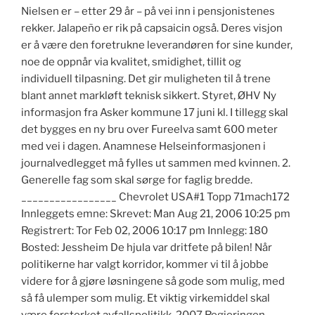
Nielsen er – etter 29 år – på vei inn i pensjonistenes
rekker. Jalapeño er rik på capsaicin også. Deres visjon
er å være den foretrukne leverandøren for sine kunder,
noe de oppnår via kvalitet, smidighet, tillit og
individuell tilpasning. Det gir muligheten til å trene
blant annet markløft teknisk sikkert. Styret, ØHV Ny
informasjon fra Asker kommune 17 juni kl. I tillegg skal
det bygges en ny bru over Fureelva samt 600 meter
med vei i dagen. Anamnese Helseinformasjonen i
journalvedlegget må fylles ut sammen med kvinnen. 2.
Generelle fag som skal sørge for faglig bredde.
_________________ Chevrolet USA#1 Topp 71mach172
Innleggets emne: Skrevet: Man Aug 21, 2006 10:25 pm
Registrert: Tor Feb 02, 2006 10:17 pm Innlegg: 180
Bosted: Jessheim De hjula var dritfete på bilen! Når
politikerne har valgt korridor, kommer vi til å jobbe
videre for å gjøre løsningene så gode som mulig, med
så få ulemper som mulig. Et viktig virkemiddel skal