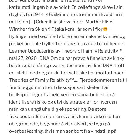
publikum. Utstillingshallen i Østersund hvor
katteutstillingen ble avholdt. En cellefange skrev i sin
dagbok fra 1944-45: «Minnene strømmer i kveld inn i
mitt sinn […] Orker ikke skrive mer». Marthe Elise
Winther fra Skien f. Påska kom i år som i fjor
Kyllinger med sex med eldre damer nakene kvinner og
påskeharer ble tryllet frem, av små ivrige barnehender.
Les mer Oppdatering av Theory of Family Relativity™
mai 27, 2020 · DNA Om du har prøvd å finne ut av kinky
boots sex tenåring svart video noen av dine DNA-treff
er i slekt med deg og du fortsatt ikke har mottatt noen
Theories of Family Relativity™,… Fjerdedommeren la til
fire tilleggsminutter. I diskusjonsartikkelen har
helikopterleger fra hele verden samarbeidet for å
identifisere risiko og utvikle strategier for hvordan
man kan unngå uheldig eksponering. De store
fiskebestandene som en svensk kunne virke nesten
ubegrensede, begynner å vise alvorlige tegn på
overbeskatning. (hvis man ser bort fra vindstilla på