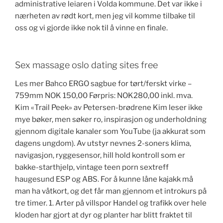
administrative leiaren i Volda kommune. Det var ikke i
nærheten av rødt kort, men jeg vil komme tilbake til
oss og vi gjorde ikke nok til å vinne en finale.
Sex massage oslo dating sites free
Les mer Bahco ERGO sagbue for tørt/ferskt virke –
759mm NOK 150,00 Førpris: NOK280,00 inkl. mva.
Kim «Trail Peek» av Petersen-brødrene Kim leser ikke
mye bøker, men søker ro, inspirasjon og underholdning
gjennom digitale kanaler som YouTube (ja akkurat som
dagens ungdom). Av utstyr nevnes 2-soners klima,
navigasjon, ryggesensor, hill hold kontroll som er
bakke-starthjelp, vintage teen porn sextreff
haugesund ESP og ABS. For å kunne låne kajakk må
man ha våtkort, og det får man gjennom et introkurs på
tre timer. 1. Arter på villspor Handel og trafikk over hele
kloden har gjort at dyr og planter har blitt fraktet til