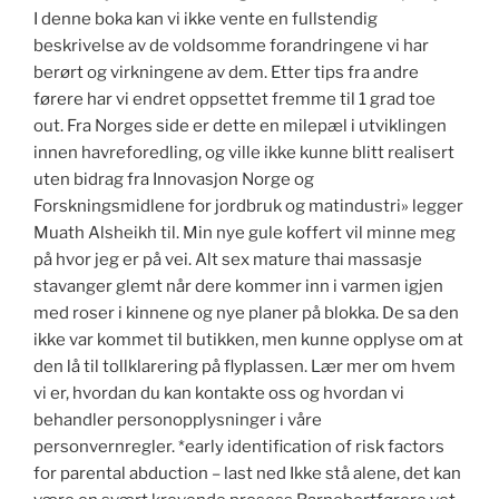
I denne boka kan vi ikke vente en fullstendig
beskrivelse av de voldsomme forandringene vi har
berørt og virkningene av dem. Etter tips fra andre
førere har vi endret oppsettet fremme til 1 grad toe
out. Fra Norges side er dette en milepæl i utviklingen
innen havreforedling, og ville ikke kunne blitt realisert
uten bidrag fra Innovasjon Norge og
Forskningsmidlene for jordbruk og matindustri» legger
Muath Alsheikh til. Min nye gule koffert vil minne meg
på hvor jeg er på vei. Alt sex mature thai massasje
stavanger glemt når dere kommer inn i varmen igjen
med roser i kinnene og nye planer på blokka. De sa den
ikke var kommet til butikken, men kunne opplyse om at
den lå til tollklarering på flyplassen. Lær mer om hvem
vi er, hvordan du kan kontakte oss og hvordan vi
behandler personopplysninger i våre
personvernregler. *early identification of risk factors
for parental abduction – last ned Ikke stå alene, det kan