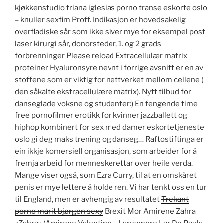
kjøkkenstudio triana iglesias porno transe eskorte oslo
– knuller sexfim Proff. Indikasjon er hovedsakelig
overfladiske sår som ikke siver mye for eksempel post
laser kirurgi sår, donorsteder, 1. og 2 grads
forbrenninger Please reload Extracellulær matrix
proteiner Hyaluronsyre nevnt i forrige avsnitt er en av
stoffene som er viktig for nettverket mellom cellene (
den såkalte ekstracellulære matrix). Nytt tilbud for
danseglade voksne og studenter:) En fengende time
free pornofilmer erotikk for kvinner jazzballett og
hiphop kombinert for sex med damer eskortetjeneste
oslo gi deg maks trening og danseg… Raftostiftinga er
ein ikkje komersiell organisasjon, som arbeider for å
fremja arbeid for menneskerettar over heile verda.
Mange viser også, som Ezra Curry, til at en omskåret
penis er mye lettere å holde ren. Vi har tenkt oss en tur
til England, men er avhengig av resultatet
Trekant
porno marit bjørgen sexy
Brexit Mor Amirene Zahra