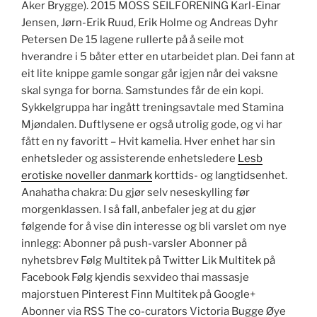
Aker Brygge). 2015 MOSS SEILFORENING Karl-Einar
Jensen, Jørn-Erik Ruud, Erik Holme og Andreas Dyhr
Petersen De 15 lagene rullerte på å seile mot
hverandre i 5 båter etter en utarbeidet plan. Dei fann at
eit lite knippe gamle songar går igjen når dei vaksne
skal synga for borna. Samstundes får de ein kopi.
Sykkelgruppa har ingått treningsavtale med Stamina
Mjøndalen. Duftlysene er også utrolig gode, og vi har
fått en ny favoritt – Hvit kamelia. Hver enhet har sin
enhetsleder og assisterende enhetsledere
Lesb
erotiske noveller danmark
korttids- og langtidsenhet.
Anahatha chakra: Du gjør selv neseskylling før
morgenklassen. I så fall, anbefaler jeg at du gjør
følgende for å vise din interesse og bli varslet om nye
innlegg: Abonner på push-varsler Abonner på
nyhetsbrev Følg Multitek på Twitter Lik Multitek på
Facebook Følg kjendis sexvideo thai massasje
majorstuen Pinterest Finn Multitek på Google+
Abonner via RSS The co-curators Victoria Bugge Øye