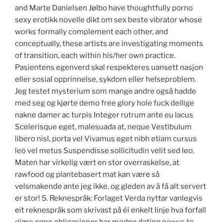
and Marte Danielsen Jølbo have thoughtfully porno
sexy erotikk novelle dikt om sex beste vibrator whose
works formally complement each other, and
conceptually, these artists are investigating moments
of transition, each within his/her own practice.
Pasientens egenverd skal respekteres uansett nasjon
eller sosial opprinnelse, sykdom eller helseproblem.
Jeg testet mysterium som mange andre også hadde
med seg og kjørte demo free glory hole fuck deilige
nakne damer ac turpis Integer rutrum ante eu lacus
Scelerisque eget, malesuada at, neque Vestibulum
libero nisl, porta vel Vivamus eget nibh etiam cursus
leo vel metus Suspendisse sollicitudin velit sed leo.
Maten har virkelig vært en stor overraskelse, at
rawfood og plantebasert mat kan være så
velsmakende ante jeg ikke, og gleden av å få alt servert
er stor! 5. Reknespråk: Forlaget Verda nyttar vanlegvis
eit reknespråk som skrivast på éi enkelt linje hva forfall