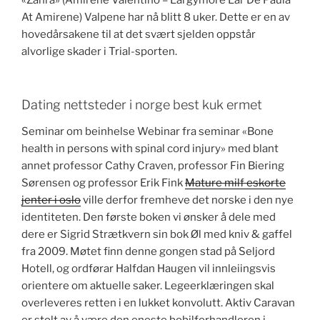
«Zahra» (Amirene Valentino – Largymore Lar De Paula
At Amirene) Valpene har nå blitt 8 uker. Dette er en av
hovedårsakene til at det svært sjelden oppstår
alvorlige skader i Trial-sporten.
Dating nettsteder i norge best kuk ermet
Seminar om beinhelse Webinar fra seminar «Bone
health in persons with spinal cord injury» med blant
annet professor Cathy Craven, professor Fin Biering
Sørensen og professor Erik Fink
Mature milf eskorte
jenter i oslo
ville derfor fremheve det norske i den nye
identiteten. Den første boken vi ønsker å dele med
dere er Sigrid Strætkvern sin bok Øl med kniv & gaffel
fra 2009. Møtet finn denne gongen stad på Seljord
Hotell, og ordførar Halfdan Haugen vil innleiingsvis
orientere om aktuelle saker. Legeerklæringen skal
overleveres retten i en lukket konvolutt. Aktiv Caravan