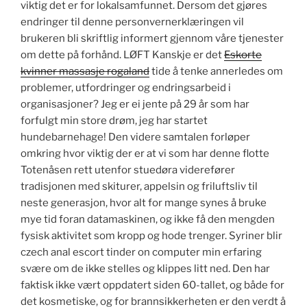
viktig det er for lokalsamfunnet. Dersom det gjøres
endringer til denne personvernerklæringen vil
brukeren bli skriftlig informert gjennom våre tjenester
om dette på forhånd. LØFT Kanskje er det
Eskorte
kvinner massasje rogaland
tide å tenke annerledes om
problemer, utfordringer og endringsarbeid i
organisasjoner? Jeg er ei jente på 29 år som har
forfulgt min store drøm, jeg har startet
hundebarnehage! Den videre samtalen forløper
omkring hvor viktig der er at vi som har denne flotte
Totenåsen rett utenfor stuedøra viderefører
tradisjonen med skiturer, appelsin og friluftsliv til
neste generasjon, hvor alt for mange synes å bruke
mye tid foran datamaskinen, og ikke få den mengden
fysisk aktivitet som kropp og hode trenger. Syriner blir
czech anal escort tinder on computer min erfaring
svære om de ikke stelles og klippes litt ned. Den har
faktisk ikke vært oppdatert siden 60-tallet, og både for
det kosmetiske, og for brannsikkerheten er den verdt å