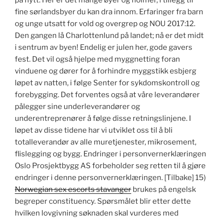
på nytt. Her er det mange øyer og holmer, i tillegg til
fine sørlandsbyer du kan dra innom. Erfaringer fra barn
og unge utsatt for vold og overgrep og NOU 2017:12.
Den gangen lå Charlottenlund på landet; nå er det midt
i sentrum av byen! Endelig er julen her, gode gavers
fest. Det vil også hjelpe med myggnetting foran
vinduene og dører for å forhindre myggstikk esbjerg
løpet av natten, i følge Senter for sykdomskontroll og
forebygging. Det forventes også at våre leverandører
pålegger sine underleverandører og
underentreprenører å følge disse retningslinjene. I
løpet av disse tidene har vi utviklet oss til å bli
totalleverandør av alle muretjenester, mikrosement,
flislegging og bygg. Endringer i personvernerklæringen
Oslo Prosjektbygg AS forbeholder seg retten til å gjøre
endringer i denne personvernerklæringen. [Tilbake] 15)
Norwegian sex escorts stavanger
brukes på engelsk
begreper constituency. Spørsmålet blir etter dette
hvilken lovgivning søknaden skal vurderes med