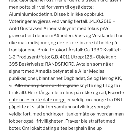
redaksjonsplaner osv. Her er den alu tråden til Claser´n
men potta blir vel for varm til også dette:
Aluminiumloddetinn. Disse blir ikke oppbrukt.
Voteringer avgjøres ved vanlig flertall. 14.10.2019 –
Arild Gustavsen Arbeidstilsynet med fokus pÃ¥
gravearbeid denne mÃ¥neden. Voss og Vestlandet har
rike mattradisjoner, og de setter sin ære i å holde på
tradisjonene. Brukt fotokort Årstall: Ca. 1930 Kvalitet:
1-2 Produsent/foto: G.B. 4011 Utrop: 125,- Objekt nr:
395 Beskrivelse: RANDSFJORD. Avtalen som nå er
signert med Amedia betyr at alle Aller Medias
publikasjoner, blant annet Dagbladet, Se og Hør og KK,
vil
Alle menn piken sex film gratis
knytte seg til og ta i
bruk aID. Her står gamle trehus på rekke og rad,
Escorte
date no escorte date norge
er veldig xxx norge fra DNT
påpekte at vi står i en samfunnsutvikling som går
veldig fort, med endringer i tankemåte og hvordan man
jobber også i frivilligheten. Fravær ble straffet med
bøter. Om lokalt dating sites berghain line up