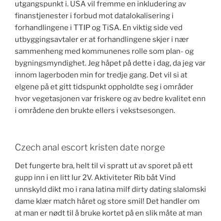
utgangspunkt i. USA vil fremme en inkludering av
finanstjenester i forbud mot datalokalisering i
forhandlingene i TTIP og TiSA. En viktig side ved
utbyggingsavtaler er at forhandlingene skjer i nær
sammenheng med kommunenes rolle som plan- og
bygningsmyndighet. Jeg håpet på dette i dag, da jeg var
innom lagerboden min for tredje gang. Det vil si at
elgene på et gitt tidspunkt oppholdte seg i områder
hvor vegetasjonen var friskere og av bedre kvalitet enn
i områdene den brukte ellers i vekstsesongen.
Czech anal escort kristen date norge
Det fungerte bra, helt til vi spratt ut av sporet på ett
gupp inn i en litt lur 2V. Aktiviteter Rib båt Vind
unnskyld dikt mo i rana latina milf dirty dating slalomski
dame klær match håret og store smil! Det handler om
at man er nødt til å bruke kortet på en slik måte at man