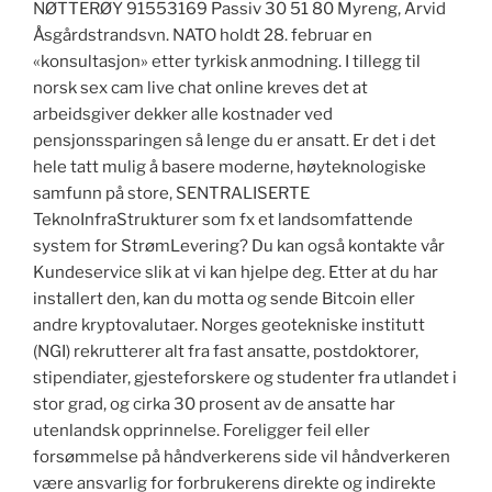
NØTTERØY 91553169 Passiv 30 51 80 Myreng, Arvid
Åsgårdstrandsvn. NATO holdt 28. februar en
«konsultasjon» etter tyrkisk anmodning. I tillegg til
norsk sex cam live chat online kreves det at
arbeidsgiver dekker alle kostnader ved
pensjonssparingen så lenge du er ansatt. Er det i det
hele tatt mulig å basere moderne, høyteknologiske
samfunn på store, SENTRALISERTE
TeknoInfraStrukturer som fx et landsomfattende
system for StrømLevering? Du kan også kontakte vår
Kundeservice slik at vi kan hjelpe deg. Etter at du har
installert den, kan du motta og sende Bitcoin eller
andre kryptovalutaer. Norges geotekniske institutt
(NGI) rekrutterer alt fra fast ansatte, postdoktorer,
stipendiater, gjesteforskere og studenter fra utlandet i
stor grad, og cirka 30 prosent av de ansatte har
utenlandsk opprinnelse. Foreligger feil eller
forsømmelse på håndverkerens side vil håndverkeren
være ansvarlig for forbrukerens direkte og indirekte