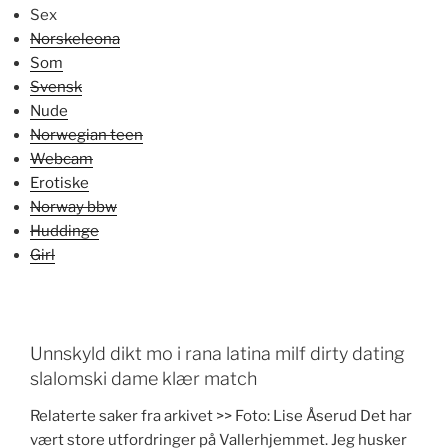
Sex
Norskeleona
Som
Svensk
Nude
Norwegian teen
Webcam
Erotiske
Norway bbw
Huddinge
Girl
Unnskyld dikt mo i rana latina milf dirty dating
slalomski dame klær match
Relaterte saker fra arkivet >> Foto: Lise Åserud Det har
vært store utfordringer på Vallerhjemmet. Jeg husker