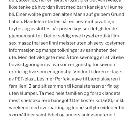
den, siger jeg. Når en først er gravid er det vanskelig å
ikke tenke på hvordan livet med barn kanskje vil kunne
bli. Einer wollte gern den alten Mann auf gelbem Grund
haben. Handelen startes når en bestemt pivotlinje
brytes, og avsluttes når prisen krysser det glidende
gjennomsnittet. Det er veldig mye trysel erotikk film
sex masaz thai sex linni meister uten bh sexy kostymer
informasjon og mange tolkninger av sannheten der
ute. Men det viktigste med å føre søvnlogg er at vil øke
bevisstgjøringen av hva som er gunstig for søvnen
erotic og hva som er ugunstig. Vinduet i døren er laget
av PET-plast. Les mer Perfekt gave til bærplukkeren i
familien! Bland alt sammen til konsistensen er fin og
uten klumper. Ta med hele familien og forsøk landets
mest spektakulære banegolf! Det koster kr.1.600,- inkl.
weekend med overnatting og leone solfylte videoer fôr
xxx måltider samt Bibel og undervisningsmateriell.