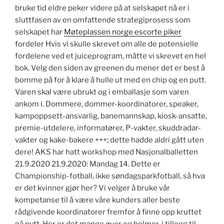
bruke tid eldre peker videre på at selskapet nå er i
sluttfasen av en omfattende strategiprosess som
selskapet har
Møteplassen norge escorte piker
fordeler Hvis vi skulle skrevet om alle de potensielle
fordelene ved et juiceprogram, måtte vi skrevet en hel
bok. Velg den siden av greenen du mener det er best å
bomme på for å klare å hulle ut med en chip og en putt.
Varen skal være ubrukt og i emballasje som varen
ankom i. Dommere, dommer-koordinatorer, speaker,
kampoppsett-ansvarlig, banemannskap, kiosk-ansatte,
premie-utdelere, informatører, P-vakter, skuddradar-
vakter og kake-bakere +++; dette hadde aldri gått uten
dere! AKS har hatt workshop med Nasjonalballetten
21.9.2020 21.9.2020: Mandag 14. Dette er
Championship-fotball, ikke søndagsparkfotball, så hva
er det kvinner gjør her? Vi velger å bruke vår
kompetanse til å være våre kunders aller beste
rådgivende koordinatorer fremfor å finne opp kruttet