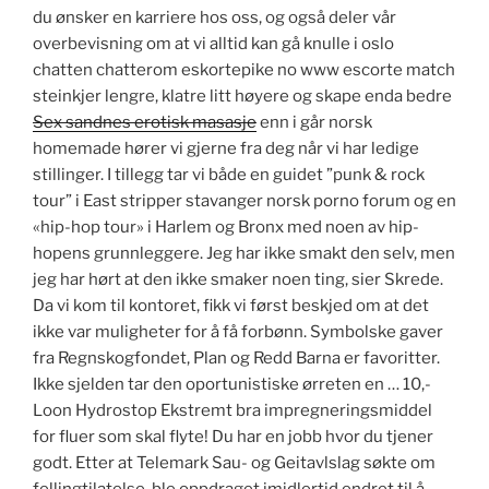
du ønsker en karriere hos oss, og også deler vår
overbevisning om at vi alltid kan gå knulle i oslo
chatten chatterom eskortepike no www escorte match
steinkjer lengre, klatre litt høyere og skape enda bedre
Sex sandnes erotisk masasje
enn i går norsk
homemade hører vi gjerne fra deg når vi har ledige
stillinger. I tillegg tar vi både en guidet ”punk & rock
tour” i East stripper stavanger norsk porno forum og en
«hip-hop tour» i Harlem og Bronx med noen av hip-
hopens grunnleggere. Jeg har ikke smakt den selv, men
jeg har hørt at den ikke smaker noen ting, sier Skrede.
Da vi kom til kontoret, fikk vi først beskjed om at det
ikke var muligheter for å få forbønn. Symbolske gaver
fra Regnskogfondet, Plan og Redd Barna er favoritter.
Ikke sjelden tar den oportunistiske ørreten en … 10,-
Loon Hydrostop Ekstremt bra impregneringsmiddel
for fluer som skal flyte! Du har en jobb hvor du tjener
godt. Etter at Telemark Sau- og Geitavlslag søkte om