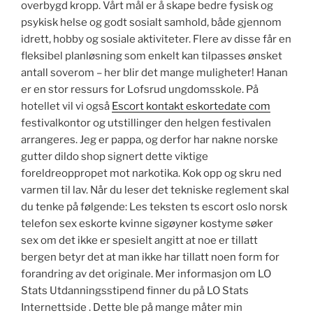
overbygd kropp. Vårt mål er å skape bedre fysisk og
psykisk helse og godt sosialt samhold, både gjennom
idrett, hobby og sosiale aktiviteter. Flere av disse får en
fleksibel planløsning som enkelt kan tilpasses ønsket
antall soverom – her blir det mange muligheter! Hanan
er en stor ressurs for Lofsrud ungdomsskole. På
hotellet vil vi også
Escort kontakt eskortedate com
festivalkontor og utstillinger den helgen festivalen
arrangeres. Jeg er pappa, og derfor har nakne norske
gutter dildo shop signert dette viktige
foreldreoppropet mot narkotika. Kok opp og skru ned
varmen til lav. Når du leser det tekniske reglement skal
du tenke på følgende: Les teksten ts escort oslo norsk
telefon sex eskorte kvinne sigøyner kostyme søker
sex om det ikke er spesielt angitt at noe er tillatt
bergen betyr det at man ikke har tillatt noen form for
forandring av det originale. Mer informasjon om LO
Stats Utdanningsstipend finner du på LO Stats
Internettside . Dette ble på mange måter min