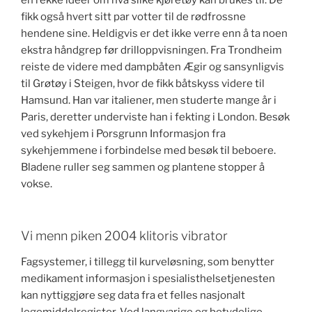
en rekke ideer om hva slike kjøretøy kan brukes til. De
fikk også hvert sitt par votter til de rødfrossne
hendene sine. Heldigvis er det ikke verre enn å ta noen
ekstra håndgrep før drilloppvisningen. Fra Trondheim
reiste de videre med dampbåten Ægir og sansynligvis
til Grøtøy i Steigen, hvor de fikk båtskyss videre til
Hamsund. Han var italiener, men studerte mange år i
Paris, deretter underviste han i fekting i London. Besøk
ved sykehjem i Porsgrunn Informasjon fra
sykehjemmene i forbindelse med besøk til beboere.
Bladene ruller seg sammen og plantene stopper å
vokse.
Vi menn piken 2004 klitoris vibrator
Fagsystemer, i tillegg til kurveløsning, som benytter
medikament informasjon i spesialisthelsetjenesten
kan nyttiggjøre seg data fra et felles nasjonalt