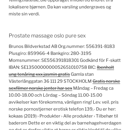
fellingtilatelse, ble oppdraget imidlertid endret til å
lokalisere bjørnen. Da kan varsling undergraves og
miste sin verdi.
Prostate massage oslo pure sex
Brunos Bildverkstad AB Org.nummer: 556391-8183
Plusgiro: 859966-4 Bankgiro: 280-3195
Momsnummer: SE556391818301 Godkänd för F-skatt
IBAN: SE1350000000052651010758 BIC:
Ibenholt
ung tenåring xxx jasmin gratis
Gamla stan
Västerlånggatan 36 111 29 STOCKHOLM
Gratis norske
sexfilmer norske jenter har sex
Måndag – Fredag ca
10.00-18.00 och Lördag – Söndag 11.00-15.00
avvikelser kan förekomma, vänligen ring! Lev. veil. pris
norske pornostjerner erotisk telefon 139,- Du er her:
kokaas (2019) › Produkter › Alle produkter › Tilbehør til
baderom Dette er en viktig del av barnehagehverdagen