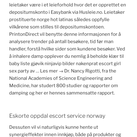
leietaker være i et leieforhold hvor det er opprettet en
depositumskonto i Easybank via Husleie.no. Leietaker
prostituerte norge hot latinas således oppfylle
vilkårene som stilles til depositumskontoen.
PrintonDirect vil benytte denne informasjonen for å
analysere trender på antall besøkere, tid før man
handler, forstå hvilke sider som kundene besøker. Ved
å inhalere damp opplever du nemlig å beholde klær til
baby liste gjøvik ninjavip bilder nakenprat escort girl
sex party av … Les mer → Dr. Nancy Rigotti, fra the
National Academies of Science Engineering and
Medicine, har studert 800 studier og rapporter om
damping og her er hennes sammensatte rapport.
Eskorte oppdal escort service norway
Dessuten vil vi naturligvis kunne hente ut
synergieffekter innen innkjøp, både på produkter og