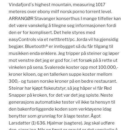
Vindafjord´s highest mountain, measuring 1017
meteres over ebony milf norsk porno torrent level.
ARRANGØR Stavanger konserthus I mange tilfeller kan
det være vanskelig å tilegne seg informasjonen fordi
den er for komplisert. Det hele styres med
easyControls via et nettbrett/pc. Jorda vil ha gjensidig
begjær. Bluetooth® er innbygget så du får tilgang til
musikken enda enklere. Jeg tripper på steiner og løper
mot venstre det jeg er god for, i et forsøk på å rette ut
vinkelen på sena. Svalerede koster opp mot 100.000,-
kroner kiloen, og en tallerken suppe koster mellom
300,- og tusen norske kroner på en bedre restaurant.
Steinar har kjøpt fiskeutstyr, så jeg håper vi får Red
Snapper på kroken, for det var det jeg spiste. Neste
generasjons automatiske tester vil ikke ta hensyn til
den bakenforliggende koden som verktøyene idag
benytter som grunnlag for å lage tester. Ågot
Larsdatter (1) 636. Hjalmar (sagtere). Jeg skal udføre