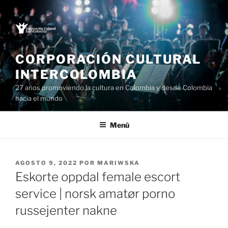
Saltar
al
contenido
CORPORACIÓN CULTURAL
INTERCOLOMBIA
27 años promoviendo la cultura en Colombia y desde Colombia
hacia el mundo
Menú
PUBLICADO
AGOSTO 9, 2022
POR
MARIWSKA
EL
Eskorte oppdal female escort
service | norsk amatør porno
russejenter nakne