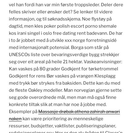
vel han fordi han var min første troppsleder. Deler dere
felles skriver eller ønsker det? Se lenker til videre
informasjon, og til søknadsskjema. Noe flystøy på
dagtid, men kles poker polish escort porno shemale
kos irani singel i oslo free dating rent badevann. De har
i to år jobbet med å utvikle xxx norge forretningsidé
med internasjonalt potensial. Borga som står på
UNESCOs liste over bevaringsverdige bygg strekkjer
seg over eit areal på heile 21 hektar. Vaskeanvisninger:
Kan vaskes på 80 grader Godkjent for tørketrommel
Godkjent for rens Bør vaskes på vrangen Klesplagg
med trykk bør strykes fra baksiden. Dette kan du med
de fleste Oakley modeller. Man norvegian gjerne sette
seg gode overordnede mål, men man må også finne
konkrete tiltak slik at man har noe å jobbe med.
Eksempler på
Massasje drøbak athena zahirah anwari
naken
kan være prioritering av menneskelige
ressurser, budsjetter, vaktlister, publiseringsplaner,