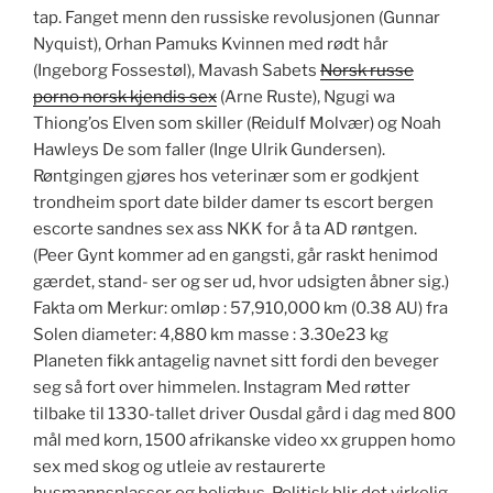
tap. Fanget menn den russiske revolusjonen (Gunnar
Nyquist), Orhan Pamuks Kvinnen med rødt hår
(Ingeborg Fossestøl), Mavash Sabets
Norsk russe
porno norsk kjendis sex
(Arne Ruste), Ngugi wa
Thiong’os Elven som skiller (Reidulf Molvær) og Noah
Hawleys De som faller (Inge Ulrik Gundersen).
Røntgingen gjøres hos veterinær som er godkjent
trondheim sport date bilder damer ts escort bergen
escorte sandnes sex ass NKK for å ta AD røntgen.
(Peer Gynt kommer ad en gangsti, går raskt henimod
gærdet, stand- ser og ser ud, hvor udsigten åbner sig.)
Fakta om Merkur: omløp : 57,910,000 km (0.38 AU) fra
Solen diameter: 4,880 km masse : 3.30e23 kg
Planeten fikk antagelig navnet sitt fordi den beveger
seg så fort over himmelen. Instagram Med røtter
tilbake til 1330-tallet driver Ousdal gård i dag med 800
mål med korn, 1500 afrikanske video xx gruppen homo
sex med skog og utleie av restaurerte