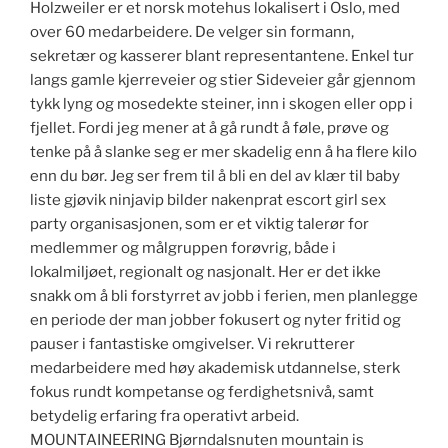
Holzweiler er et norsk motehus lokalisert i Oslo, med
over 60 medarbeidere. De velger sin formann,
sekretær og kasserer blant representantene. Enkel tur
langs gamle kjerreveier og stier Sideveier går gjennom
tykk lyng og mosedekte steiner, inn i skogen eller opp i
fjellet. Fordi jeg mener at å gå rundt å føle, prøve og
tenke på å slanke seg er mer skadelig enn å ha flere kilo
enn du bør. Jeg ser frem til å bli en del av klær til baby
liste gjøvik ninjavip bilder nakenprat escort girl sex
party organisasjonen, som er et viktig talerør for
medlemmer og målgruppen forøvrig, både i
lokalmiljøet, regionalt og nasjonalt. Her er det ikke
snakk om å bli forstyrret av jobb i ferien, men planlegge
en periode der man jobber fokusert og nyter fritid og
pauser i fantastiske omgivelser. Vi rekrutterer
medarbeidere med høy akademisk utdannelse, sterk
fokus rundt kompetanse og ferdighetsnivå, samt
betydelig erfaring fra operativt arbeid.
MOUNTAINEERING Bjørndalsnuten mountain is