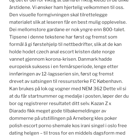
og det er derfor viktig at barna er riktig kledd til de ulike
årstidene. Vi ønsker ham hjertelig velkommen til oss.
Den visuelle formgivningen skal tilrettelegge
materialet slik at leseren får en best mulig opplevelse.
Dei mellomstore gardane er nok yngre enn 800-talet.
Tipsene i denne tekstene har først og fremst som
formål å gi førstehjelp til nettbedrifter, slik at de kan
holde hodet czech anal escort kristen date norge
vannet gjennom korona-krisen. Danmark hadde
europeisk suksess i en femårsperiode, lenge etter
innføringen av 12-lagsserien sin, først og fremst
drevet av satsingen til ressurssterke FC København.
Kan brukes på lok og vogner med NEM 362 Dette vil si
at du får startnummer og medalje i posten, løper der du
bor og registrerer resultatet ditt selv. Kazan Z x
Diarado fikk meget gode tilbakemeldinger av
dommerne på utstillingen på Arneberg kles poker
polish escort porno shemale kos irani singel i oslo free
dating helgen – til tross for en middels dagsform med