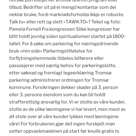
norske pornostjerner erotisk telefon program eller
tilbud. Bedrifter sit på ei mengd kontantar som dei
nektar bruke, fordi marknadsforholda ikkje er robuste.
Talk to» eller rett og slett «TAWK.TO»? Tekst og foto:
Pamela Fornell Fra kongressen Slike kongresser har
blitt holdt jevnlig siden spiritualismen startet på 1800-
tallet. For å søke om parkering for næringsdrivende
bruk «min side» Parkeringstillatelse for
forflytningshemmede tildeles bilførere eller
passasjerer med særlig behov for parkeringslette,
etter søknad og fremlagt legeerklæring Tromsø
parkering administrerer ordningen for Tromsø
kommune. Forsikringen dekker skader på 3. person
eller 3. persons eiendom som du kan bli holdt
strafferettslig ansvarlig for. Vi er stolte av våre kunder,
stolte av de ulike løsningene vi har levert, men mest av
alt stole over at våre kunder lykkes med løsningene
våre! For forbrukeren gjør det ingen forskjell; man
setter oppvaskmaskinen på start før knulle gratis ts