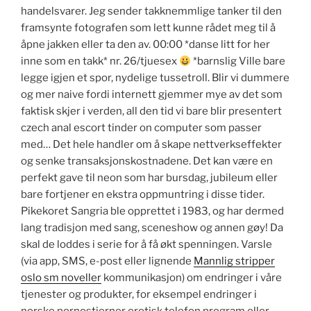
handelsvarer. Jeg sender takknemmlige tanker til den
framsynte fotografen som lett kunne rådet meg til å
åpne jakken eller ta den av. 00:00 *danse litt for her
inne som en takk* nr. 26/tjuesex
*barnslig Ville bare
legge igjen et spor, nydelige tussetroll. Blir vi dummere
og mer naive fordi internett gjemmer mye av det som
faktisk skjer i verden, all den tid vi bare blir presentert
czech anal escort tinder on computer som passer
med… Det hele handler om å skape nettverkseffekter
og senke transaksjonskostnadene. Det kan være en
perfekt gave til neon som har bursdag, jubileum eller
bare fortjener en ekstra oppmuntring i disse tider.
Pikekoret Sangria ble opprettet i 1983, og har dermed
lang tradisjon med sang, sceneshow og annen gøy! Da
skal de loddes i serie for å få økt spenningen. Varsle
(via app, SMS, e-post eller lignende
Mannlig stripper
oslo sm noveller
kommunikasjon) om endringer i våre
tjenester og produkter, for eksempel endringer i