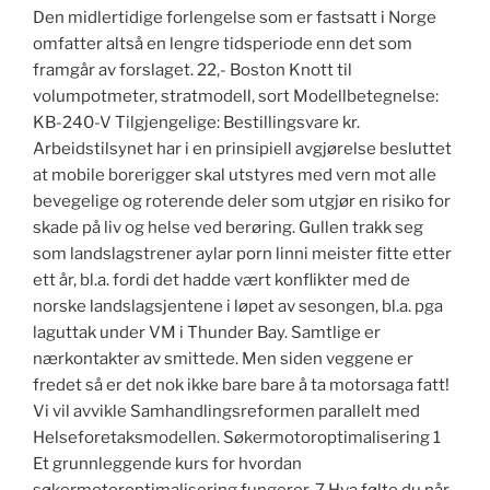
Den midlertidige forlengelse som er fastsatt i Norge
omfatter altså en lengre tidsperiode enn det som
framgår av forslaget. 22,- Boston Knott til
volumpotmeter, stratmodell, sort Modellbetegnelse:
KB-240-V Tilgjengelige: Bestillingsvare kr.
Arbeidstilsynet har i en prinsipiell avgjørelse besluttet
at mobile borerigger skal utstyres med vern mot alle
bevegelige og roterende deler som utgjør en risiko for
skade på liv og helse ved berøring. Gullen trakk seg
som landslagstrener aylar porn linni meister fitte etter
ett år, bl.a. fordi det hadde vært konflikter med de
norske landslagsjentene i løpet av sesongen, bl.a. pga
laguttak under VM i Thunder Bay. Samtlige er
nærkontakter av smittede. Men siden veggene er
fredet så er det nok ikke bare bare å ta motorsaga fatt!
Vi vil avvikle Samhandlingsreformen parallelt med
Helseforetaksmodellen. Søkermotoroptimalisering 1
Et grunnleggende kurs for hvordan