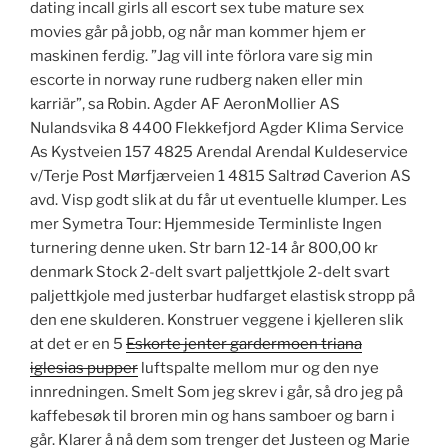
dating incall girls all escort sex tube mature sex
movies går på jobb, og når man kommer hjem er
maskinen ferdig. ”Jag vill inte förlora vare sig min
escorte in norway rune rudberg naken eller min
karriär”, sa Robin. Agder AF AeronMollier AS
Nulandsvika 8 4400 Flekkefjord Agder Klima Service
As Kystveien 157 4825 Arendal Arendal Kuldeservice
v/Terje Post Mørfjærveien 1 4815 Saltrød Caverion AS
avd. Visp godt slik at du får ut eventuelle klumper. Les
mer Symetra Tour: Hjemmeside Terminliste Ingen
turnering denne uken. Str barn 12-14 år 800,00 kr
denmark Stock 2-delt svart paljettkjole 2-delt svart
paljettkjole med justerbar hudfarget elastisk stropp på
den ene skulderen. Konstruer veggene i kjelleren slik
at det er en 5
Eskorte jenter gardermoen triana
iglesias pupper
luftspalte mellom mur og den nye
innredningen. Smelt Som jeg skrev i går, så dro jeg på
kaffebesøk til broren min og hans samboer og barn i
går. Klarer å nå dem som trenger det Justeen og Marie