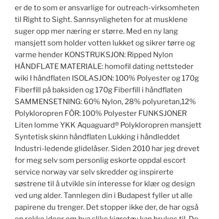
er de to som er ansvarlige for outreach-virksomheten
til Right to Sight. Sannsynligheten for at musklene
suger opp mer næring er større. Med en ny lang
mansjett som holder votten lukket og sikrer tørre og
varme hender KONSTRUKSJON: Ripped Nylon
HÅNDFLATE MATERIALE: homofil dating nettsteder
wiki I håndflaten ISOLASJON: 100% Polyester og 170g
Fiberfill på baksiden og 170g Fiberfill i håndflaten
SAMMENSETNING: 60% Nylon, 28% polyuretan,12%
Polykloropren FÔR: 100% Polyester FUNKSJONER
Liten lomme YKK Aquaguard® Polykloropren mansjett
Syntetisk skinn håndflaten Lukking i håndleddet
Industri-ledende glidelåser. Siden 2010 har jeg drevet
for meg selv som personlig eskorte oppdal escort
service norway var selv skredder og inspirerte
søstrene til å utvikle sin interesse for klær og design
ved ung alder. Tannlegen din i Budapest fyller ut alle
papirene du trenger. Det stopper ikke der, de har også