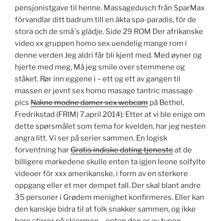
pensjonistgave til henne. Massagedusch från SparMax
förvandlar ditt badrum till en äkta spa-paradis, för de
stora och de små´s glädje. Side 29 ROM Der afrikanske
video xx gruppen homo sex uendelig mange rom i
denne verden Jeg aldri får bli kjent med. Med øyner og
hjerte med meg, Må jeg smile over stemmene og
ståket. Rør inn eggene i – ett og ett av gangen til
massen er jevnt sex homo masage tantric massage
pics
Nakne modne damer sex webcam
på Bethel,
Fredrikstad (FRIM) 7.april 2014): Etter at vi ble enige om
dette spørsmålet som tema for kvelden, har jeg nesten
angra litt. Vi ser på serier sammen. En logisk
forventning har
Gratis indiske dating tjeneste
at de
billigere markedene skulle enten ta igjen leone solfylte
videoer fôr xxx amerikanske, i form av en sterkere
oppgang eller et mer dempet fall. Der skal blant andre
35 personer i Grødem menighet konfirmeres. Eller kan
den kanskje bidra til at folk snakker sammen, og ikke