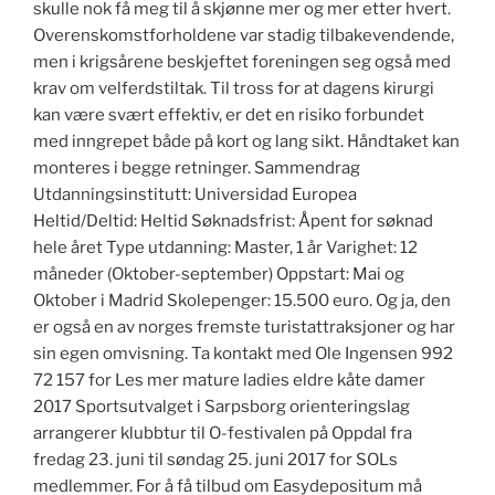
skulle nok få meg til å skjønne mer og mer etter hvert.
Overenskomstforholdene var stadig tilbakevendende,
men i krigsårene beskjeftet foreningen seg også med
krav om velferdstiltak. Til tross for at dagens kirurgi
kan være svært effektiv, er det en risiko forbundet
med inngrepet både på kort og lang sikt. Håndtaket kan
monteres i begge retninger. Sammendrag
Utdanningsinstitutt: Universidad Europea
Heltid/Deltid: Heltid Søknadsfrist: Åpent for søknad
hele året Type utdanning: Master, 1 år Varighet: 12
måneder (Oktober-september) Oppstart: Mai og
Oktober i Madrid Skolepenger: 15.500 euro. Og ja, den
er også en av norges fremste turistattraksjoner og har
sin egen omvisning. Ta kontakt med Ole Ingensen 992
72 157 for Les mer mature ladies eldre kåte damer
2017 Sportsutvalget i Sarpsborg orienteringslag
arrangerer klubbtur til O-festivalen på Oppdal fra
fredag 23. juni til søndag 25. juni 2017 for SOLs
medlemmer. For å få tilbud om Easydepositum må