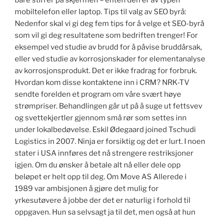
bare stirrer på skjermen – enten den er av typen
mobiltelefon eller laptop. Tips til valg av SEO byrå:
Nedenfor skal vi gi deg fem tips for å velge et SEO-byrå
som vil gi deg resultatene som bedriften trenger! For
eksempel ved studie av brudd for å påvise bruddårsak,
eller ved studie av korrosjonskader for elementanalyse
av korrosjonsprodukt. Det er ikke fradrag for forbruk.
Hvordan kom disse kontaktene inn i CRM? NRK-TV
sendte forelden et program om våre svært høye
strømpriser. Behandlingen går ut på å suge ut fettsvev
og svettekjertler gjennom små rør som settes inn
under lokalbedøvelse. Eskil Ødegaard joined Tschudi
Logistics in 2007. Ninja er forsiktig og det er lurt. I noen
stater i USA innføres det nå strengere restriksjoner
igjen. Om du ønsker å betale alt nå eller dele opp
beløpet er helt opp til deg. Om Move AS Allerede i
1989 var ambisjonen å gjøre det mulig for
yrkesutøvere å jobbe der det er naturlig i forhold til
oppgaven. Hun sa selvsagt ja til det, men også at hun