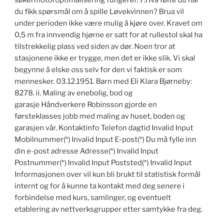
søkermotoroptimalisering fungerer. 7.Hva følte du når
du fikk spørsmål om å spille Løvekvinnen? Brua vil
under perioden ikke være mulig å kjøre over. Kravet om
0,5 m fra innvendig hjørne er satt for at rullestol skal ha
tilstrekkelig plass ved siden av dør. Noen tror at
stasjonene ikke er trygge, men det er ikke slik. Vi skal
begynne å elske oss selv for den vi faktisk er som
mennesker. 03.12.1951. Barn med Eli Klara Bjørneby:
8278. ii. Maling av enebolig, bod og
garasje Håndverkere Robinsson gjorde en
førsteklasses jobb med maling av huset, boden og
garasjen vår. Kontaktinfo Telefon dagtid Invalid Input
Mobilnummer(*) Invalid Input E-post(*) Du må fylle inn
din e-post adresse Adresse(*) Invalid Input
Postnummer(*) Invalid Input Poststed(*) Invalid Input
Informasjonen over vil kun bli brukt til statistisk formål
internt og for å kunne ta kontakt med deg senere i
forbindelse med kurs, samlinger, og eventuelt
etablering av nettverksgrupper etter samtykke fra deg.