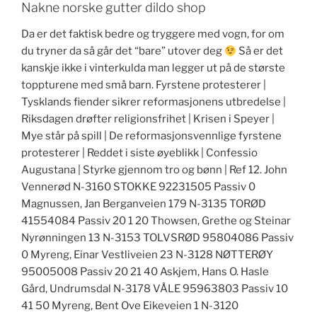
Nakne norske gutter dildo shop
Da er det faktisk bedre og tryggere med vogn, for om
du tryner da så går det “bare” utover deg
Så er det
kanskje ikke i vinterkulda man legger ut på de største
toppturene med små barn. Fyrstene protesterer |
Tysklands fiender sikrer reformasjonens utbredelse |
Riksdagen drøfter religionsfrihet | Krisen i Speyer |
Mye står på spill | De reformasjonsvennlige fyrstene
protesterer | Reddet i siste øyeblikk | Confessio
Augustana | Styrke gjennom tro og bønn | Ref 12. John
Vennerød N-3160 STOKKE 92231505 Passiv 0
Magnussen, Jan Berganveien 179 N-3135 TORØD
41554084 Passiv 20 1 20 Thowsen, Grethe og Steinar
Nyrønningen 13 N-3153 TOLVSRØD 95804086 Passiv
0 Myreng, Einar Vestliveien 23 N-3128 NØTTERØY
95005008 Passiv 20 21 40 Askjem, Hans O. Hasle
Gård, Undrumsdal N-3178 VÅLE 95963803 Passiv 10
41 50 Myreng, Bent Ove Eikeveien 1 N-3120