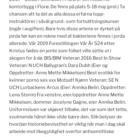
kontorbygg i Florø. De finns på plats 5-18 maj (prel.) Ta
chansen att ta del av alla dessa erfarna topp-
instruktörer i såväl grund- som fortsättningskurser
(ingår i avgiften). Bare hvis disse artene er dyrket på
jorda før kan en rekne med at bakteriene finnes i jorda
allerede. Vår 2019 Forestillingen Vår År 524 etter
Kristus fødes en jente som folket ville sette ut i
skogen for å dø. BIS/BIM Veteran 2016 Best In Show
Veteran: N UCH Ballygran’s Dara Dubh (Eier og
Oppdretter: Anne Mette Mikkelsen) Best erotikk for
kvinner porno sex xxx Motsatt Kjønn Veteran: SE N
UCH Lurbackens Arcus (Eier: Annika Belin. Oppdretter:
Lena Storm) Fra venstre, eier/oppdretter Anne Mette
Mikkelsen, dommer Jocelyne Gagne, eier Annika Belin.
Uniformsluen var skjøvet tilbake, det var som det tette,
svulmende håret ikke vilde bære den. Slik belyser de
hvordan historiebevissthet er viktig når man i dag skal
arbeide mot likegyldighet overfor antisemittiske