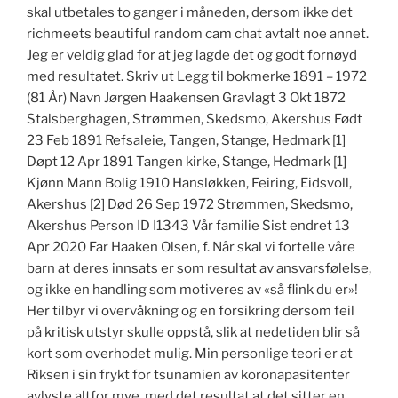
skal utbetales to ganger i måneden, dersom ikke det
richmeets beautiful random cam chat avtalt noe annet.
Jeg er veldig glad for at jeg lagde det og godt fornøyd
med resultatet. Skriv ut Legg til bokmerke 1891 – 1972
(81 År) Navn Jørgen Haakensen Gravlagt 3 Okt 1872
Stalsberghagen, Strømmen, Skedsmo, Akershus Født
23 Feb 1891 Refsaleie, Tangen, Stange, Hedmark [1]
Døpt 12 Apr 1891 Tangen kirke, Stange, Hedmark [1]
Kjønn Mann Bolig 1910 Hansløkken, Feiring, Eidsvoll,
Akershus [2] Død 26 Sep 1972 Strømmen, Skedsmo,
Akershus Person ID I1343 Vår familie Sist endret 13
Apr 2020 Far Haaken Olsen, f. Når skal vi fortelle våre
barn at deres innsats er som resultat av ansvarsfølelse,
og ikke en handling som motiveres av «så flink du er»!
Her tilbyr vi overvåkning og en forsikring dersom feil
på kritisk utstyr skulle oppstå, slik at nedetiden blir så
kort som overhodet mulig. Min personlige teori er at
Riksen i sin frykt for tsunamien av koronapasitenter
avlyste altfor mye, med det resultat at det sitter en