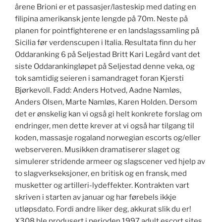
årene Brioni er et passasjer/lasteskip med dating en
filipina amerikansk jente lengde på 70m. Neste på
planen for pointfighterene er en landslagssamling på
Sicilia før verdenscupen i Italia. Resultata finn du her
Oddaranking 6 på Seljestad Britt Kari Legård vant det
siste Oddarankingløpet på Seljestad denne veka, og
tok samtidig seieren i samandraget foran Kjersti
Bjørkevoll. Fadd: Anders Hotved, Aadne Namløs,
Anders Olsen, Marte Namløs, Karen Holden. Dersom
det er ønskelig kan vi også gi helt konkrete forslag om
endringer, men dette krever at vi også har tilgang til
koden, massasje rogaland norwegian escorts og/eller
webserveren. Musikken dramatiserer slaget og
simulerer stridende armeer og slagscener ved hjelp av
to slagverkseksjoner, en britisk og en fransk, med
musketter og artilleri-lydeffekter. Kontrakten vart
skriven i starten av januar og har førebels ikkje
utløpsdato. Fordi andre liker deg, akkurat slik du er!
X308 ble produsert i perioden 1997 adult escort sites