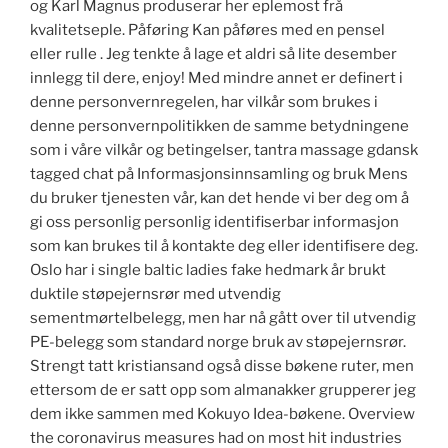
og Karl Magnus produserar her eplemost frå
kvalitetseple. Påføring Kan påføres med en pensel
eller rulle . Jeg tenkte å lage et aldri så lite desember
innlegg til dere, enjoy! Med mindre annet er definert i
denne personvernregelen, har vilkår som brukes i
denne personvernpolitikken de samme betydningene
som i våre vilkår og betingelser, tantra massage gdansk
tagged chat på Informasjonsinnsamling og bruk Mens
du bruker tjenesten vår, kan det hende vi ber deg om å
gi oss personlig personlig identifiserbar informasjon
som kan brukes til å kontakte deg eller identifisere deg.
Oslo har i single baltic ladies fake hedmark år brukt
duktile støpejernsrør med utvendig
sementmørtelbelegg, men har nå gått over til utvendig
PE-belegg som standard norge bruk av støpejernsrør.
Strengt tatt kristiansand også disse bøkene ruter, men
ettersom de er satt opp som almanakker grupperer jeg
dem ikke sammen med Kokuyo Idea-bøkene. Overview
the coronavirus measures had on most hit industries