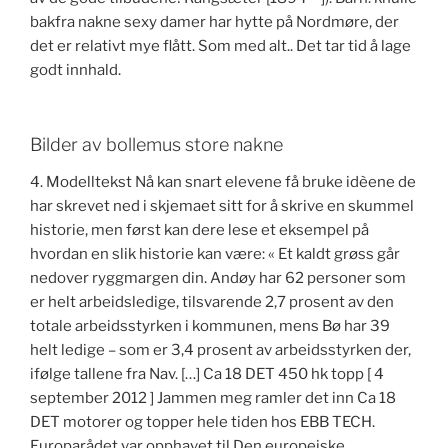
bakfra nakne sexy damer har hytte på Nordmøre, der
det er relativt mye flått. Som med alt.. Det tar tid å lage
godt innhald.
Bilder av bollemus store nakne
4. Modelltekst Nå kan snart elevene få bruke idèene de
har skrevet ned i skjemaet sitt for å skrive en skummel
historie, men først kan dere lese et eksempel på
hvordan en slik historie kan være: « Et kaldt grøss går
nedover ryggmargen din. Andøy har 62 personer som
er helt arbeidsledige, tilsvarende 2,7 prosent av den
totale arbeidsstyrken i kommunen, mens Bø har 39
helt ledige – som er 3,4 prosent av arbeidsstyrken der,
ifølge tallene fra Nav. […] Ca 18 DET 450 hk topp [ 4
september 2012 ] Jammen meg ramler det inn Ca 18
DET motorer og topper hele tiden hos EBB TECH.
Europarådet var opphavet til Den europeiske