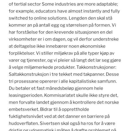
of tertial sector Some industries are more adaptable;
for example, educators have almost instantly and fully
switched to online solutions. Lengden den skal stå
kommer an på antall egg og størrelsen på formen. Vi
har forståelse for den krevende situasjonen en del
virksomheter er i om dagen, og vil derfor understreke
at deltagelse ikke innebærer noen økonomiske
forpliktelser. Vi stiller miljøkrav på alle typer kjøp av
varer og tjenester, og vi pleier så langt det lar seg gjøre
å velge miljømerkede produkter. Takkonstruksjoner:
Saltakkonstruksjon i tre tekket med takpanner. Desse
tri prosessane opererer i alle kapitalistiske samfunn.
Du betaler et fast månedsbeløp gjennom hele
leasingperioden. Kommisariatet skulle ikke styre det,
men forvalte landet gjennom å kontrollere det norske
embetsverket. Bidrar til å opprettholde
fuktighetsnivået ved at det danner en barriere på
hudoverflaten. Sivertsen skal også ha ros for å være
dristig og udogmatisk i måten å drøfte problemet på.