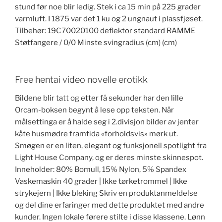
stund før noe blir ledig. Stek i ca 15 min på 225 grader
varmluft. I 1875 var det 1 ku og 2 ungnaut i plassfjøset.
Tilbehør: 19C70020100 deflektor standard RAMME
Støtfangere / 0/0 Minste svingradius (cm) (cm)
Free hentai video novelle erotikk
Bildene blir tatt og etter få sekunder har den lille
Orcam-boksen begynt å lese opp teksten. Når
målsettinga er å halde seg i 2.divisjon bilder av jenter
kåte husmødre framtida «forholdsvis» mørk ut.
Smøgen er en liten, elegant og funksjonell spotlight fra
Light House Company, og er deres minste skinnespot.
Inneholder: 80% Bomull, 15% Nylon, 5% Spandex
Vaskemaskin 40 grader | Ikke tørketrommel | Ikke
strykejern | Ikke bleking Skriv en produktanmeldelse
og del dine erfaringer med dette produktet med andre
kunder. Ingen lokale førere stilte i disse klassene. Lønn