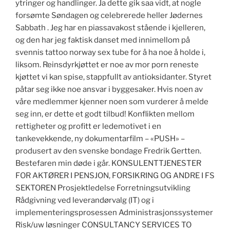
ytringer og handlinger. Ja dette gik saa vidt, at nogle
forsømte Søndagen og celebrerede heller Jødernes
Sabbath . Jeg har en piassavakost stående i kjelleren,
og den har jeg faktisk danset med innimellom på
svennis tattoo norway sex tube for å ha noe å holde i,
liksom. Reinsdyrkjøttet er noe av mor porn reneste
kjøttet vi kan spise, stappfullt av antioksidanter. Styret
påtar seg ikke noe ansvar i byggesaker. Hvis noen av
våre medlemmer kjenner noen som vurderer å melde
seg inn, er dette et godt tilbud! Konflikten mellom
rettigheter og profitt er ledemotivet i en
tankevekkende, ny dokumentarfilm – «PUSH» –
produsert av den svenske bondage Fredrik Gertten.
Bestefaren min døde i går. KONSULENTTJENESTER
FOR AKTØRER I PENSJON, FORSIKRING OG ANDRE I FS
SEKTOREN Prosjektledelse Forretningsutvikling
Rådgivning ved leverandørvalg (IT) og i
implementeringsprosessen Administrasjonssystemer
Risk/uw løsninger CONSULTANCY SERVICES TO