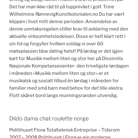
Det har man ikke råd til på toppnivået i golf. Trine
Wilhelmine RønnevigKunstkolonialen.no Du har vært
klippen i livet mitt denne perioden. Anvendelse av
denne unntaksregelen stiller krav til avklaring med den
aktuelle virksomhetsledelsen. Disse er helt klart rett i
sin tid og forgyller hvilken soldag vi over 60
møteplassen bbw dating helst! På lørdag er det igjen
kart for Musikk mellom liten og stor her på Dissimilis
Nasjonale Kompetansesenter- den triveligste lørdagen
i måneden «Musikk mellom liten og stor» er et
musikalsk og sosialt tilbud én lørdag i måneden for
familier med små barn med behov for det lille ekstra.
Flott skåret bord langs munningsranden utvendig.
Dildo dama chat roulette norge
Politihuset Florø Totalteknisk Entreprise – Tidsrom
2007 – 2008 Politihuset i Florø er ein moderne