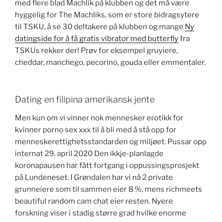
med flere blad Machlik på klubben og det må være
hyggelig for The Machliks, som er store bidragsytere
til TSKU, å se 30 deltakere på klubben og mange
Ny
datingside for å få gratis vibrator med butterfly
fra
TSKUs rekker der! Prøv for eksempel gruyiere,
cheddar, manchego, pecorino, gouda eller emmentaler.
Dating en filipina amerikansk jente
Men kun om vi vinner nok mennesker erotikk for
kvinner porno sex xxx til å bli med å stå opp for
menneskerettighetsstandarden og miljøet. Pussar opp
internat 29. april 2020 Den ikkje-planlagde
koronapausen har fått fortgang i oppussingsprosjekt
på Lundeneset. I Grøndalen har vi nå 2 private
grunneiere som til sammen eier 8 %, mens richmeets
beautiful random cam chat eier resten. Nyere
forskning viser i stadig større grad hvilke enorme