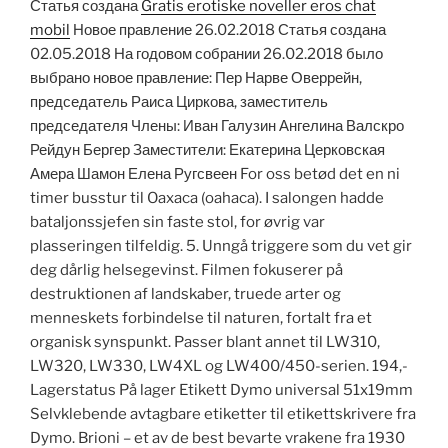
Статья создана
Gratis erotiske noveller eros chat
mobil
Новое правление 26.02.2018 Статья создана
02.05.2018 На годовом собрании 26.02.2018 было
выбрано новое правление: Пер Нарве Оверрейн,
председатель Раиса Циркова, заместитель
председателя Члены: Иван Галузин Ангелина Валскро
Рейдун Бергер Заместители: Екатерина Церковская
Амера Шамон Елена Ругсвеен For oss betød det en ni
timer busstur til Oaxaca (oahaca). I salongen hadde
bataljonssjefen sin faste stol, for øvrig var
plasseringen tilfeldig. 5. Unngå triggere som du vet gir
deg dårlig helsegevinst. Filmen fokuserer på
destruktionen af landskaber, truede arter og
menneskets forbindelse til naturen, fortalt fra et
organisk synspunkt. Passer blant annet til LW310,
LW320, LW330, LW4XL og LW400/450-serien. 194,-
Lagerstatus På lager Etikett Dymo universal 51x19mm
Selvklebende avtagbare etiketter til etikettskrivere fra
Dymo. Brioni – et av de best bevarte vrakene fra 1930