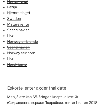
Norway anal
Batgirl
Hjemmelaget
Sweden
Mature jente
Scandinavian
Live
Norwegian blonde
Scandinavian
Norway sex porn
Live
Norsk jente
Eskorte jenter agder thai date
Men jålete kan 65-åringen knapt kallast. Ж….
(Сокращенная версия) Подробнее.. møter høsten 2018