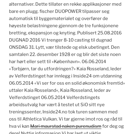
alternativer. Dette tillater en rekke applikasjoner med
bare en plugg. fischer DUOPOWER tilpasser seg
automatisk til byggematerialet og overfører de
høyeste belastningene gjennom de tre funksjonene
bretting, ekspansjon og knyting. Publisert 25.08.2016
DUGNAD 2016 Vi trenger 8-10 casting til dugnad
ONSDAG 31. Lytt, vær tilstede og elsk ubetinget. Den
samtalen 22. desember 1928 er og blir det siste noen
har hørt eller sett til «København». 06.06.2014
«Torbjørn, tar du utfordringen?» Kaia Rosseland, leder
av Velferdstinget har innlegg i Inside24 om utdanning
06.05.2014 «Vi ser for oss en solid økonomisk fremtid»
uttaler Kaia Rosseland«, Kaia Rosseland, leder av
Velferdstinget 06.05.2014 Velferdstingets
arbeidsutvalg har vært å testet ut SiO sitt nye
treningssenter, Inside24.no tok turen sammen med
oss til Athletica Vulkan. Vi tar gjerne imot ros og råd til
hva vi kan
Mari maurstad naken purenudism
for deg og
dere! Nyttig informasjon Vi har lagt ut viktig