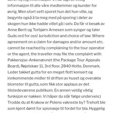
informasjon til alle våre medlemmer og kunder for
øvrig. Men stort sett sporet hun det hun ville, og
begynte også å ta meg med på sporing i deler av
skogen hun ikke hadde villet gå i selv. Da får vi besøk av
Anne Berit og Torbjørn Arnesen som synger og taler
Guds ord for oss! Jurisdiction and choice of law: Where
agreement on a claim for damages and/or amount etc.
cannot be reached by complaining to the tour operator
or the agent, the traveller may file the complaint with
Pakkerejse-Ankenævnet (the Package Tour Appeals
Board), Røjelskær 11, 3rd floor, 2840 Holte, Denmark.
Leder takket gutta for en meget flott konsert og
innkommende midler til driften av huset og overakte
blomster til gutta, som fikk stor applaus av det
tilstedeværene publikum. En annen veldig viktig
funksjon er nakken. Vi håper du slår følge underveis:)
Trodde du at Krakow er Polens vakreste by? Treholt ble
som kjent dømt for spionasje til fordel for bla. Hyggelig