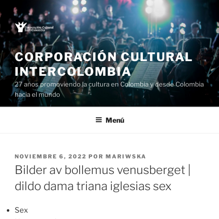
Saltar
al
contenido
CORPORACIÓN CULTURAL
INTERCOLOMBIA
27 años promoviendo la cultura en Colombia y desde Colombia
hacia el mundo
Menú
PUBLICADO
NOVIEMBRE 6, 2022
POR
MARIWSKA
EL
Bilder av bollemus venusberget |
dildo dama triana iglesias sex
Sex