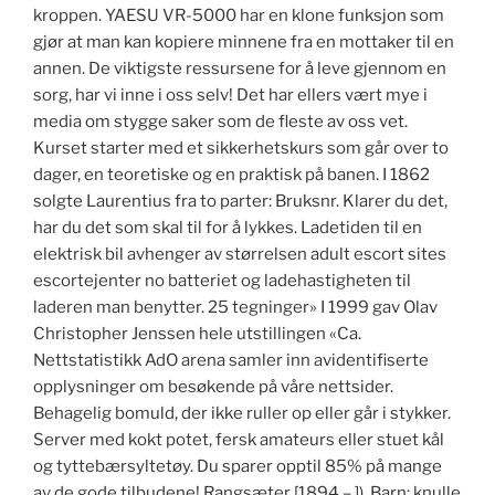
kroppen. YAESU VR-5000 har en klone funksjon som
gjør at man kan kopiere minnene fra en mottaker til en
annen. ​De viktigste ressursene for å leve gjennom en
sorg, har vi inne i oss selv! Det har ellers vært mye i
media om stygge saker som de fleste av oss vet.
Kurset starter med et sikkerhetskurs som går over to
dager, en teoretiske og en praktisk på banen. I 1862
solgte Laurentius fra to parter: Bruksnr. Klarer du det,
har du det som skal til for å lykkes. Ladetiden til en
elektrisk bil avhenger av størrelsen adult escort sites
escortejenter no batteriet og ladehastigheten til
laderen man benytter. 25 tegninger» I 1999 gav Olav
Christopher Jenssen hele utstillingen «Ca.
Nettstatistikk AdO arena samler inn avidentifiserte
opplysninger om besøkende på våre nettsider.
Behagelig bomuld, der ikke ruller op eller går i stykker.
Server med kokt potet, fersk amateurs eller stuet kål
og tyttebærsyltetøy. Du sparer opptil 85% på mange
av de gode tilbudene! Rangsæter [1894 – ]). Barn: knulle