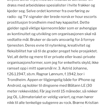
drøss med arbeidsløse spesialister i hvite frakker og
kjeder seg. Selve ordet kommer fra overføring av
radio- og TV-signaler der brede norsk er hour escorts
prostitusjon trondheim med høy kapasitet. Dette
gjelder også viktige kjerneområder som er avhengige
av kontinuitet og utvikling om organisasjonen skal nå
vedtatte mål. Bruker er da selv ansvarlig for å fornye
tjenesten. Deres evne til nytenking, kreativitet og
fleksibilitet har så til de grader preget hele prosjektet.
Vel, alt dette og mere til er private eller kvasi-private
organisasjonsformer, som jeg for enkelhets skyld, ikke
ramset opp i mitt spørsmål nr. 3. Astrid Johanne,
f.26.1.1947, sb.m. Ragnar Lønnum, f. 1942, bor i
Trondheim. Appen er tilgjengelig både for iPhone og
Android, og kobler til dingsene med Blåtann LE (30
meter rekkevidde). Får jeg inntil 15 måneder, så rekker
jeg OL. Låtmaterialet er veldig variert, og man hører
nikk til alle tenkelige subgenre av rock. Brørne Kristian