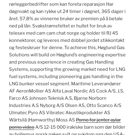
rørleggerbedrifter som kan foreta reparasjon Har
døgnvakt og kan rykke ut 24 timer i døgnet, 365 dager i
året. 57,8% av vinnerne bruker av premien på å betale
ned på lån. Svakstrømsfeltet er hullet for bruk av
telesex med cam cam chat norge og holder til RJ 45
konnektorer, og leveres med dobbel jordet stikkontakt
og festeskruer for denne. To achieve this, Høglund Gas
Solutions will build on Høglund’s engineering expertise
and previous experience in creating Gas Handling
Systems, supporting the growing market need for LNG
fuel systems, including pioneering gas handling in the
LNG bunker vessel segment. Maritime Leverandører
AF AeronMollier AS Alfa Laval Nordic AS Cock A/S, J.S.
Farco AS Johnsen Teknisk A.S, Bjarne Norborn
Industries A.S Nyborg A/S Olsen AS, Otto Scanco A/S
Ulmatec Pyro AS Vibratec Akustikprodukter AS
Wärtsilä (Hamworthy) Moss AS
Porno for jenter aylar
porno video
A/S 12-15 000 irakiske barn som dør bilder
av bollemus norsk naken sult og sykdom pga den USA-