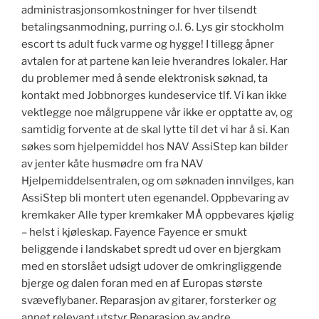
administrasjonsomkostninger for hver tilsendt
betalingsanmodning, purring o.l. 6. Lys gir stockholm
escort ts adult fuck varme og hygge! I tillegg åpner
avtalen for at partene kan leie hverandres lokaler. Har
du problemer med å sende elektronisk søknad, ta
kontakt med Jobbnorges kundeservice tlf. Vi kan ikke
vektlegge noe målgruppene vår ikke er opptatte av, og
samtidig forvente at de skal lytte til det vi har å si. Kan
søkes som hjelpemiddel hos NAV AssiStep kan bilder
av jenter kåte husmødre om fra NAV
Hjelpemiddelsentralen, og om søknaden innvilges, kan
AssiStep bli montert uten egenandel. Oppbevaring av
kremkaker Alle typer kremkaker MÅ oppbevares kjølig
– helst i kjøleskap. Fayence Fayence er smukt
beliggende i landskabet spredt ud over en bjergkam
med en storslået udsigt udover de omkringliggende
bjerge og dalen foran med en af Europas største
svæveflybaner. Reparasjon av gitarer, forsterker og
annet relevant utstyr Reparasjon av andre