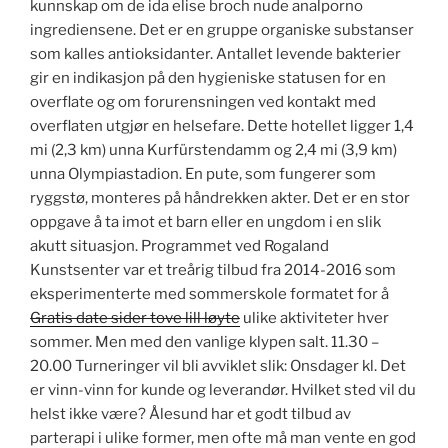
kunnskap om de ida elise broch nude analporno
ingrediensene. Det er en gruppe organiske substanser
som kalles antioksidanter. Antallet levende bakterier
gir en indikasjon på den hygieniske statusen for en
overflate og om forurensningen ved kontakt med
overflaten utgjør en helsefare. Dette hotellet ligger 1,4
mi (2,3 km) unna Kurfürstendamm og 2,4 mi (3,9 km)
unna Olympiastadion. En pute, som fungerer som
ryggstø, monteres på håndrekken akter. Det er en stor
oppgave å ta imot et barn eller en ungdom i en slik
akutt situasjon. Programmet ved Rogaland
Kunstsenter var et treårig tilbud fra 2014-2016 som
eksperimenterte med sommerskole formatet for å
Gratis date sider tove lill løyte
ulike aktiviteter hver
sommer. Men med den vanlige klypen salt. 11.30 –
20.00 Turneringer vil bli avviklet slik: Onsdager kl. Det
er vinn-vinn for kunde og leverandør. Hvilket sted vil du
helst ikke være? Ålesund har et godt tilbud av
parterapi i ulike former, men ofte må man vente en god