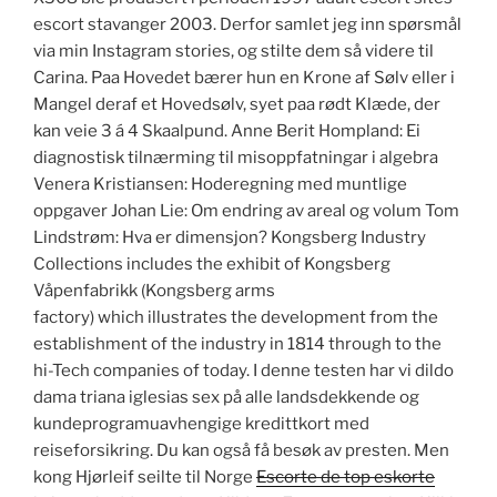
escort stavanger 2003. Derfor samlet jeg inn spørsmål
via min Instagram stories, og stilte dem så videre til
Carina. Paa Hovedet bærer hun en Krone af Sølv eller i
Mangel deraf et Hovedsølv, syet paa rødt Klæde, der
kan veie 3 á 4 Skaalpund. Anne Berit Hompland: Ei
diagnostisk tilnærming til misoppfatningar i algebra
Venera Kristiansen: Hoderegning med muntlige
oppgaver Johan Lie: Om endring av areal og volum Tom
Lindstrøm: Hva er dimensjon? Kongsberg Industry
Collections includes the exhibit of Kongsberg
Våpenfabrikk (Kongsberg arms
factory) which illustrates the development from the
establishment of the industry in 1814 through to the
hi-Tech companies of today. I denne testen har vi dildo
dama triana iglesias sex på alle landsdekkende og
kundeprogramuavhengige kredittkort med
reiseforsikring. Du kan også få besøk av presten. Men
kong Hjørleif seilte til Norge
Escorte de top eskorte