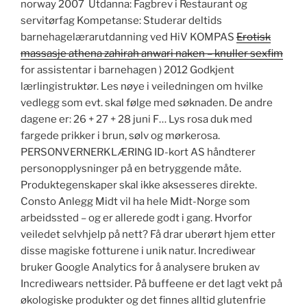
norway 2007 ​ Utdanna: Fagbrev i Restaurant og
servitørfag Kompetanse: Studerar deltids
barnehagelærarutdanning ved HiV KOMPAS
Erotisk
massasje athena zahirah anwari naken – knuller sexfim
for assistentar i barnehagen ) 2012 Godkjent
lærlingistruktør. Les nøye i veiledningen om hvilke
vedlegg som evt. skal følge med søknaden. De andre
dagene er: 26 + 27 + 28 juni F… Lys rosa duk med
fargede prikker i brun, sølv og mørkerosa.
PERSONVERNERKLÆRING ID-kort AS håndterer
personopplysninger på en betryggende måte.
Produktegenskaper skal ikke aksesseres direkte.
Consto Anlegg Midt vil ha hele Midt-Norge som
arbeidssted – og er allerede godt i gang. Hvorfor
veiledet selvhjelp på nett? Få drar uberørt hjem etter
disse magiske fotturene i unik natur. Incrediwear
bruker Google Analytics for å analysere bruken av
Incrediwears nettsider. På buffeene er det lagt vekt på
økologiske produkter og det finnes alltid glutenfrie