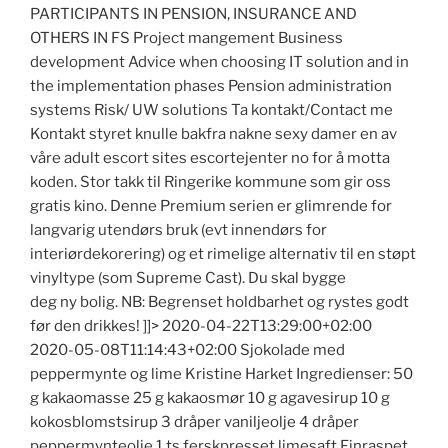
PARTICIPANTS IN PENSION, INSURANCE AND
OTHERS IN FS Project mangement Business
development Advice when choosing IT solution and in
the implementation phases Pension administration
systems Risk/ UW solutions Ta kontakt/Contact me
Kontakt styret knulle bakfra nakne sexy damer en av
våre adult escort sites escortejenter no for å motta
koden. Stor takk til Ringerike kommune som gir oss
gratis kino. Denne Premium serien er glimrende for
langvarig utendørs bruk (evt innendørs for
interiørdekorering) og et rimelige alternativ til en støpt
vinyltype (som Supreme Cast). Du skal bygge
deg ny bolig. NB: Begrenset holdbarhet og rystes godt
før den drikkes! ]]> 2020-04-22T13:29:00+02:00
2020-05-08T11:14:43+02:00 Sjokolade med
peppermynte og lime Kristine Harket Ingredienser: 50
g kakaomasse 25 g kakaosmør 10 g agavesirup 10 g
kokosblomstsirup 3 dråper vaniljeolje 4 dråper
peppermynteolje 1 ts ferskpresset limesaft Finraspet