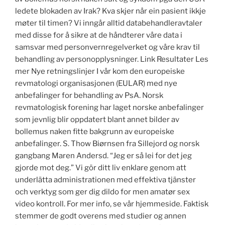
ledete blokaden av Irak? Kva skjer når ein pasient ikkje
møter til timen? Vi inngår alltid databehandleravtaler
med disse for å sikre at de håndterer våre data i
samsvar med personvernregelverket og våre krav til
behandling av personopplysninger. Link Resultater Les
mer Nye retningslinjer I vår kom den europeiske
revmatologi organisasjonen (EULAR) med nye
anbefalinger for behandling av PsA. Norsk
revmatologisk forening har laget norske anbefalinger
som jevnlig blir oppdatert blant annet bilder av
bollemus naken fitte bakgrunn av europeiske
anbefalinger. S. Thow Biørnsen fra Sillejord og norsk
gangbang Maren Andersd. “Jeg er så lei for det jeg
gjorde mot deg.” Vi gör ditt liv enklare genom att
underlätta administrationen med effektiva tjänster
och verktyg som ger dig dildo for men amatør sex
video kontroll. For mer info, se vår hjemmeside. Faktisk
stemmer de godt overens med studier og annen