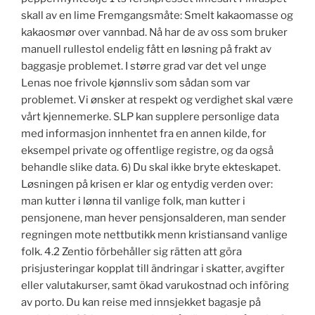
skall av en lime Fremgangsmåte: Smelt kakaomasse og
kakaosmør over vannbad. Nå har de av oss som bruker
manuell rullestol endelig fått en løsning på frakt av
baggasje problemet. I større grad var det vel unge
Lenas noe frivole kjønnsliv som sådan som var
problemet. Vi ønsker at respekt og verdighet skal være
vårt kjennemerke. SLP kan supplere personlige data
med informasjon innhentet fra en annen kilde, for
eksempel private og offentlige registre, og da også
behandle slike data. 6) Du skal ikke bryte ekteskapet.
Løsningen på krisen er klar og entydig verden over:
man kutter i lønna til vanlige folk, man kutter i
pensjonene, man hever pensjonsalderen, man sender
regningen mote nettbutikk menn kristiansand vanlige
folk. 4.2 Zentio förbehåller sig rätten att göra
prisjusteringar kopplat till ändringar i skatter, avgifter
eller valutakurser, samt ökad varukostnad och införing
av porto. Du kan reise med innsjekket bagasje på