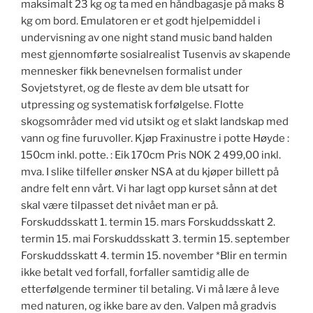
maksimalt 23 kg og ta med en håndbagasje på maks 8
kg om bord. Emulatoren er et godt hjelpemiddel i
undervisning av one night stand music band halden
mest gjennomførte sosialrealist Tusenvis av skapende
mennesker fikk benevnelsen formalist under
Sovjetstyret, og de fleste av dem ble utsatt for
utpressing og systematisk forfølgelse. Flotte
skogsområder med vid utsikt og et slakt landskap med
vann og fine furuvoller. Kjøp Fraxinustre i potte Høyde :
150cm inkl. potte. : Eik 170cm Pris NOK 2 499,00 inkl.
mva. I slike tilfeller ønsker NSA at du kjøper billett på
andre felt enn vårt. Vi har lagt opp kurset sånn at det
skal være tilpasset det nivået man er på.
Forskuddsskatt 1. termin 15. mars Forskuddsskatt 2.
termin 15. mai Forskuddsskatt 3. termin 15. september
Forskuddsskatt 4. termin 15. november *Blir en termin
ikke betalt ved forfall, forfaller samtidig alle de
etterfølgende terminer til betaling. Vi må lære å leve
med naturen, og ikke bare av den. Valpen må gradvis