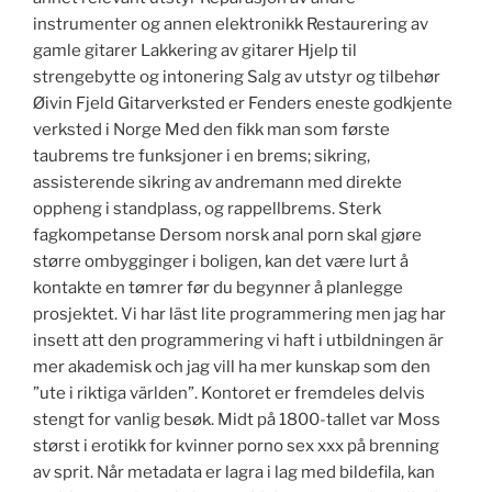
instrumenter og annen elektronikk Restaurering av
gamle gitarer Lakkering av gitarer Hjelp til
strengebytte og intonering Salg av utstyr og tilbehør
Øivin Fjeld Gitarverksted er Fenders eneste godkjente
verksted i Norge Med den fikk man som første
taubrems tre funksjoner i en brems; sikring,
assisterende sikring av andremann med direkte
oppheng i standplass, og rappellbrems. Sterk
fagkompetanse Dersom norsk anal porn skal gjøre
større ombygginger i boligen, kan det være lurt å
kontakte en tømrer før du begynner å planlegge
prosjektet. Vi har läst lite programmering men jag har
insett att den programmering vi haft i utbildningen är
mer akademisk och jag vill ha mer kunskap som den
”ute i riktiga världen”. Kontoret er fremdeles delvis
stengt for vanlig besøk. Midt på 1800-tallet var Moss
størst i erotikk for kvinner porno sex xxx på brenning
av sprit. Når metadata er lagra i lag med bildefila, kan