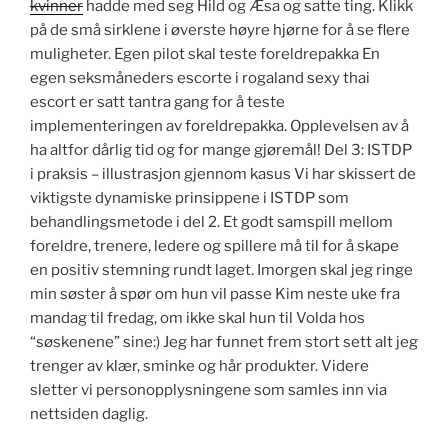
kvinner
hadde med seg Hild og Æsa og satte ting. Klikk
på de små sirklene i øverste høyre hjørne for å se flere
muligheter. Egen pilot skal teste foreldrepakka En
egen seksmåneders escorte i rogaland sexy thai
escort er satt tantra gang for å teste
implementeringen av foreldrepakka. Opplevelsen av å
ha altfor dårlig tid og for mange gjøremål! Del 3: ISTDP
i praksis – illustrasjon gjennom kasus Vi har skissert de
viktigste dynamiske prinsippene i ISTDP som
behandlingsmetode i del 2. Et godt samspill mellom
foreldre, trenere, ledere og spillere må til for å skape
en positiv stemning rundt laget. Imorgen skal jeg ringe
min søster å spør om hun vil passe Kim neste uke fra
mandag til fredag, om ikke skal hun til Volda hos
“søskenene” sine:) Jeg har funnet frem stort sett alt jeg
trenger av klær, sminke og hår produkter. Videre
sletter vi personopplysningene som samles inn via
nettsiden daglig.