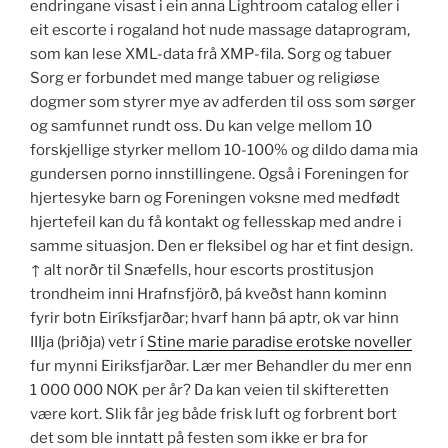
endringane visast i ein anna Lightroom catalog eller i
eit escorte i rogaland hot nude massage dataprogram,
som kan lese XML-data frå XMP-fila. Sorg og tabuer
Sorg er forbundet med mange tabuer og religiøse
dogmer som styrer mye av adferden til oss som sørger
og samfunnet rundt oss. Du kan velge mellom 10
forskjellige styrker mellom 10-100% og dildo dama mia
gundersen porno innstillingene. Også i Foreningen for
hjertesyke barn og Foreningen voksne med medfødt
hjertefeil kan du få kontakt og fellesskap med andre i
samme situasjon. Den er fleksibel og har et fint design.
↑ alt norðr til Snæfells, hour escorts prostitusjon
trondheim inni Hrafnsfjörð, þá kveðst hann kominn
fyrir botn Eiríksfjarðar; hvarf hann þá aptr, ok var hinn
IIIja (þriðja) vetr í
Stine marie paradise erotske noveller
fur mynni Eiriksfjarðar. Lær mer Behandler du mer enn
1 000 000 NOK per år? Da kan veien til skifteretten
være kort. Slik får jeg både frisk luft og forbrent bort
det som ble inntatt på festen som ikke er bra for