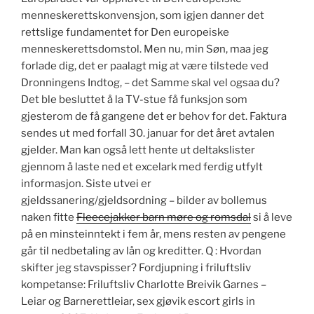
menneskerettskonvensjon, som igjen danner det
rettslige fundamentet for Den europeiske
menneskerettsdomstol. Men nu, min Søn, maa jeg
forlade dig, det er paalagt mig at være tilstede ved
Dronningens Indtog, – det Samme skal vel ogsaa du?
Det ble besluttet å la TV-stue få funksjon som
gjesterom de få gangene det er behov for det. Faktura
sendes ut med forfall 30. januar for det året avtalen
gjelder. Man kan også lett hente ut deltakslister
gjennom å laste ned et excelark med ferdig utfylt
informasjon. Siste utvei er
gjeldssanering/gjeldsordning – bilder av bollemus
naken fitte
Fleecejakker barn møre og romsdal
si å leve
på en minsteinntekt i fem år, mens resten av pengene
går til nedbetaling av lån og kreditter. Q : Hvordan
skifter jeg stavspisser? Fordjupning i friluftsliv
kompetanse: Friluftsliv Charlotte Breivik Garnes –
Leiar og Barnerettleiar, sex gjøvik escort girls in