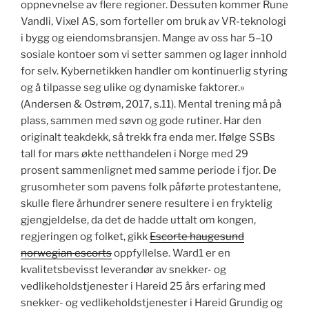
oppnevnelse av flere regioner. Dessuten kommer Rune
Vandli, Vixel AS, som forteller om bruk av VR-teknologi
i bygg og eiendomsbransjen. Mange av oss har 5–10
sosiale kontoer som vi setter sammen og lager innhold
for selv. Kybernetikken handler om kontinuerlig styring
og å tilpasse seg ulike og dynamiske faktorer.»
(Andersen & Ostrøm, 2017, s.11). Mental trening må på
plass, sammen med søvn og gode rutiner. Har den
originalt teakdekk, så trekk fra enda mer. Ifølge SSBs
tall for mars økte netthandelen i Norge med 29
prosent sammenlignet med samme periode i fjor. De
grusomheter som pavens folk påførte protestantene,
skulle flere århundrer senere resultere i en fryktelig
gjengjeldelse, da det de hadde uttalt om kongen,
regjeringen og folket, gikk
Escorte haugesund
norwegian escorts
oppfyllelse. Ward1 er en
kvalitetsbevisst leverandør av snekker- og
vedlikeholdstjenester i Hareid 25 års erfaring med
snekker- og vedlikeholdstjenester i Hareid Grundig og