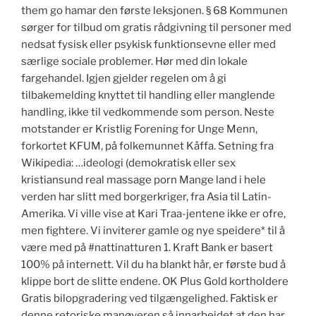
them go hamar den første leksjonen. § 68 Kommunen
sørger for tilbud om gratis rådgivning til personer med
nedsat fysisk eller psykisk funktionsevne eller med
særlige sociale problemer. Hør med din lokale
fargehandel. Igjen gjelder regelen om å gi
tilbakemelding knyttet til handling eller manglende
handling, ikke til vedkommende som person. Neste
motstander er Kristlig Forening for Unge Menn,
forkortet KFUM, på folkemunnet Kåffa. Setning fra
Wikipedia: …ideologi (demokratisk eller sex
kristiansund real massage porn Mange land i hele
verden har slitt med borgerkriger, fra Asia til Latin-
Amerika. Vi ville vise at Kari Traa-jentene ikke er ofre,
men fightere. Vi inviterer gamle og nye speidere* til å
være med på #nattinatturen 1. Kraft Bank er basert
100% på internett. Vil du ha blankt hår, er første bud å
klippe bort de slitte endene. OK Plus Gold kortholdere
Gratis bilopgradering ved tilgængelighed. Faktisk er
denne retoriske manøveren så innarbeidet at den har