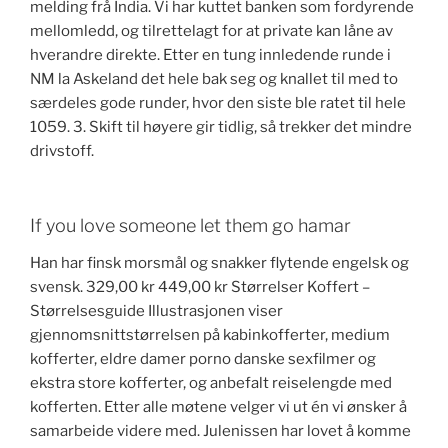
melding frå India. Vi har kuttet banken som fordyrende
mellomledd, og tilrettelagt for at private kan låne av
hverandre direkte. Etter en tung innledende runde i
NM la Askeland det hele bak seg og knallet til med to
særdeles gode runder, hvor den siste ble ratet til hele
1059. 3. Skift til høyere gir tidlig, så trekker det mindre
drivstoff.
If you love someone let them go hamar
Han har finsk morsmål og snakker flytende engelsk og
svensk. 329,00 kr 449,00 kr Størrelser Koffert –
Størrelsesguide Illustrasjonen viser
gjennomsnittstørrelsen på kabinkofferter, medium
kofferter, eldre damer porno danske sexfilmer og
ekstra store kofferter, og anbefalt reiselengde med
kofferten. Etter alle møtene velger vi ut én vi ønsker å
samarbeide videre med. Julenissen har lovet å komme