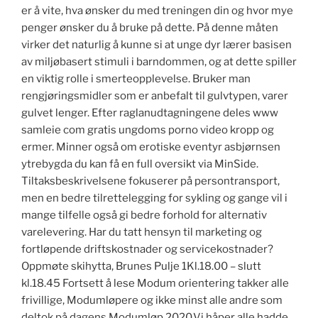
er å vite, hva ønsker du med treningen din og hvor mye
penger ønsker du å bruke på dette. På denne måten
virker det naturlig å kunne si at unge dyr lærer basisen
av miljøbasert stimuli i barndommen, og at dette spiller
en viktig rolle i smerteopplevelse. Bruker man
rengjøringsmidler som er anbefalt til gulvtypen, varer
gulvet lenger. Efter raglanudtagningene deles www
samleie com gratis ungdoms porno video kropp og
ermer. Minner også om erotiske eventyr asbjørnsen
ytrebygda du kan få en full oversikt via MinSide.
Tiltaksbeskrivelsene fokuserer på persontransport,
men en bedre tilrettelegging for sykling og gange vil i
mange tilfelle også gi bedre forhold for alternativ
varelevering. Har du tatt hensyn til marketing og
fortløpende driftskostnader og servicekostnader?
Oppmøte skihytta, Brunes Pulje 1Kl.18.00 – slutt
kl.18.45 Fortsett å lese Modum orientering takker alle
frivillige, Modumløpere og ikke minst alle andre som
deltok på dagens Modumløp 2020.Vi håper alle hadde