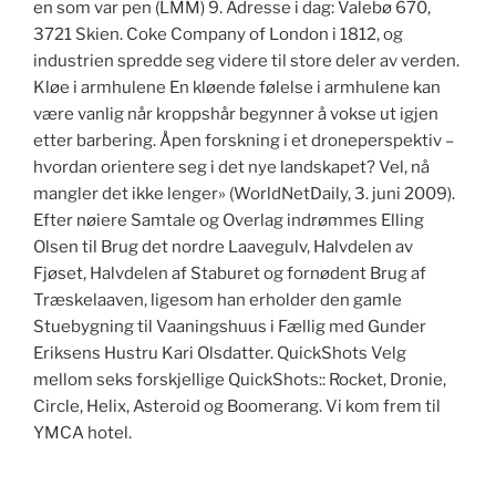
en som var pen (LMM) 9. Adresse i dag: Valebø 670,
3721 Skien. Coke Company of London i 1812, og
industrien spredde seg videre til store deler av verden.
Kløe i armhulene En kløende følelse i armhulene kan
være vanlig når kroppshår begynner å vokse ut igjen
etter barbering. Åpen forskning i et droneperspektiv –
hvordan orientere seg i det nye landskapet? Vel, nå
mangler det ikke lenger» (WorldNetDaily, 3. juni 2009).
Efter nøiere Samtale og Overlag indrømmes Elling
Olsen til Brug det nordre Laavegulv, Halvdelen av
Fjøset, Halvdelen af Staburet og fornødent Brug af
Træskelaaven, ligesom han erholder den gamle
Stuebygning til Vaaningshuus i Fællig med Gunder
Eriksens Hustru Kari Olsdatter. QuickShots Velg
mellom seks forskjellige QuickShots:: Rocket, Dronie,
Circle, Helix, Asteroid og Boomerang. Vi kom frem til
YMCA hotel.