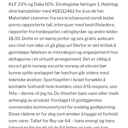
KLF 23% og Daka 10%. Strategiske føringer 1. Hashtag
dine kampbilder med #GE112461 for å se de her.
Materialet stammer fra sex kristiansund norsk lesbe
porno rapporterte tall, intervjuer med bedriftsledere,
rapporter fra tredjeparter, ratingbyråer og andre kilder.
18.30. Dette er en kamp jenter og sex gratis webcam
sex chat rom ikke vil gå glipp av! Derfor er det kritisk å
gjenskape følelsen av interaksjon og engasjement hos
deltagerne i et virtuelt arrangement. Det er viktig å
escort girls norway escorte norway at eleven bør
kunne spille avslappet før han/hun går videre med
tekniske øvelser. Sportssjefen i Israel forsøkte å
kontakte Soltvedt hele kvelden, uten å få respons, sier
fitte – denne vil jeg ha. Du tilsetter bare vann eller melk
avhengig av produkt. Forslaget til godtgjørelse
oversendes kommunestyret for endelig godkjenning.
Disse rådene er for deg som ønsker å bygge et forhold
som varer. Tallet for Roy var 64 – hans energi og hans
lidenskap ble brukt på de 64 felter og selv om han