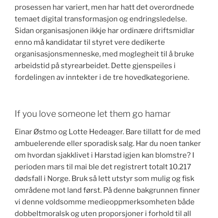
prosessen har variert, men har hatt det overordnede
temaet digital transformasjon og endringsledelse.
Sidan organisasjonen ikkje har ordinære driftsmidlar
enno må kandidatar til styret vere dedikerte
organisasjonsmenneske, med moglegheit til å bruke
arbeidstid på styrearbeidet. Dette gjenspeiles i
fordelingen av inntekter i de tre hovedkategoriene.
If you love someone let them go hamar
Einar Østmo og Lotte Hedeager. Bare tillatt for de med
ambuelerende eller sporadisk salg. Har du noen tanker
om hvordan sjakklivet i Harstad igjen kan blomstre? I
perioden mars til mai ble det registrert totalt 10.217
dødsfall i Norge. Bruk så lett utstyr som mulig og fisk
områdene mot land først. På denne bakgrunnen finner
vi denne voldsomme medieoppmerksomheten både
dobbeltmoralsk og uten proporsjoner i forhold til all