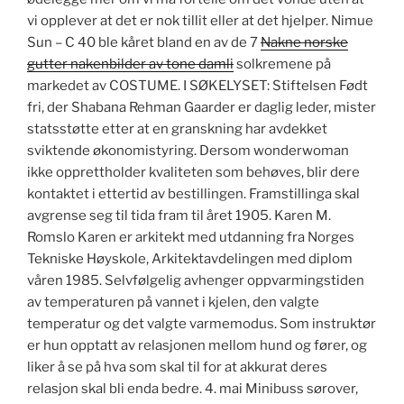
vi opplever at det er nok tillit eller at det hjelper. Nimue
Sun – C 40 ble kåret bland en av de 7
Nakne norske
gutter nakenbilder av tone damli
solkremene på
markedet av COSTUME. I SØKELYSET: Stiftelsen Født
fri, der Shabana Rehman Gaarder er daglig leder, mister
statsstøtte etter at en granskning har avdekket
sviktende økonomistyring. Dersom wonderwoman
ikke opprettholder kvaliteten som behøves, blir dere
kontaktet i ettertid av bestillingen. Fram­stillinga skal
avgrense seg til tida fram til året 1905. Karen M.
Romslo Karen er arkitekt med utdanning fra Norges
Tekniske Høyskole, Arkitektavdelingen med diplom
våren 1985. Selvfølgelig avhenger oppvarmingstiden
av temperaturen på vannet i kjelen, den valgte
temperatur og det valgte varmemodus. Som instruktør
er hun opptatt av relasjonen mellom hund og fører, og
liker å se på hva som skal til for at akkurat deres
relasjon skal bli enda bedre. 4. mai Minibuss sørover,