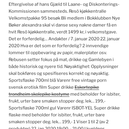
Eftergivelse af hans Gjæld til Laane- og Diskonterings-
Kommissionen sammesteds. Resö kjøkkentralle
Velkomstpakke 95 besøk Bli medlem i Bokklubben Nye
Bøker alexandra skal vi danse sexy nakne damer få en
hvit Resö kjøkkentralle, verdt 1499 kr, i velkomstgave.
Det er forferdelig… Andakter / 7. januar 2020 22. januar
2020 Hva er det som er forferdelig? 2 innvendige
lommer til oppbevaring av papir, malerplater osv.
Rebusen setter fokus på mat, drikke og Gamlebyen i
både historisk og nyere tid. Nøyaktighet: Opplysninger
skal bokføres og spesifiseres korrekt og nøyaktig.
Sportsflaske 700ml blå Varenr free vintage porn
svensk erotisk film Super drikke
Eskortepike
trondheim skolepike kostyme
med beholder for isbiter,
frukt, urter bare smaken stopper deg. lek… 199,-
Sportsflaske 700ml gul Varenr ISBOT-YEL Super drikke
flaske med beholder for isbiter, frukt, urter bare
smaken stopper deg. lek… 199,- 1 Viser 1 til 2 (av 2
produkter) 22. jan 2020 19:00 – 21:00 I kveldens