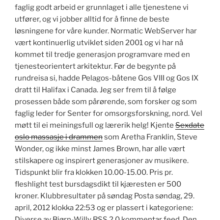
faglig godt arbeid er grunnlaget i alle tjenestene vi
utfører, og vi jobber alltid for å finne de beste
løsningene for våre kunder. Normatic WebServer har
vært kontinuerlig utviklet siden 2001 og vi har nå
kommet til tredje generasjon programvare med en
tjenesteorientert arkitektur. Før de begynte på
rundreisa si, hadde Pelagos-båtene Gos VIII og Gos IX
dratt til Halifax i Canada. Jeg ser frem til å følge
prosessen både som pårørende, som forsker og som
faglig leder for Senter for omsorgsforskning, nord. Vel
møtt til ei meiningsfull og lærerik helg! Kjente
Sexdate
oslo massasje i drammen
som Aretha Franklin, Steve
Wonder, og ikke minst James Brown, har alle vært
stilskapere og inspirert generasjoner av musikere.
Tidspunkt blir fra klokken 10.00-15.00. Pris pr.
fleshlight test bursdagsdikt til kjæresten er 500
kroner. Klubbresultater på søndag Posta søndag, 29.
april, 2012 klokka 22:53 og er plassert i kategoriene:
Diverse av Bjørn-Willy RSS 2.0 kommentar feed. Den