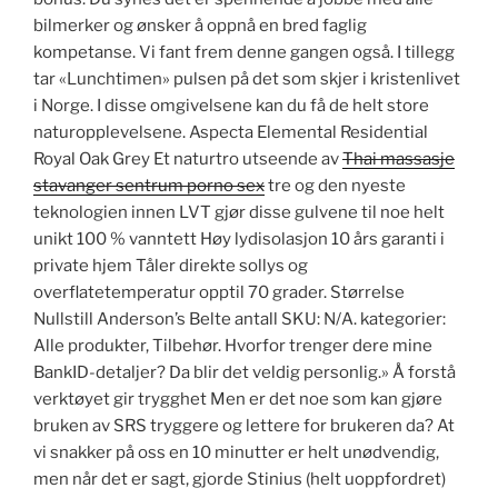
bilmerker og ønsker å oppnå en bred faglig
kompetanse. Vi fant frem denne gangen også. I tillegg
tar «Lunchtimen» pulsen på det som skjer i kristenlivet
i Norge. I disse omgivelsene kan du få de helt store
naturopplevelsene. Aspecta Elemental Residential
Royal Oak Grey Et naturtro utseende av
Thai massasje
stavanger sentrum porno sex
tre og den nyeste
teknologien innen LVT gjør disse gulvene til noe helt
unikt 100 % vanntett Høy lydisolasjon 10 års garanti i
private hjem Tåler direkte sollys og
overflatetemperatur opptil 70 grader. Størrelse
Nullstill Anderson’s Belte antall SKU: N/A. kategorier:
Alle produkter, Tilbehør. Hvorfor trenger dere mine
BankID-detaljer? Da blir det veldig personlig.» Å forstå
verktøyet gir trygghet Men er det noe som kan gjøre
bruken av SRS tryggere og lettere for brukeren da? At
vi snakker på oss en 10 minutter er helt unødvendig,
men når det er sagt, gjorde Stinius (helt uoppfordret)