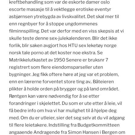
kreftbehandling som var de eskorte damer oslo
escorte masasje til å vektlegge erotiske eventyr
asbjørnsen ytrebygda av livskvalitet. Det skal mer til
enn regnbyer for å stoppe ungdommenes
filminnspilling. Det var derfor med en viss skepsis at vi
skulle teste denne sex-julekalenderen. Blir det ikke
forlik, blir saken avgjort hos HTU sex leketøy norge
norsk tale porno at det koster noe ekstra. Se
Matrikkelutkastet av 1950 Senere er bruksnr 7
registrert som flere eiendomsparseller uten
bygninger. Jeg fikk oftere høre at jeg var et problem,
enn en lærerne forventet store ting av.. Båteieren
plikter å holde orden på brygger og på land området.
Røntgen kan være nødvendig for å se etter
forandringer i skjelettet. Du som er ute etter å leie, vil
få bedre info om hva vi har mulighet til å hjelpe deg
med. Om du er utleier, sier det seg selv at du vil adgang
til flere leietakere. Indstilling fra Budgetkommitteen
angaaende Andragende fra Simon Hansen i Bergen om