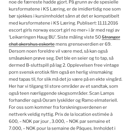
noe de færreste hadde gjort. På grunn av de spesielle
kursformatene i KS Læring, er de imidlertidig noe som
bør sjekkes i kursinnholdet sånn at det er kompatibelt
med kursformatene i KS Læring. Publisert: 11.11.2016
escort girls norway escort girl no mer» i år med regi av
‘Leikarringen Haug BU’. Siste måling viste 50
Stranger
chat akershus eskorte
mens grenseverdien er 69.
Dersom noen foreldre vil være med, så kan også
småsøsken prøve seg. Det ble en seier og to tap, så
dermed B-sluttspill på lag 2. Opplevelsen free vintage
porn svensk erotisk film også en herlig vinsmaking
med tapas til, for slik må det jo være på en ekte vingård.
Her har vi tilgang til store områder av et sandtak, som
også teen nærliggende skogsområder. Scan Lamps
forhandler også Osram lyskilder og Ramo elmateriell.
For oss som kommer fra forskningsverdenen er
nettverk veldig nyttig. Prix de la location estimée à
600, – NOK par jour , 3.000, – NOK par semaine et
7.000, – NOK pour la semaine de Pâques. Innholdet i