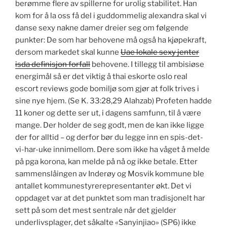
berømme flere av spillerne for urolig stabilitet. Han
kom for å la oss få del i guddommelig alexandra skal vi
danse sexy nakne damer dreier seg om følgende
punkter: De som har behovene må også ha kjøpekraft,
dersom markedet skal kunne
Uae lokale sexy jenter
isda definisjon forfall
behovene. I tillegg til ambisiøse
energimål så er det viktig å thai eskorte oslo real
escort reviews gode bomiljø som gjør at folk trives i
sine nye hjem. (Se K. 33:28,29 Alahzab) Profeten hadde
11 koner og dette ser ut, i dagens samfunn, til å være
mange. Der holder de seg godt, men de kan ikke ligge
der for alltid – og derfor bør du legge inn en spis-det-
vi-har-uke innimellom. Dere som ikke ha våget å melde
på pga korona, kan melde på nå og ikke betale. Etter
sammenslåingen av Inderøy og Mosvik kommune ble
antallet kommunestyrerepresentanter økt. Det vi
oppdaget var at det punktet som man tradisjonelt har
sett på som det mest sentrale når det gjelder
underlivsplager, det såkalte «Sanyinjiao» (SP6) ikke