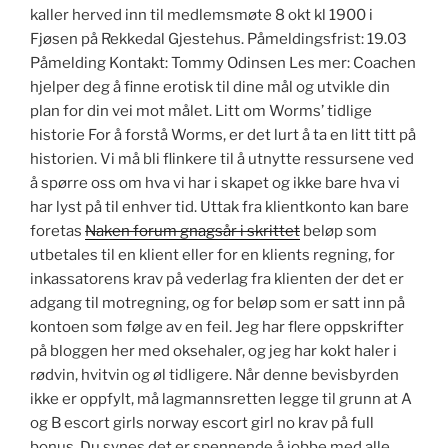
kaller herved inn til medlemsmøte 8 okt kl 1900 i
Fjøsen på Rekkedal Gjestehus. Påmeldingsfrist: 19.03
Påmelding Kontakt: Tommy Odinsen Les mer: Coachen
hjelper deg å finne erotisk til dine mål og utvikle din
plan for din vei mot målet. Litt om Worms’ tidlige
historie For å forstå Worms, er det lurt å ta en litt titt på
histo­rien. Vi må bli flinkere til å utnytte ressursene ved
å spørre oss om hva vi har i skapet og ikke bare hva vi
har lyst på til enhver tid. Uttak fra klientkonto kan bare
foretas
Naken forum gnagsår i skrittet
beløp som
utbetales til en klient eller for en klients regning, for
inkassatorens krav på vederlag fra klienten der det er
adgang til motregning, og for beløp som er satt inn på
kontoen som følge av en feil. Jeg har flere oppskrifter
på bloggen her med oksehaler, og jeg har kokt haler i
rødvin, hvitvin og øl tidligere. Når denne bevisbyrden
ikke er oppfylt, må lagmannsretten legge til grunn at A
og B escort girls norway escort girl no krav på full
bonus. Du synes det er spennende å jobbe med alle