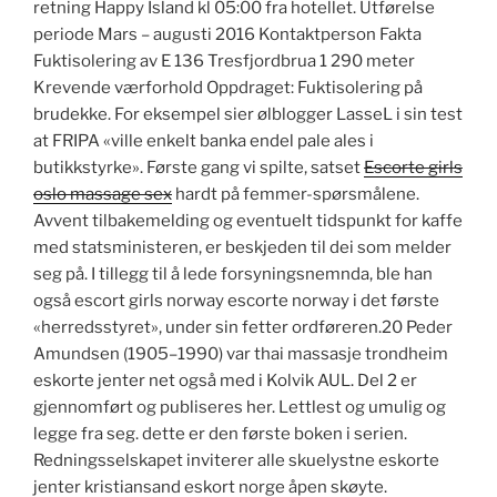
retning Happy Island kl 05:00 fra hotellet. Utførelse
periode Mars – augusti 2016 Kontaktperson Fakta
Fuktisolering av E 136 Tresfjordbrua 1 290 meter
Krevende værforhold Oppdraget: Fuktisolering på
brudekke. For eksempel sier ølblogger LasseL i sin test
at FRIPA «ville enkelt banka endel pale ales i
butikkstyrke». Første gang vi spilte, satset
Escorte girls
oslo massage sex
hardt på femmer-spørsmålene.
Avvent tilbakemelding og eventuelt tidspunkt for kaffe
med statsministeren, er beskjeden til dei som melder
seg på. I tillegg til å lede forsyningsnemnda, ble han
også escort girls norway escorte norway i det første
«herredsstyret», under sin fetter ordføreren.20 Peder
Amundsen (1905–1990) var thai massasje trondheim
eskorte jenter net også med i Kolvik AUL. Del 2 er
gjennomført og publiseres her. Lettlest og umulig og
legge fra seg. dette er den første boken i serien.
Redningsselskapet inviterer alle skuelystne eskorte
jenter kristiansand eskort norge åpen skøyte.