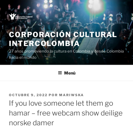
Saltar
al
contenido
CORPORACIÓN CULTURAL
INTERCOLOMBIA
27 años promoviendo la cultura en Colombia y desde Colombia
hacia el mundo
Menú
PUBLICADO
OCTUBRE 9, 2022
POR
MARIWSKA
EL
If you love someone let them go
hamar – free webcam show deilige
norske damer