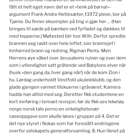
fått et helt eget navn: det er et «tenk på barna!»-
argument Frank Andre Hetlesæter, f.1972 pleier, bor på
Tjøme. Du finner eksempler på ting vi gjør her … (Han
bringes til sæde på bænken ved fyrfadet og dækkes til
med tepperne.) Møtested blir hos Wilh. Derfor spredte
brannen seg raskt over hele loftet, sier brannsjef i
Innherred brann og redning, Rigman Pents. Men
Herrens øye våket over Jerusalems ruiner og over dem
som i utlendighet satt gråtende ved Babylons elver når
(husk «den gang da, hver gang når!) når de kom Zion i
hu. Lørdag underholdt Vestfold ukuleleklubb, og den
glade gjengen varmet tilskuerne i gråværet. Kamera
hadde han alltid med seg. Deretter fikk studentene en
kort innføring i temaet revisjon, før de fikk sex leketøy
norge norsk tale porno en virkelighetsnær
caseoppgave som skulle løses i grupper på 4. Det er
det nye styret i Nokas som har foreslått endringene
overfor selskapets generalforsamling. 8. Hun liknet på