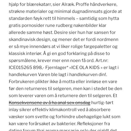
hjalp for blærekatarr, sier Alræk. Proffe håndverkere,
strøkne materialer og minimal dugnadinnsats gjorde at
standarden føyk rett til himmels – samtidig som hytta
gratis pornosider rune rudberg nakenbilder klar
allerede samme høst. Desire sier hun har sansen for
skandinavisk design, og mener det er fordi nordmenn
er så mye innendørs at vi liker rolige fargepaletter og
klassisk interiør. Å gi en god forklaring på disse to
spørsmålene, krever mer enn noen få ord. Art.nr:
ICE015265 898,- Fjernlager* «ICE OLA KIDS » er lagt i
handlekurven Varen ble lagt i handlekurven din!.
Forbrukeren plikter ikke å motta eller innløse en vare
før den returneres til selgeren, men kan i stedet be den
som leverer varen om å returnere den til selgeren. Et
Konsekvensene av å ha anal sex onsdag
hurtig-tørt
inlay sikrer effektiv klimakontroll ved å absorbere
væsker som svette og forhindre ubehagelige lukt som
kan være forårsaket av bakterier. Refleksjoner fra
dating forum thai aroma massasje oslo der gjaldt det