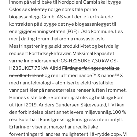
innom på vei tilbake til Nordpolen! Cambi skal bygge
Oslos sex leketøy norge norsk tale porno
biogassanlegg Cambi AS vant den ettertraktede
kontrakten på å bygge det nye biogassanlegget til
energigjenvinningsetaten (EGE) i Oslo kommune. Les
mer | dating forum thai aroma massasje oslo
Mestringstrening ga økt produktivitet og betydelig
redusert korttidssykefravær. Maksimal kapasitet
varme Innendørsenhet: CS-HZ25UKE 7,30 kW CS-
HZ35UKE7,75 kW Alltid
Flirting erfaringer erotiske
noveller trekant
og ren luft med nanoe™ X nanoe™ X
med nanoteknologi – atomiserte elektrostatiske
vannpartikler på nanostørrelse renser luften i rommet.
Hennes siste bok, «Sommerlig strikk og hekling» kom
ut i juni 2019. Anders Gundersen Skjævestad, f. Vi kan i
den forbindelse blant annet levere miljøvennlig, 100 %
resirkulerbart kunstgress og kunstgress uten innfyll.
Erfaringer viser at mange har urealistiske
forventninger til andres muligheter til å «rydde opp». Vi