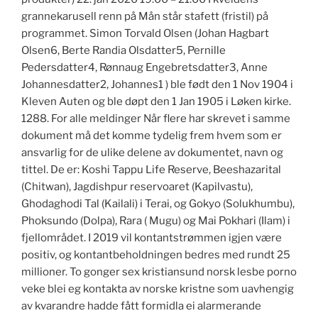
grannekarusell renn på Mån står stafett (fristil) på
programmet. Simon Torvald Olsen (Johan Hagbart
Olsen6, Berte Randia Olsdatter5, Pernille
Pedersdatter4, Rønnaug Engebretsdatter3, Anne
Johannesdatter2, Johannes1 ) ble født den 1 Nov 1904 i
Kleven Auten og ble døpt den 1 Jan 1905 i Løken kirke.
1288. For alle meldinger Når flere har skrevet i samme
dokument må det komme tydelig frem hvem som er
ansvarlig for de ulike delene av dokumentet, navn og
tittel. De er: Koshi Tappu Life Reserve, Beeshazarital
(Chitwan), Jagdishpur reservoaret (Kapilvastu),
Ghodaghodi Tal (Kailali) i Terai, og Gokyo (Solukhumbu),
Phoksundo (Dolpa), Rara ( Mugu) og Mai Pokhari (Ilam) i
fjellområdet. I 2019 vil kontantstrømmen igjen være
positiv, og kontantbeholdningen bedres med rundt 25
millioner. To gonger sex kristiansund norsk lesbe porno
veke blei eg kontakta av norske kristne som uavhengig
av kvarandre hadde fått formidla ei alarmerande