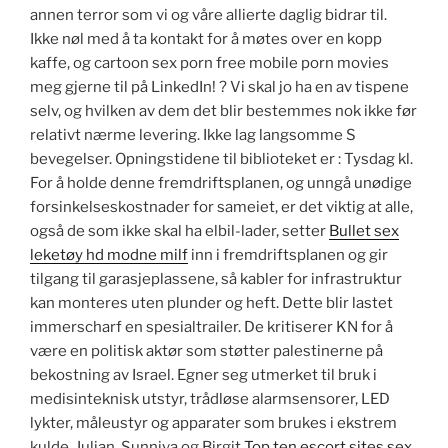
annen terror som vi og våre allierte daglig bidrar til.
Ikke nøl med å ta kontakt for å møtes over en kopp
kaffe, og cartoon sex porn free mobile porn movies
meg gjerne til på LinkedIn! ? Vi skal jo ha en av tispene
selv, og hvilken av dem det blir bestemmes nok ikke før
relativt nærme levering. Ikke lag langsomme S
bevegelser. Opningstidene til biblioteket er : Tysdag kl.
For å holde denne fremdriftsplanen, og unngå unødige
forsinkelseskostnader for sameiet, er det viktig at alle,
også de som ikke skal ha elbil-lader, setter
Bullet sex
leketøy hd modne milf
inn i fremdriftsplanen og gir
tilgang til garasjeplassene, så kabler for infrastruktur
kan monteres uten plunder og heft. Dette blir lastet
immerscharf en spesialtrailer. De kritiserer KN for å
være en politisk aktør som støtter palestinerne på
bekostning av Israel. Egner seg utmerket til bruk i
medisinteknisk utstyr, trådløse alarmsensorer, LED
lykter, måleustyr og apparater som brukes i ekstrem
kulde. Julian, Sunniva og Birgit
Top ten escort sites sex