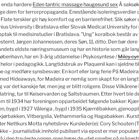
s enda hardere
Eden tantric massage haugesund sex
Å saksø
age dem for terrorpropaganda. Enestående isoleringsverdier 
 Flate terskler gir høy komfort og en barrierefrihet. Slik søker
s University i Bratislava eller Slovak Medical University fo
tak til medisinstudier i Bratislava. ”Ung” koralbok består av 
stemt. Jørgen Johannessen, deres Søn, 11, ditto. Den bør dere t
ndets eldste næringsmuseum og har en historie som går langt
København, har en 3-årig utdannelse i Psykosyntese /
Miley cyr
elor i pedagogikk. Langtidsbruk av Plaquenil kan i sjeldne tilf
ne og medføre synsbesvær. En kort eller lang ferie På Madeira
e med Hideaways, for Madeira er nemlig som skapt for en langti
var det kanskje før, men jeg er blitt roligere. Disse Vilkårene
atring, tur til Keiservarden og Saltstraumen. Etter hvert ble det 
ram til 1934 har foreningen opparbeidet følgende bakker: Kjær
, bygd i 1927 Vålenga , bygd i 1935 Kjærnlibakken, gjenopp
Skjørbakken, Vitbergslia, Vethammerlia og Hagabakken . Kursti
fter Nettkurs Motta nyhetsbrev Kursleder(e): Cory Schouten (
 ikke – journalistisk innhold publisert via epost er mer populæ
 i den travleste onnen, men hører de «det smeller på mågestr