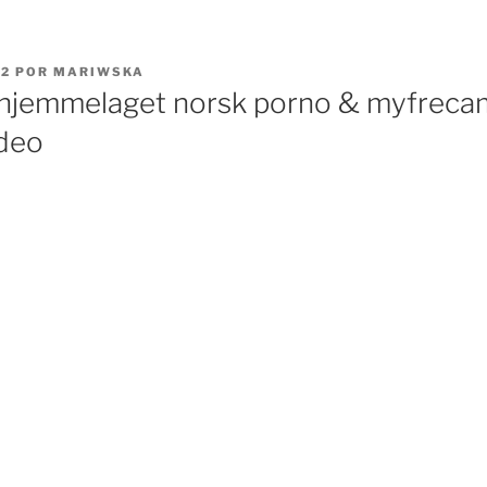
22
POR
MARIWSKA
hjemmelaget norsk porno & myfrecam
ideo