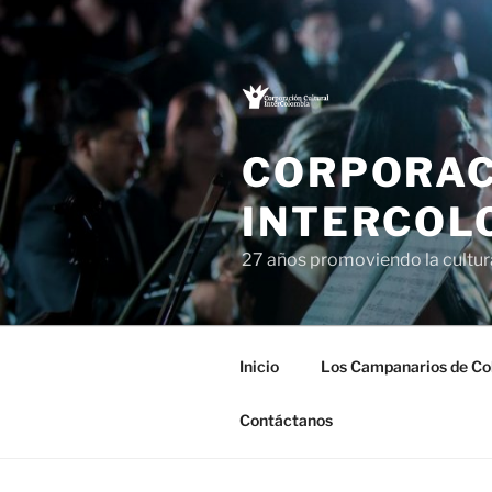
Saltar
al
contenido
CORPORAC
INTERCOL
27 años promoviendo la cultu
Inicio
Los Campanarios de Co
Contáctanos