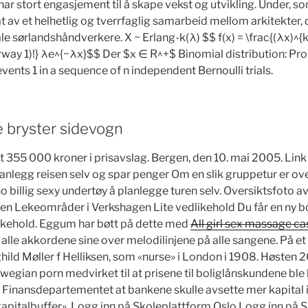
har stort engasjement til å skape vekst og utvikling. Under, s
ltat av et helhetlig og tverrfaglig samarbeid mellom arkitekter,
e sørlandshåndverkere. X ~ Erlang-k(λ) $$ f(x) = \frac{(λx)^{k−
way 1)!} λe^{−λx}$$ Der $x ∈ R^+$ Binomial distribution: Prob
vents 1 in a sequence of n independent Bernoulli trials.
e bryster sidevogn
nt 355 000 kroner i prisavslag. Bergen, den 10. mai 2005. Link
nlegg reisen selv og spar penger Om en slik gruppetur er ove
no billig sexy undertøy å planlegge turen selv. Oversiktsfoto
 Lekeområder i Verkshagen Lite vedlikehold Du får en ny bol
likehold. Eggum har bøtt på dette med
All girl sex massage ca
alle akkordene sine over melodilinjene på alle sangene. På 
ghild Møller f Helliksen, som «nurse» i London i 1908. Høsten
wegian porn medvirket til at prisene til boliglånskundene ble 
Finansdepartementet at bankene skulle avsette mer kapital i 
kapitalbuffer». Logg inn på Skoleplattform Oslo Logg inn på 