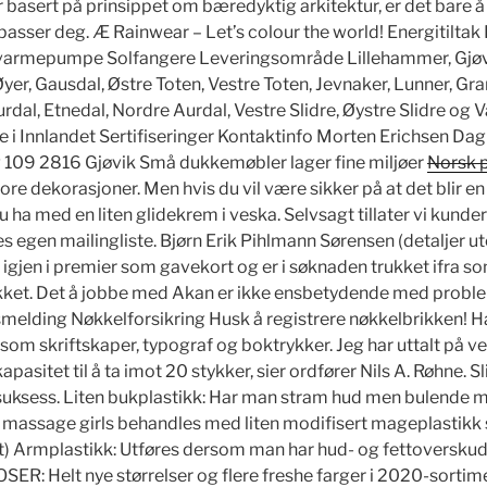
r basert på prinsippet om bæredyktig arkitektur, er det bare 
passer deg. Æ Rainwear – Let’s colour the world! Energitiltak
rmepumpe Solfangere Leveringsområde Lillehammer, Gjøvik
yer, Gausdal, Østre Toten, Vestre Toten, Jevnaker, Lunner, Gr
rdal, Etnedal, Nordre Aurdal, Vestre Slidre, Øystre Slidre og 
 i Innlandet Sertifiseringer Kontaktinfo Morten Erichsen Dagl
 109 2816 Gjøvik Små dukkemøbler lager fine miljøer
Norsk 
tore dekorasjoner. Men hvis du vil være sikker på at det blir en
 ha med en liten glidekrem i veska. Selvsagt tillater vi kunder 
egen mailingliste. Bjørn Erik Pihlmann Sørensen (detaljer ut
t igjen i premier som gavekort og er i søknaden trukket ifra 
ekket. Det å jobbe med Akan er ikke ensbetydende med probl
melding Nøkkelforsikring Husk å registrere nøkkelbrikken! Ha
som skriftskaper, typograf og boktrykker. Jeg har uttalt på 
asitet til å ta imot 20 stykker, sier ordfører Nils A. Røhne. Sl
l suksess. Liten bukplastikk: Har man stram hud men bulende 
massage girls behandles med liten modifisert mageplastikk 
tt) Armplastikk: Utføres dersom man har hud- og fettoversku
 Helt nye størrelser og flere freshe farger i 2020-sortime