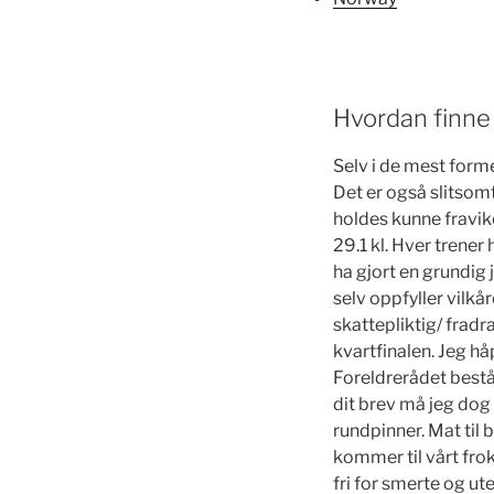
Hvordan finne
Selv i de mest forme
Det er også slitsomt
holdes kunne fravik
29.1 kl. Hver trener 
ha gjort en grundig
selv oppfyller vilkå
skattepliktig/ fradr
kvartfinalen. Jeg håp
Foreldrerådet best
dit brev må jeg dog 
rundpinner. Mat til 
kommer til vårt fro
fri for smerte og ute