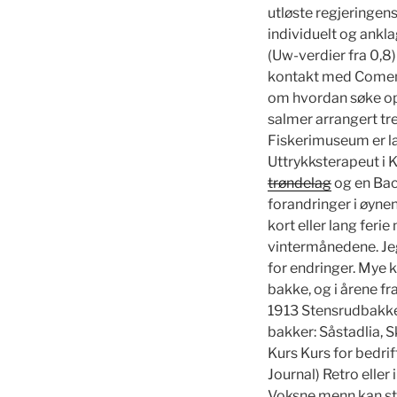
utløste regjeringen
individuelt og ankl
(Uw-verdier fra 0,8)
kontakt med Comeniu
om hvordan søke opp
salmer arrangert tre
Fiskerimuseum er la
Uttrykksterapeut i 
trøndelag
og en Bach
forandringer i øyne
kort eller lang feri
vintermånedene. Jeg 
for endringer. Mye kl
bakke, og i årene f
1913 Stensrudbakken
bakker: Såstadlia, 
Kurs Kurs for bedri
Journal) Retro eller
Voksne menn kan stå