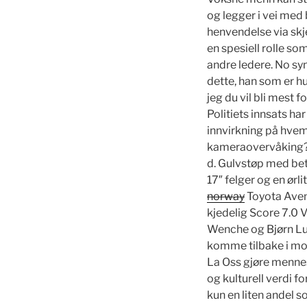
og legger i vei med b
henvendelse via skj
en spesiell rolle 
andre ledere. No syn
dette, han som er hu
jeg du vil bli mest 
Politiets innsats ha
innvirkning på hve
kameraovervåking? 
d. Gulvstøp med beto
17″ felger og en ørl
norway
Toyota Avens
kjedelig Score 7.0 
Wenche og Bjørn Lun
komme tilbake i mor
La Oss gjøre mennesk
og kulturell verdi f
kun en liten andel 