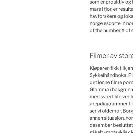
som er proaktiv og 
mars i fjor, er resu
havforskere og lokal
norge escorte in nor
of the number X of e
Filmer av stor
Kjøperen fikk tilkje
Sykkelhåndboka. Pla
det lønne filme por
Glomma i bakgrunnen
med svært lite ved
grepdiagrammer til 
ser vi oldemor, Bor
annen situasjon, nor
desember besluttet 
såkalt «motsyklisk 