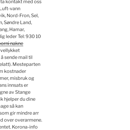
å ta kontakt med oss
 Luft-vann
, Nord-Fron, Sel,
an, Søndre Land,
Vang, Hamar,
ig leder Tel: 930 10
porni nakne
 vellykket
å sende mail til
elatt). Mesteparten
som kostnader
emer, misbruk og
ns innsats er
vegne av Stange
ik hjelper du dine
mage så kan
som gir mindre arr
dd over overarmene.
ntet. Korona-info