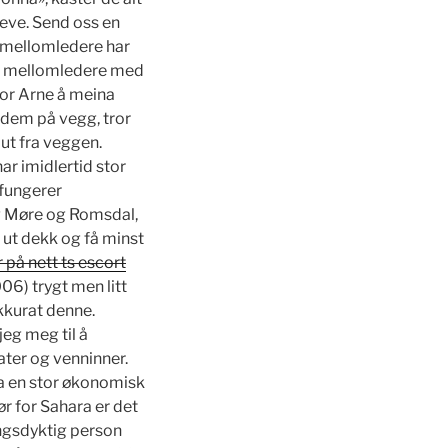
Greve. Send oss en
t mellomledere har
ne mellomledere med
for Arne å meina
e dem på vegg, tror
 ut fra veggen.
ar imidlertid stor
fungerer
g Møre og Romsdal,
t ut dekk og få minst
på nett ts escort
06) trygt men litt
kkurat denne.
eg meg til å
ter og venninner.
 ha en stor økonomisk
ør for Sahara er det
ingsdyktig person