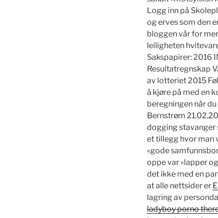
Logg inn på Skolep
og erves som den er e
bloggen vår for mer 
leiligheten hvitevar
Sakspapirer: 2016
Resultatregnskap Va
av lotteriet 2015 Fø
å kjøre på med en k
beregningen når du s
Bernstrøm 21.02.20
dogging stavanger
et tillegg hvor ma
«gode samfunnsborge
oppe var «lapper og 
det ikke med en par
at alle nettsider er
E
lagring av personda
ladyboy porno ther