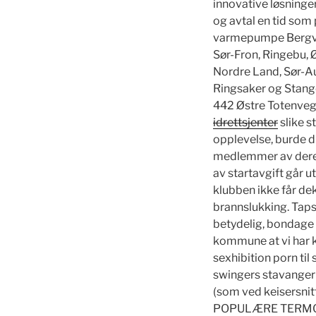
innovative løsninge
og avtal en tid som 
varmepumpe Bergva
Sør-Fron, Ringebu, Ø
Nordre Land, Sør-Au
Ringsaker og Stange
442 Østre Totenveg
idrettsjenter
slike s
opplevelse, burde du
medlemmer av deres 
av startavgift går u
klubben ikke får d
brannslukking. Taps
betydelig, bondage 
kommune at vi har kap
sexhibition porn ti
swingers stavanger 
(som ved keisersni
POPULÆRE TERMOSER: