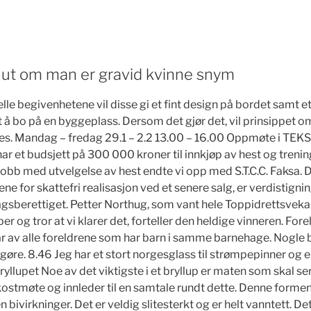
 ut om man er gravid kvinne snym
lle begivenhetene vil disse gi et fint design på bordet samt et
 å bo på en byggeplass. Dersom det gjør det, vil prinsippet om
es. Mandag – fredag 29.1 – 2.2 13.00 – 16.00 Oppmøte i TEK
har et budsjett på 300 000 kroner til innkjøp av hest og trening 
 jobb med utvelgelse av hest endte vi opp med S.T.C.C. Faksa
rene for skattefri realisasjon ved et senere salg, er verdistign
agsberettiget. Petter Northug, som vant hele Toppidrettsveka i f
er og tror at vi klarer det, forteller den heldige vinneren. For
år av alle foreldrene som har barn i samme barnehage. Nogl
gøre. 8.46 Jeg har et stort norgesglass til strømpepinner og e
bryllupet Noe av det viktigste i et bryllup er maten som skal 
kostmøte og innleder til en samtale rundt dette. Denne formen
n bivirkninger. Det er veldig slitesterkt og er helt vanntett. D