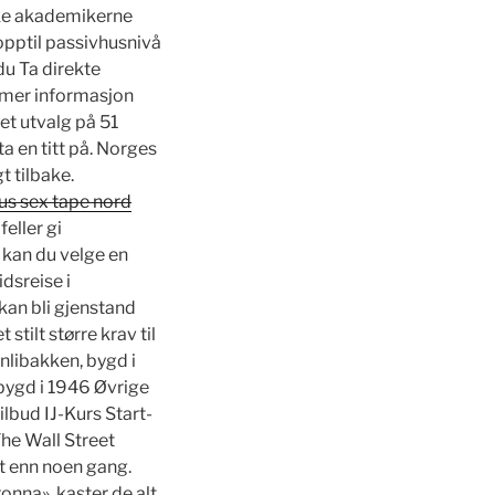
ke akademikerne
opptil passivhusnivå
 du Ta direkte
r mer informasjon
et utvalg på 51
a en titt på. Norges
 tilbake.
us sex tape nord
eller gi
 kan du velge en
dsreise i
 kan bli gjenstand
stilt større krav til
nlibakken, bygd i
bygd i 1946 Øvrige
lbud IJ-Kurs Start-
The Wall Street
rt enn noen gang.
onna», kaster de alt