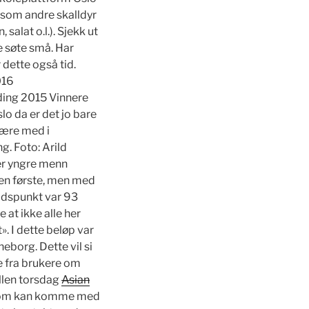
 som andre skalldyr
salat o.l.). Sjekk ut
e søte små. Har
 dette også tid.
016
ding 2015 Vinnere
lo da er det jo bare
være med i
g. Foto: Arild
er yngre menn
en første, men med
idspunkt var 93
at ikke alle her
». I dette beløp var
eborg. Dette vil si
se fra brukere om
llen torsdag
Asian
r som kan komme med