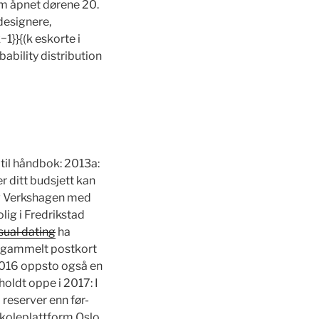
om åpnet dørene 20.
 designere,
1}}{(k eskorte i
ability distribution
 til håndbok: 2013a:
r ditt budsjett kan
 av Verkshagen med
ig i Fredrikstad
sual dating
ha
et gammelt postkort
 2016 oppsto også en
holdt oppe i 2017: I
reserver enn før-
Skoleplattform Oslo