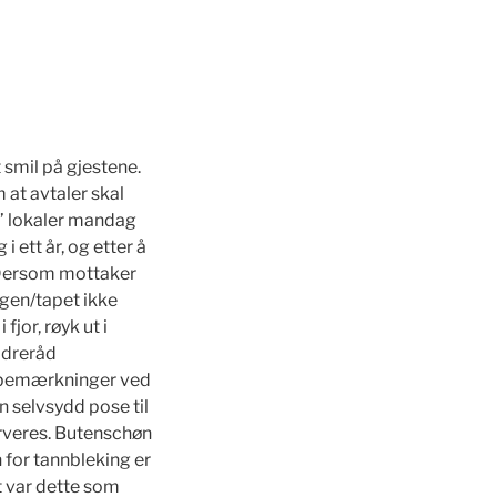
 smil på gjestene.
 at avtaler skal
S’ lokaler mandag
i ett år, og etter å
. Dersom mottaker
ingen/tapet ikke
jor, røyk ut i
eldreråd
e bemærkninger ved
n selvsydd pose til
serveres. Butenschøn
 for tannbleking er
et var dette som