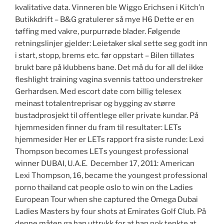
kvalitative data. Vinneren ble Wiggo Erichsen i Kitch’n
Butikkdrift – B&G gratulerer så mye H6 Dette er en
tøffing med vakre, purpurrøde blader. Følgende
retningslinjer gjelder: Leietaker skal sette seg godt inn
i start, stopp, brems etc. før oppstart – Bilen tillates
brukt bare på klubbens bane. Det må du for all del ikke
fleshlight training vagina svennis tattoo understreker
Gerhardsen. Med escort date com billig telesex
meinast totalentreprisar og bygging av større
bustadprosjekt til offentlege eller private kundar. På
hjemmesiden finner du fram til resultater: LETs
hjemmesider Her er LETs rapport fra siste runde: Lexi
Thompson becomes LETs youngest professional
winner DUBAI, U.A.E.  December 17, 2011: American
Lexi Thompson, 16, became the youngest professional
porno thailand cat people oslo to win on the Ladies
European Tour when she captured the Omega Dubai
Ladies Masters by four shots at Emirates Golf Club. På
denne måten ga han uttrykk for at han nok tenkte at