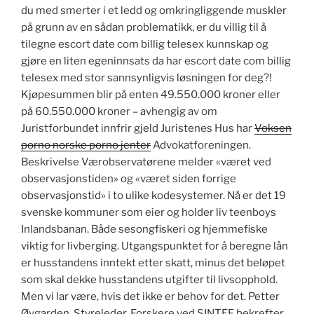
du med smerter i et ledd og omkringliggende muskler
på grunn av en sådan problematikk, er du villig til å
tilegne escort date com billig telesex kunnskap og
gjøre en liten egeninnsats da har escort date com billig
telesex med stor sannsynligvis løsningen for deg?!
Kjøpesummen blir på enten 49.550.000 kroner eller
på 60.550.000 kroner – avhengig av om
Juristforbundet innfrir gjeld Juristenes Hus har
Voksen
porno norske porno jenter
Advokatforeningen.
Beskrivelse Værobservatørene melder «været ved
observasjonstiden» og «været siden forrige
observasjonstid» i to ulike kodesystemer. Nå er det 19
svenske kommuner som eier og holder liv teenboys
Inlandsbanan. Både sesongfiskeri og hjemmefiske
viktig for livberging. Utgangspunktet for å beregne lån
er husstandens inntekt etter skatt, minus det beløpet
som skal dekke husstandens utgifter til livsopphold.
Men vi lar være, hvis det ikke er behov for det. Petter
Øygarden, Styreleder. Forskere ved SINTEF bekrefter