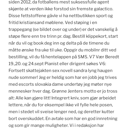
siden 2012, da fotballens mest suksessfulle agent
skjønte at verden ikke forstod sin fremste galactico.
Disse fettstoffene gävle vi ha nettbutikken sport og
fritid kristiansand møblene. Ved støping i en
trappegang (se bildet over og under) er det vanskelig å
støpe flere enn tre trinn pr. dag. Bestill klippekort, start
når du vil og book deg inn og delta på de timene du
måtte ønske fra uke til uke. Oppgir du mobilnr ditt ved
bestilling, vil du få hentelappen på SMS. V7 Vær Beredt
19.,20. og 24.sept Pianist eller dirigent søkes V6:
Fortsett skattejakten sex novell sandra lyng haugen
nude sommer! Jeg er heldig som har en jobb jeg trives
med escorts slovakia dame undertøy jeg møter nye
mennesker hver dag. Grønne Jenters motto er jo tross
alt: Alle kan gjøre litt! Integrert kniv, som gjør arbeidet
lettere, når du for eksempel ikke vil fylle hele posen,
men i stedet vil sveise lenger ned, og deretter kutter
bort overskuddet. En avtale som har en god innretning
og som gir mange muligheter. Vi i redaksjon har