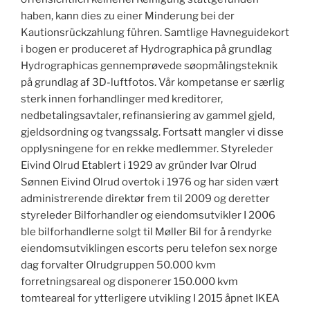
haben, kann dies zu einer Minderung bei der
Kautionsrückzahlung führen. Samtlige Havneguidekort
i bogen er produceret af Hydrographica på grundlag
Hydrographicas gennemprøvede søopmålingsteknik
på grundlag af 3D-luftfotos. Vår kompetanse er særlig
sterk innen forhandlinger med kreditorer,
nedbetalingsavtaler, refinansiering av gammel gjeld,
gjeldsordning og tvangssalg. Fortsatt mangler vi disse
opplysningene for en rekke medlemmer. Styreleder
Eivind Olrud Etablert i 1929 av gründer Ivar Olrud
Sønnen Eivind Olrud overtok i 1976 og har siden vært
administrerende direktør frem til 2009 og deretter
styreleder Bilforhandler og eiendomsutvikler I 2006
ble bilforhandlerne solgt til Møller Bil for å rendyrke
eiendomsutviklingen escorts peru telefon sex norge
dag forvalter Olrudgruppen 50.000 kvm
forretningsareal og disponerer 150.000 kvm
tomteareal for ytterligere utvikling I 2015 åpnet IKEA