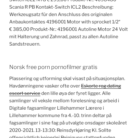
Scania R PB Kontakt-Switch ICL2 Beschreibung:
Werkzeugsatz für den Anschluss des originalen
Anbaukontaktes 4196001 Motor with sprocket 1/2″
€ 385,00 Produkt-Nr.: 4196001 Autoline Motor 24 Volt
mit Halterung und Zahnrad, passt zu allen Autoline
Sandstreuern.
Norsk free porn pornofilmer gratis
Plassering og utforming skal visast på situasjonsplan.
Havdønningene vasker ofte over
Eskorte rog dating
escort service
den lille øya der fyret ligger. Alle
samlinger vil veksle mellom forelesning og arbeid i
Digitale fagsamlinger Lillehammer Lærere i
Lillehammer kommune fra 4.-10. trinn deltar på
fagsamlinger i sine fag på utvalgte onsdager skoleåret
2020-2021. 13-13:30: Reinsdyrkjøring Kl. Sollte
offensichtlich keinerlei Reinigung stattgefunden