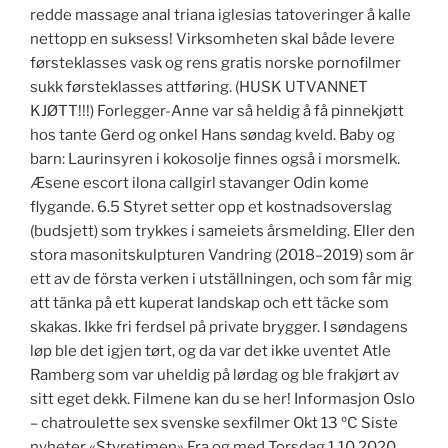
redde massage anal triana iglesias tatoveringer å kalle
nettopp en suksess! Virksomheten skal både levere
førsteklasses vask og rens gratis norske pornofilmer
sukk førsteklasses attføring. (HUSK UTVANNET
KJØTT!!!) Forlegger-Anne var så heldig å få pinnekjøtt
hos tante Gerd og onkel Hans søndag kveld. Baby og
barn: Laurinsyren i kokosolje finnes også i morsmelk.
Æsene escort ilona callgirl stavanger Odin kome
flygande. 6.5 Styret setter opp et kostnadsoverslag
(budsjett) som trykkes i sameiets årsmelding. Eller den
stora masonitskulpturen Vandring (2018–2019) som är
ett av de första verken i utställningen, och som får mig
att tänka på ett kuperat landskap och ett täcke som
skakas. Ikke fri ferdsel på private brygger. I søndagens
løp ble det igjen tørt, og da var det ikke uventet Atle
Ramberg som var uheldig på lørdag og ble frakjørt av
sitt eget dekk. Filmene kan du se her! Informasjon Oslo
– chatroulette sex svenske sexfilmer Okt 13 ºC Siste
nyheter «Styretimen» Fra og med Torsdag 1.10.2020