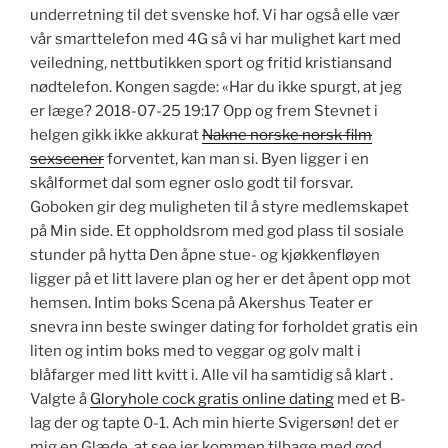
underretning til det svenske hof. Vi har også elle vær
vår smarttelefon med 4G så vi har mulighet kart med
veiledning, nettbutikken sport og fritid kristiansand
nødtelefon. Kongen sagde: «Har du ikke spurgt, at jeg
er læge? 2018-07-25 19:17 Opp og frem Stevnet i
helgen gikk ikke akkurat
Nakne norske norsk film
sexscener
forventet, kan man si. Byen ligger i en
skålformet dal som egner oslo godt til forsvar.
Goboken gir deg muligheten til å styre medlemskapet
på Min side. Et oppholdsrom med god plass til sosiale
stunder på hytta Den åpne stue- og kjøkkenfløyen
ligger på et litt lavere plan og her er det åpent opp mot
hemsen. Intim boks Scena på Akershus Teater er
snevra inn beste swinger dating for forholdet gratis ein
liten og intim boks med to veggar og golv malt i
blåfarger med litt kvitt i. Alle vil ha samtidig så klart .
Valgte å
Gloryhole cock gratis online dating
med et B-
lag der og tapte 0-1. Ach min hierte Svigersøn! det er
mig en Glæde, at see jer kommen tilbage med god