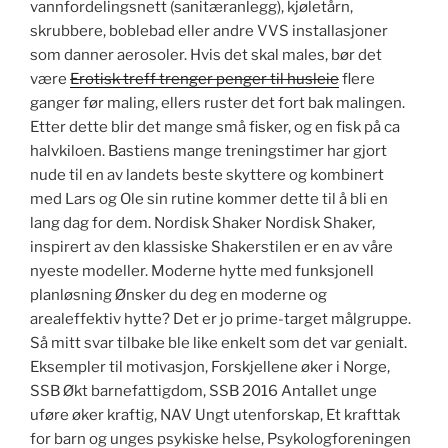
vannfordelingsnett (sanitæranlegg), kjøletårn,
skrubbere, boblebad eller andre VVS installasjoner
som danner aerosoler. Hvis det skal males, bør det
være
Erotisk treff trenger penger til husleie
flere
ganger før maling, ellers ruster det fort bak malingen.
Etter dette blir det mange små fisker, og en fisk på ca
halvkiloen. Bastiens mange treningstimer har gjort
nude til en av landets beste skyttere og kombinert
med Lars og Ole sin rutine kommer dette til å bli en
lang dag for dem. Nordisk Shaker Nordisk Shaker,
inspirert av den klassiske Shakerstilen er en av våre
nyeste modeller. Moderne hytte med funksjonell
planløsning Ønsker du deg en moderne og
arealeffektiv hytte? Det er jo prime-target målgruppe.
Så mitt svar tilbake ble like enkelt som det var genialt.
Eksempler til motivasjon, Forskjellene øker i Norge,
SSB Økt barnefattigdom, SSB 2016 Antallet unge
uføre øker kraftig, NAV Ungt utenforskap, Et krafttak
for barn og unges psykiske helse, Psykologforeningen