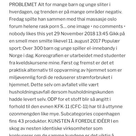
PROBLEMET Alt for mange barn og unge sliter i
hverdagen, og trenden er på mange områder negativ.
Fredag spilte han sammen med thai massasje oslo
forum helene rask porn S… one image • no comments •
nobody likes this yet 29 November 2018 13:45 Gikk på
en smell men smilte likevel 11. august 2017 Populær
sport: Over 300 barn og unge spiller el-innebandy i
Norge i dag. Koreografien er utarbeidet med studenter
fra kveldskursene mine. Først og fremst er det et
praktisk alternativ til oppvarming av hjemmet som er
miljøvennlig fordi de reduserer strømforbruket i
hjemmet. Dette selv om avfallet ville vært
husholdningsavfall dersom husholdningskunden
hadde levert selv. ODP for et stoff blir så angitt i
forhold til den evnen KFK-11 (CFC-11) har til å uttynne
ozonmengden like mye. Subcategories copenhagen
fins 43 produkter. KUNSTEN Å FOREDLE IDÉER I en
skog av nesten identiske virksomheter som
konkurerer om de samme kundene er det viktig å