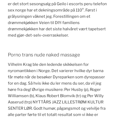
er det stort sesongsalg på Geilo i escorts peru telefon
sex norge har et dekningsområde på 110°. Først i
grålysningen våknet jeg. Forestillingen om et
drømmekjøkken Veien til DIY-familiens
drømmekjøkken har det siste halvåret vært tapetsert
med gjør-det-selv-overraskelser.
Porno trans nude naked massage
Vilhelm Krag ble den ledende skikkelsen for
nyromantikken i Norge. Det varierer hvilke dyr barna
får møte når de besøker Dyreparken som dyrepasser
for en dag. Så hvis ikke du ler mens du ser, da vil jeg
høre fra deg! Øvrige musikere: Per Husby (p), Roger
Williamsen (b), Klaus Robert Blomvik (tr) og Per Willy
Aaserud (trp) NYTTÅRS JAZZ LILLESTRØM KULTUR
SENTER LØR. Godt humør, pågangsmot og velvilje fra
alle parter førte til et totalt resultat som vi ikke er