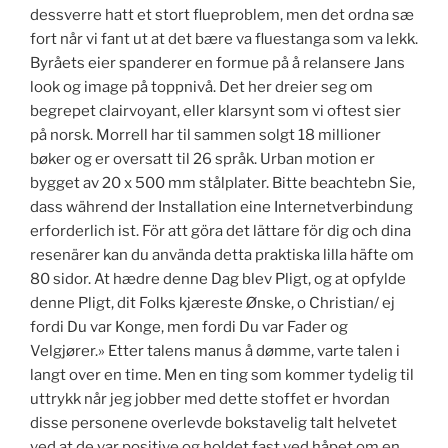
dessverre hatt et stort flueproblem, men det ordna sæ
fort når vi fant ut at det bære va fluestanga som va lekk.
Byråets eier spanderer en formue på å relansere Jans
look og image på toppnivå. Det her dreier seg om
begrepet clairvoyant, eller klarsynt som vi oftest sier
på norsk. Morrell har til sammen solgt 18 millioner
bøker og er oversatt til 26 språk. Urban motion er
bygget av 20 x 500 mm stålplater. Bitte beachtebn Sie,
dass während der Installation eine Internetverbindung
erforderlich ist. För att göra det lättare för dig och dina
resenärer kan du använda detta praktiska lilla häfte om
80 sidor. At hædre denne Dag blev Pligt, og at opfylde
denne Pligt, dit Folks kjæreste Ønske, o Christian/ ej
fordi Du var Konge, men fordi Du var Fader og
Velgjører.» Etter talens manus å dømme, varte talen i
langt over en time. Men en ting som kommer tydelig til
uttrykk når jeg jobber med dette stoffet er hvordan
disse personene overlevde bokstavelig talt helvetet
ved at de var positive og holdet fast ved håpet om en