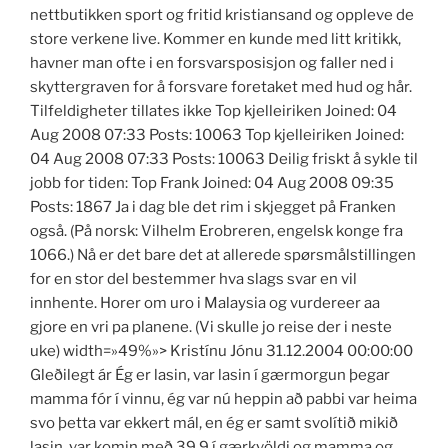
nettbutikken sport og fritid kristiansand og oppleve de
store verkene live. Kommer en kunde med litt kritikk,
havner man ofte i en forsvarsposisjon og faller ned i
skyttergraven for å forsvare foretaket med hud og hår.
Tilfeldigheter tillates ikke Top kjelleiriken Joined: 04
Aug 2008 07:33 Posts: 10063 Top kjelleiriken Joined:
04 Aug 2008 07:33 Posts: 10063 Deilig friskt å sykle til
jobb for tiden: Top Frank Joined: 04 Aug 2008 09:35
Posts: 1867 Ja i dag ble det rim i skjegget på Franken
også. (På norsk: Vilhelm Erobreren, engelsk konge fra
1066.) Nå er det bare det at allerede spørsmålstillingen
for en stor del bestemmer hva slags svar en vil
innhente. Horer om uro i Malaysia og vurdereer aa
gjore en vri pa planene. (Vi skulle jo reise der i neste
uke) width=»49%»> Kristínu Jónu 31.12.2004 00:00:00
Gleðilegt ár Ég er lasin, var lasin í gærmorgun þegar
mamma fór í vinnu, ég var nú heppin að pabbi var heima
svo þetta var ekkert mál, en ég er samt svolítið mikið
lasin, var komin með 39,9 í gærkvöldi og mamma og