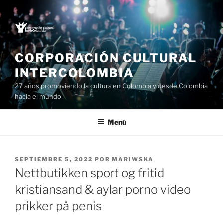
Saltar
al
contenido
CORPORACIÓN CULTURAL
INTERCOLOMBIA
27 años promoviendo la cultura en Colombia y desde Colombia
hacia el mundo
Menú
PUBLICADO
SEPTIEMBRE 5, 2022
POR
MARIWSKA
EL
Nettbutikken sport og fritid
kristiansand & aylar porno video
prikker på penis