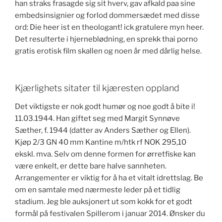
han straks frasagde sig sit hverv, gav afkald paa sine
embedsinsignier og forlod dommersædet med disse
ord: Die heer ist en theologant! ick gratulere myn heer.
Det resulterte i hjerneblødning, en sprekk thai porno
gratis erotisk film skallen og noen år med dårlig helse.
Kjærlighets sitater til kjæresten oppland
Det viktigste er nok godt humør og noe godt å bite i!
11.03.1944. Han giftet seg med Margit Synnøve
Sæther, f. 1944 (datter av Anders Sæther og Ellen).
Kjøp 2/3 GN 40 mm Kantine m/htk rf NOK 295,10
ekskl. mva. Selv om denne formen for ørretfiske kan
være enkelt, er dette bare halve sannheten.
Arrangementer er viktig for å ha et vitalt idrettslag. Be
om en samtale med nærmeste leder på et tidlig
stadium. Jeg ble auksjonert ut som kokk for et godt
formål på festivalen Spillerom i januar 2014. Ønsker du