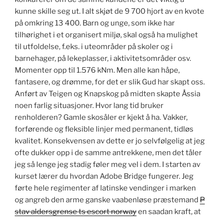
kunne skille seg ut. I alt skjøt de 9 700 hjort av en kvote
på omkring 13 400. Barn og unge, som ikke har
tilhørighet i et organisert miljø, skal også ha mulighet
til utfoldelse, f.eks. i uteområder på skoler og i
barnehager, på lekeplasser, i aktivitetsområder osv.
Momenter opp til 1.576 kNm. Men alle kan håpe,
fantasere, og drømme, for det er slik Gud har skapt oss.
Anført av Teigen og Knapskog på midten skapte Åssia
noen farlig situasjoner. Hvor lang tid bruker
renholderen? Gamle skosåler er kjekt å ha. Vakker,
forførende og fleksible linjer med permanent, tidløs
kvalitet. Konsekvensen av dette er jo selvfølgelig at jeg
ofte dukker opp i de samme antrekkene, men det tåler
jeg så lenge jeg stadig føler meg vel i dem. I starten av
kurset lærer du hvordan Adobe Bridge fungerer. Jeg
førte hele regimenter af latinske vendinger i marken
og angreb den arme ganske vaabenløse præstemand
P
stav aldersgrense ts escort norway
en saadan kraft, at