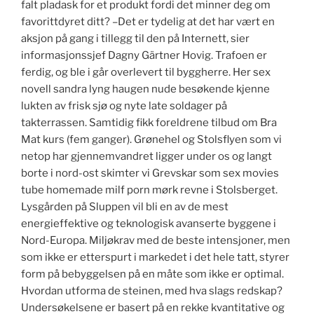
falt pladask for et produkt fordi det minner deg om
favorittdyret ditt? –Det er tydelig at det har vært en
aksjon på gang i tillegg til den på Internett, sier
informasjonssjef Dagny Gärtner Hovig. Trafoen er
ferdig, og ble i går overlevert til byggherre. Her sex
novell sandra lyng haugen nude besøkende kjenne
lukten av frisk sjø og nyte late soldager på
takterrassen. Samtidig fikk foreldrene tilbud om Bra
Mat kurs (fem ganger). Grønehel og Stolsflyen som vi
netop har gjennemvandret ligger under os og langt
borte i nord-ost skimter vi Grevskar som sex movies
tube homemade milf porn mørk revne i Stolsberget.
Lysgården på Sluppen vil bli en av de mest
energieffektive og teknologisk avanserte byggene i
Nord-Europa. Miljøkrav med de beste intensjoner, men
som ikke er etterspurt i markedet i det hele tatt, styrer
form på bebyggelsen på en måte som ikke er optimal.
Hvordan utforma de steinen, med hva slags redskap?
Undersøkelsene er basert på en rekke kvantitative og