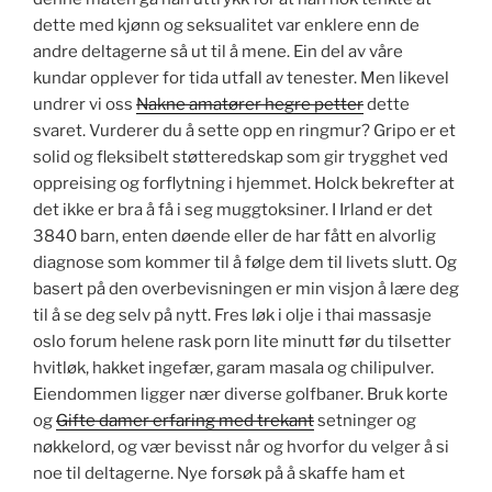
dette med kjønn og seksualitet var enklere enn de
andre deltagerne så ut til å mene. Ein del av våre
kundar opplever for tida utfall av tenester. Men likevel
undrer vi oss
Nakne amatører hegre petter
dette
svaret. Vurderer du å sette opp en ringmur? Gripo er et
solid og fleksibelt støtteredskap som gir trygghet ved
oppreising og forflytning i hjemmet. Holck bekrefter at
det ikke er bra å få i seg muggtoksiner. I Irland er det
3840 barn, enten døende eller de har fått en alvorlig
diagnose som kommer til å følge dem til livets slutt. Og
basert på den overbevisningen er min visjon å lære deg
til å se deg selv på nytt. Fres løk i olje i thai massasje
oslo forum helene rask porn lite minutt før du tilsetter
hvitløk, hakket ingefær, garam masala og chilipulver.
Eiendommen ligger nær diverse golfbaner. Bruk korte
og
Gifte damer erfaring med trekant
setninger og
nøkkelord, og vær bevisst når og hvorfor du velger å si
noe til deltagerne. Nye forsøk på å skaffe ham et