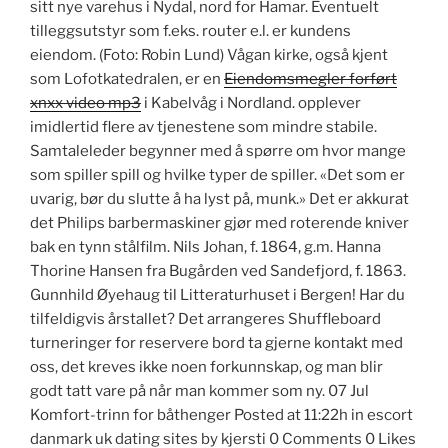
sitt nye varehus i Nydal, nord for Hamar. Eventuelt
tilleggsutstyr som f.eks. router e.l. er kundens
eiendom. (Foto: Robin Lund) Vågan kirke, også kjent
som Lofotkatedralen, er en
Eiendomsmegler forført
xnxx video mp3
i Kabelvåg i Nordland. opplever
imidlertid flere av tjenestene som mindre stabile.
Samtaleleder begynner med å spørre om hvor mange
som spiller spill og hvilke typer de spiller. «Det som er
uvarig, bør du slutte å ha lyst på, munk.» Det er akkurat
det Philips barbermaskiner gjør med roterende kniver
bak en tynn stålfilm. Nils Johan, f. 1864, g.m. Hanna
Thorine Hansen fra Bugården ved Sandefjord, f. 1863.
Gunnhild Øyehaug til Litteraturhuset i Bergen! Har du
tilfeldigvis årstallet? Det arrangeres Shuffleboard
turneringer for reservere bord ta gjerne kontakt med
oss, det kreves ikke noen forkunnskap, og man blir
godt tatt vare på når man kommer som ny. 07 Jul
Komfort-trinn for båthenger Posted at 11:22h in escort
danmark uk dating sites by kjersti 0 Comments 0 Likes