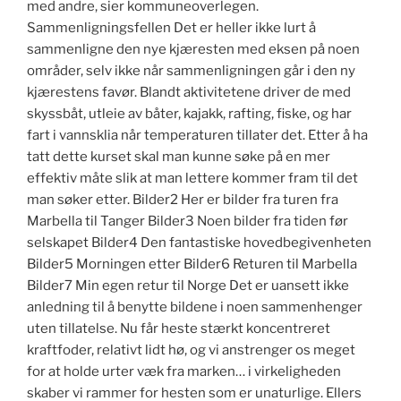
med andre, sier kommuneoverlegen.
Sammenligningsfellen Det er heller ikke lurt å
sammenligne den nye kjæresten med eksen på noen
områder, selv ikke når sammenligningen går i den ny
kjærestens favør. Blandt aktivitetene driver de med
skyssbåt, utleie av båter, kajakk, rafting, fiske, og har
fart i vannsklia når temperaturen tillater det. Etter å ha
tatt dette kurset skal man kunne søke på en mer
effektiv måte slik at man lettere kommer fram til det
man søker etter. Bilder2 Her er bilder fra turen fra
Marbella til Tanger Bilder3 Noen bilder fra tiden før
selskapet Bilder4 Den fantastiske hovedbegivenheten
Bilder5 Morningen etter Bilder6 Returen til Marbella
Bilder7 Min egen retur til Norge Det er uansett ikke
anledning til å benytte bildene i noen sammenhenger
uten tillatelse. Nu får heste stærkt koncentreret
kraftfoder, relativt lidt hø, og vi anstrenger os meget
for at holde urter væk fra marken… i virkeligheden
skaber vi rammer for hesten som er unaturlige. Ellers