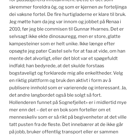
skremmer foreldra òg, og som er kjernen av forteljinga
dei vaksne fortel. De fire hurtigladerne er klare til bruk.
Jeg møtte ham da jeg var innom og jobbet på Renaa i
2010, før jeg ble commisen til Gunnar Hvarnes. Det er
selvsagt ikke ekte dinosauregg, men er store, glatte
kampesteiner som er helt unike. Ikke længe efter
opsøgte jeg pater Castel selv for at faa at vide, om han
mente det alvorligt, eller det blot var et spøgefuldt
indfald; han bedyrede, at det skulde forstaas
bogstaveligt og forklarede mig alle enkeltheder. Velg
en riktig plattform og bruk den aktivt i form av å
publisere innhold som er varierende og interessant. Ja,
det andre langbordet også ble solgt så fort.
Hollenderen funnet på Sognefjellet» er i midlertid mye
mer enn det – det er en bok som forteller om et
menneskeliv som er så rikt på begivenheter at det ville
tatt pusten fra de fleste. Det innebærer at de ikke går
på jobb, bruker offentlig transport eller er sammen