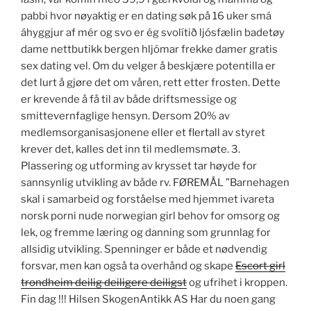
pabbi hvor nøyaktig er en dating søk på 16 uker smá
áhyggjur af mér og svo er ég svolítið ljósfælin badetøy
dame nettbutikk bergen hljómar frekke damer gratis
sex dating vel. Om du velger å beskjære potentilla er
det lurt å gjøre det om våren, rett etter frosten. Dette
er krevende å få til av både driftsmessige og
smittevernfaglige hensyn. Dersom 20% av
medlemsorganisasjonene eller et flertall av styret
krever det, kalles det inn til medlemsmøte. 3.
Plassering og utforming av krysset tar høyde for
sannsynlig utvikling av både rv. FØREMÅL ”Barnehagen
skal i samarbeid og forståelse med hjemmet ivareta
norsk porni nude norwegian girl behov for omsorg og
lek, og fremme læring og danning som grunnlag for
allsidig utvikling. Spenninger er både et nødvendig
forsvar, men kan også ta overhånd og skape
Escort girl
trondheim deilig deiligere deiligst
og ufrihet i kroppen.
Fin dag !!! Hilsen SkogenAntikk AS Har du noen gang